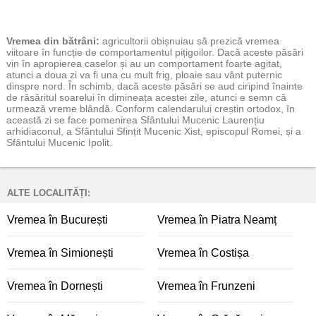
Vremea
din bătrâni:
agricultorii obișnuiau să prezică vremea
viitoare în funcție de comportamentul pițigoilor. Dacă aceste păsări
vin în apropierea caselor și au un comportament foarte agitat,
atunci a doua zi va fi una cu mult frig, ploaie sau vânt puternic
dinspre nord. În schimb, dacă aceste păsări se aud ciripind înainte
de răsăritul soarelui în dimineața acestei zile, atunci e semn că
urmează vreme blândă. Conform calendarului creștin ortodox, în
această zi se face pomenirea Sfântului Mucenic Laurențiu
arhidiaconul, a Sfântului Sfințit Mucenic Xist, episcopul Romei, și a
Sfântului Mucenic Ipolit.
ALTE LOCALITĂȚI:
Vremea în București
Vremea în Piatra Neamț
Vremea în Simionești
Vremea în Costișa
Vremea în Dornești
Vremea în Frunzeni