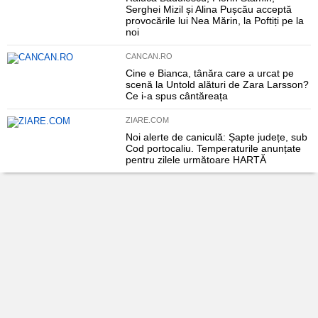
Serghei Mizil și Alina Pușcău acceptă
provocările lui Nea Mărin, la Poftiți pe la
noi
CANCAN.RO
Cine e Bianca, tânăra care a urcat pe
scenă la Untold alături de Zara Larsson?
Ce i-a spus cântăreața
ZIARE.COM
Noi alerte de caniculă: Șapte județe, sub
Cod portocaliu. Temperaturile anunțate
pentru zilele următoare HARTĂ