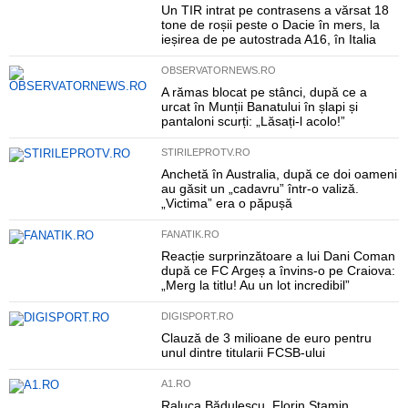
Un TIR intrat pe contrasens a vărsat 18
tone de roșii peste o Dacie în mers, la
ieșirea de pe autostrada A16, în Italia
OBSERVATORNEWS.RO
A rămas blocat pe stânci, după ce a
urcat în Munții Banatului în șlapi și
pantaloni scurți: „Lăsați-l acolo!”
STIRILEPROTV.RO
Anchetă în Australia, după ce doi oameni
au găsit un „cadavru” într-o valiză.
„Victima” era o păpușă
FANATIK.RO
Reacție surprinzătoare a lui Dani Coman
după ce FC Argeș a învins-o pe Craiova:
„Merg la titlu! Au un lot incredibil”
DIGISPORT.RO
Clauză de 3 milioane de euro pentru
unul dintre titularii FCSB-ului
A1.RO
Raluca Bădulescu, Florin Stamin,