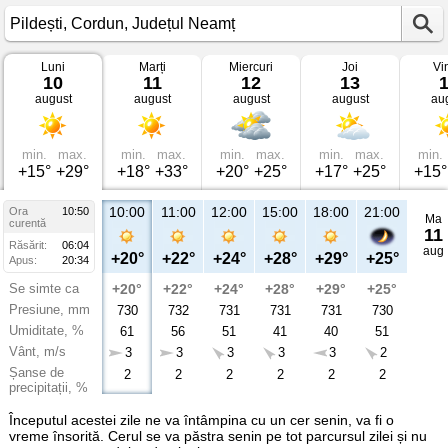
Luni
Marți
Miercuri
Joi
Vi
Vremea
10
11
12
13
în
august
august
august
august
au
Pildești
Cordun,
Județul
Neamț
min.
max.
min.
max.
min.
max.
min.
max.
min.
+15°
+29°
+18°
+33°
+20°
+25°
+17°
+25°
+15°
10:00
11:00
12:00
15:00
18:00
21:00
Ora
10:50
Ma
curentă
11
Răsărit:
06:04
aug
+20°
+22°
+24°
+28°
+29°
+25°
Apus:
20:34
Se simte ca
+20°
+22°
+24°
+28°
+29°
+25°
Presiune, mm
730
732
731
731
731
730
Umiditate, %
61
56
51
41
40
51
Vânt, m/s
3
3
3
3
3
2
Șanse de
2
2
2
2
2
2
precipitații, %
Începutul acestei zile ne va întâmpina cu un cer senin, va fi o
vreme însorită. Cerul se va păstra senin pe tot parcursul zilei și nu