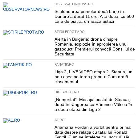
OBSERVATORNEWS.RO
Scufundarea primelor două barje în
Dunăre a durat 11 ore. Alte două, cu 500
tone de piatră, urmează astăzi
STIRILEPROTV.RO
Alertă în Bulgaria: dronă dinspre
România, explozie în apropierea unui
gazoduct. Premierul convocă Consiliul de
Securitate
FANATIK.RO
Liga 2, LIVE VIDEO etapa 2. Steaua, un
nou eșec pe teren propriu. Cum arată
clasamentul
DIGISPORT.RO
„Nemeritat”. Mesajul postat de Steaua,
după înfrângerea cu Râmnicu Vâlcea în
a doua etapă din Liga 2
A1.RO
Anamaria Pordan a vorbit pentru prima
dată despre relația cu tatăl lui Ronald
Gavril. Cum se înțelege cu „socrul” său