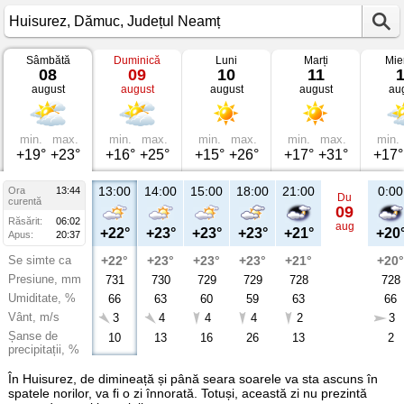
Sâmbătă
Duminică
Luni
Marți
Mie
Vremea
08
09
10
11
în
august
august
august
august
au
Huisurez
Dămuc,
Județul
Neamț
min.
max.
min.
max.
min.
max.
min.
max.
min.
+19°
+23°
+16°
+25°
+15°
+26°
+17°
+31°
+17°
13:00
14:00
15:00
18:00
21:00
0:00
Ora
13:44
Du
curentă
09
Răsărit:
06:02
aug
+22°
+23°
+23°
+23°
+21°
+20
Apus:
20:37
Se simte ca
+22°
+23°
+23°
+23°
+21°
+20°
Presiune, mm
731
730
729
729
728
728
Umiditate, %
66
63
60
59
63
66
Vânt, m/s
3
4
4
4
2
3
Șanse de
10
13
16
26
13
2
precipitații, %
În Huisurez, de dimineață și până seara soarele va sta ascuns în
spatele norilor, va fi o zi înnorată. Totuși, această zi nu prezintă