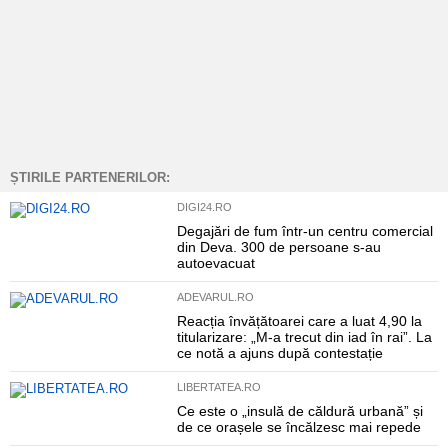
ȘTIRILE PARTENERILOR:
DIGI24.RO
Degajări de fum într-un centru comercial
din Deva. 300 de persoane s-au
autoevacuat
ADEVARUL.RO
Reacția învățătoarei care a luat 4,90 la
titularizare: „M-a trecut din iad în rai”. La
ce notă a ajuns după contestație
LIBERTATEA.RO
Ce este o „insulă de căldură urbană” și
de ce orașele se încălzesc mai repede