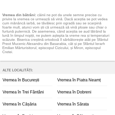
Vremea
din bătrâni:
câinii ne pot da unele semne precise cu
privire la vremea ce urmează să vină. Dacă aceștia se pot vedea
cum mănâncă iarbă, se tăvălesc prin ogradă sau se scarpină
foarte mult, atunci vom ști că urmează să vină ploaie sau chiar o
furtună puternică. De asemenea, când aceștia se aud lătrând la
lună în timpul nopții, ne putem aștepta la vreme rea și temperaturi
scăzute. Biserica creștină ortodoxă îl sărbătorește atât pe Sfântul
Preot Mucenic Alexandru din Basarabia, cât și pe Sfântul Ierarh
Emilian Mărturisitorul, episcopul Cizicului, și Miron, episcopul
Cretei.
ALTE LOCALITĂȚI:
Vremea în București
Vremea în Piatra Neamț
Vremea în Trei Fântâni
Vremea în Dobreni
Vremea în Cășăria
Vremea în Sărata