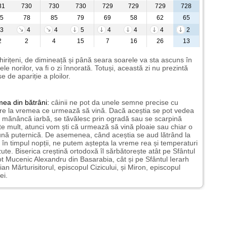
31
730
730
730
729
729
729
728
5
78
85
79
69
58
62
65
3
4
4
5
4
4
4
2
2
2
4
15
7
16
26
13
hirițeni, de dimineață și până seara soarele va sta ascuns în
ele norilor, va fi o zi înnorată. Totuși, această zi nu prezintă
e de apariție a ploilor.
mea
din bătrâni:
câinii ne pot da unele semne precise cu
ire la vremea ce urmează să vină. Dacă aceștia se pot vedea
mănâncă iarbă, se tăvălesc prin ogradă sau se scarpină
te mult, atunci vom ști că urmează să vină ploaie sau chiar o
ună puternică. De asemenea, când aceștia se aud lătrând la
 în timpul nopții, ne putem aștepta la vreme rea și temperaturi
ute. Biserica creștină ortodoxă îl sărbătorește atât pe Sfântul
t Mucenic Alexandru din Basarabia, cât și pe Sfântul Ierarh
ian Mărturisitorul, episcopul Cizicului, și Miron, episcopul
ei.