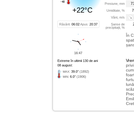
7
Presiune, mm
+22°C
7
Umiditate, %
Vânt, m/s
Răsărit:
06:02
Apus:
20:37
Șanse de
precipitații, %
În C
spat
șans
16:47
Vre
Extreme în ultimii 130 de ani
priv
08 august:
cum 
:
39.0°
(1892)
MAX
foar
:
6.0°
(1906)
MIN
furt
lună
scăz
Preo
Emil
Cret