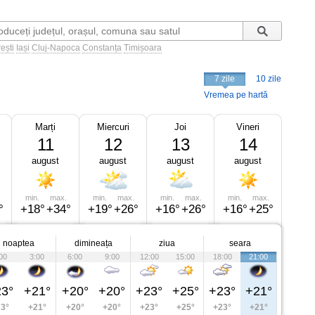
ești
Iași
Cluj-Napoca
Constanța
Timișoara
7 zile
10 zile
Vremea pe hartă
Marți
Miercuri
Joi
Vineri
11
12
13
14
august
august
august
august
min.
max.
min.
max.
min.
max.
min.
max.
°
+18°
+34°
+19°
+26°
+16°
+26°
+16°
+25°
noaptea
dimineața
ziua
seara
00
3:00
6:00
9:00
12:00
15:00
18:00
21:00
3°
+21°
+20°
+20°
+23°
+25°
+23°
+21°
3°
+21°
+20°
+20°
+23°
+25°
+23°
+21°