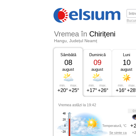
Bucur
Vremea în
Chirițeni
Hangu, Județul Neamț
Sâmbătă
Duminică
Luni
08
09
10
august
august
august
min.
max.
min.
max.
min.
max.
+20°
+25°
+17°
+26°
+16°
+28
Vremea astăzi la 19:42
0:
+2
Temperatură, °C
+2
Se simte ca