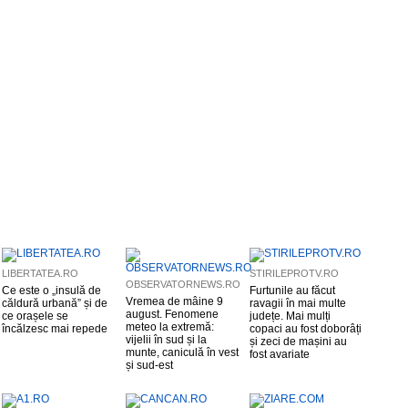
LIBERTATEA.RO
STIRILEPROTV.RO
OBSERVATORNEWS.RO
Ce este o „insulă de
Furtunile au făcut
Vremea de mâine 9
căldură urbană” și de
ravagii în mai multe
august. Fenomene
ce orașele se
județe. Mai mulți
meteo la extremă:
încălzesc mai repede
copaci au fost doborâți
vijelii în sud și la
și zeci de mașini au
munte, caniculă în vest
fost avariate
și sud-est