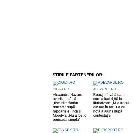
ȘTIRILE PARTENERILOR:
DIGI24.RO
ADEVARUL.RO
Alexandru Nazare
Reacția învățătoarei
avertizează că
care a luat 4,90 la
„riscurile rămân
titularizare: „M-a trecut
ridicate” după
din iad în rai”. La ce
rapoartele Fitch și
notă a ajuns după
Moody's: „Nu a fost o
contestație
perioadă simplă”