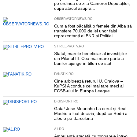
pe ordinea de zi a Camerei Deputaților,
după atacul asupra...
OBSERVATORNEWS.RO
Cum a fost păcălită o femeie din Alba să
transfere 70.000 de lei unor falși
reprezentanți ai BNR și Poliției
STIRILEPROTV.RO
Statul, marele beneficiar al investițiilor
din Pilonul III. Cea mai mare parte a
banilor ajunge în titluri de stat
FANATIK.RO
Cine arbitrează returul U. Craiova –
KuPS! A condus cel mai tare meci al
FCSB-ului în Europa League
DIGISPORT.RO
Gata! Jose Mourinho l-a cerut și Real
Madrid a luat decizia, după ce Rodri a
ales-o pe Barcelona
A1.RO
Ambulanță atacată cu topoarele într-o