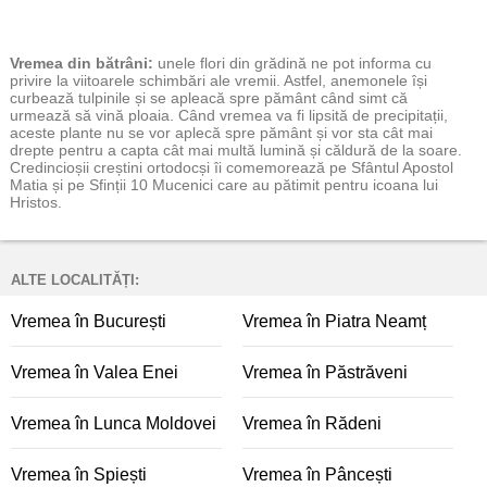
Vremea
din bătrâni:
unele flori din grădină ne pot informa cu
privire la viitoarele schimbări ale vremii. Astfel, anemonele își
curbează tulpinile și se apleacă spre pământ când simt că
urmează să vină ploaia. Când vremea va fi lipsită de precipitații,
aceste plante nu se vor aplecă spre pământ și vor sta cât mai
drepte pentru a capta cât mai multă lumină și căldură de la soare.
Credincioșii creștini ortodocși îi comemorează pe Sfântul Apostol
Matia și pe Sfinții 10 Mucenici care au pătimit pentru icoana lui
Hristos.
ALTE LOCALITĂȚI:
Vremea în București
Vremea în Piatra Neamț
Vremea în Valea Enei
Vremea în Păstrăveni
Vremea în Lunca Moldovei
Vremea în Rădeni
Vremea în Spiești
Vremea în Pâncești