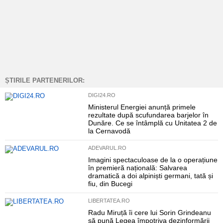
ȘTIRILE PARTENERILOR:
DIGI24.RO
Ministerul Energiei anunță primele
rezultate după scufundarea barjelor în
Dunăre. Ce se întâmplă cu Unitatea 2 de
la Cernavodă
ADEVARUL.RO
Imagini spectaculoase de la o operațiune
în premieră națională: Salvarea
dramatică a doi alpiniști germani, tată și
fiu, din Bucegi
LIBERTATEA.RO
Radu Miruță îi cere lui Sorin Grindeanu
să pună Legea împotriva dezinformării