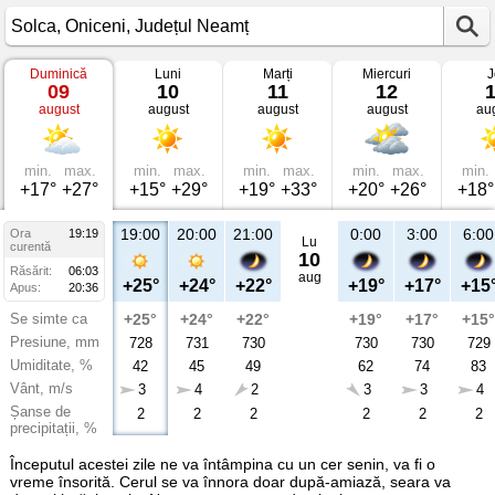
Duminică
Luni
Marți
Miercuri
J
Vremea
09
10
11
12
în
august
august
august
august
au
Solca
Oniceni,
Județul
Neamț
min.
max.
min.
max.
min.
max.
min.
max.
min.
+17°
+27°
+15°
+29°
+19°
+33°
+20°
+26°
+18°
19:00
20:00
21:00
0:00
3:00
6:00
Ora
19:19
Lu
curentă
10
Răsărit:
06:03
aug
+25°
+24°
+22°
+19°
+17°
+15
Apus:
20:36
Se simte ca
+25°
+24°
+22°
+19°
+17°
+15°
Presiune, mm
728
731
730
730
730
729
Umiditate, %
42
45
49
62
74
83
Vânt, m/s
3
4
2
3
3
4
Șanse de
2
2
2
2
2
2
precipitații, %
Începutul acestei zile ne va întâmpina cu un cer senin, va fi o
vreme însorită. Cerul se va înnora doar după-amiază, seara va