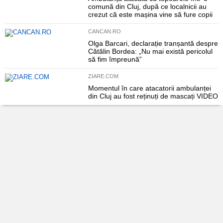
comună din Cluj, după ce localnicii au
crezut că este mașina vine să fure copii
CANCAN.RO
Olga Barcari, declarație tranșantă despre
Cătălin Bordea: „Nu mai există pericolul
să fim împreună”
ZIARE.COM
Momentul în care atacatorii ambulanței
din Cluj au fost reținuți de mascați VIDEO