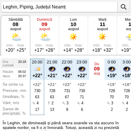
Sâmbătă
Duminică
Luni
Marți
Mie
Vremea
08
09
10
11
în
august
august
august
august
au
Leghin
Pipirig,
Județul
Neamț
min.
max.
min.
max.
min.
max.
min.
max.
min.
+20°
+25°
+17°
+26°
+14°
+28°
+18°
+32°
+19°
20:00
21:00
22:00
23:00
0:00
3:00
Ora
20:18
Du
curentă
09
Răsărit:
06:02
aug
+22°
+21°
+22°
+22°
+19°
+18
Apus:
20:37
Se simte ca
+22°
+21°
+22°
+22°
+19°
+18°
Presiune, mm
730
728
731
730
728
728
Umiditate, %
63
63
67
71
70
70
Vânt, m/s
4
2
3
4
3
4
Șanse de
17
13
9
6
2
2
precipitații, %
În Leghin, de dimineață și până seara soarele va sta ascuns în
spatele norilor, va fi o zi înnorată. Totuși, această zi nu prezintă