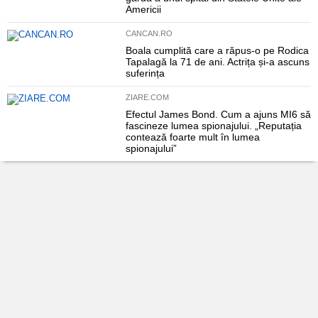
Americii
CANCAN.RO
Boala cumplită care a răpus-o pe Rodica
Tapalagă la 71 de ani. Actrița și-a ascuns
suferința
ZIARE.COM
Efectul James Bond. Cum a ajuns MI6 să
fascineze lumea spionajului. „Reputația
contează foarte mult în lumea
spionajului”