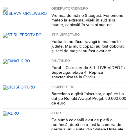
OBSERVATORNEWS.RO
Vremea de mâine 9 august. Fenomene
meteo la extremă: vijelii în sud și la
munte, caniculă în vest și sud-est
STIRILEPROTV.RO
Furtunile au făcut ravagii în mai multe
județe. Mai mulți copaci au fost doborâți
și zeci de mașini au fost avariate
FANATIK.RO
Farul – Csikszereda 3-1, LIVE VIDEO în
SuperLiga, etapa 4. Repriză
spectaculoasă la Ovidiu
DIGISPORT.RO
Barcelona a găsit înlocuitor, după ce l-a
dat pe Ronald Araujo! Prețul: 80.000.000
de euro
A1.RO
Ce sumă colosală avut de plată o
româncă, după ce a fost la camera de
gardă a unui spital din Statele Unite ale