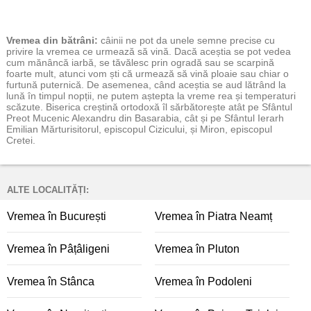
Vremea
din bătrâni:
câinii ne pot da unele semne precise cu
privire la vremea ce urmează să vină. Dacă aceștia se pot vedea
cum mănâncă iarbă, se tăvălesc prin ogradă sau se scarpină
foarte mult, atunci vom ști că urmează să vină ploaie sau chiar o
furtună puternică. De asemenea, când aceștia se aud lătrând la
lună în timpul nopții, ne putem aștepta la vreme rea și temperaturi
scăzute. Biserica creștină ortodoxă îl sărbătorește atât pe Sfântul
Preot Mucenic Alexandru din Basarabia, cât și pe Sfântul Ierarh
Emilian Mărturisitorul, episcopul Cizicului, și Miron, episcopul
Cretei.
ALTE LOCALITĂȚI:
Vremea în București
Vremea în Piatra Neamț
Vremea în Pâțâligeni
Vremea în Pluton
Vremea în Stânca
Vremea în Podoleni