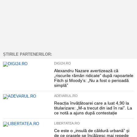
ȘTIRILE PARTENERILOR:
DIGI24.RO
Alexandru Nazare avertizează că
„riscurile rămân ridicate” după rapoartele
Fitch și Moody's: „Nu a fost o perioadă
simplă”
ADEVARUL.RO
Reacția învățătoarei care a luat 4,90 la
titularizare: „M-a trecut din iad în rai”. La
ce notă a ajuns după contestație
LIBERTATEA.RO
Ce este o „insulă de căldură urbană” și
de ce orașele se încălzesc mai repede