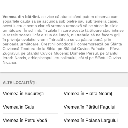
Vremea
din bătrâni:
se zice că atunci când putem observa cum
șopârlele caută să se ascundă sub pietre sau sub temelia casei,
acest lucru e semn clar că vremea urmează să se strice în zilele
următoare. În schimb, în zilele în care aceste târâtoare stau întinse
la razele soarelui cât e ziua de lungă, nu trebuie să ne facem griji
în privința evoluției vremii întrucât ea se va păstra bună și în
perioada următoare. Creștinii ortodocși îi comemorează pe Sfânta
Cuvioasă Teodora de la Sihla, pe Sfântul Cuvios Pafnutie – Pârvu
Zugravul, pe Sfântul Cuvios Mucenic Dometie Persul, pe Sfântul
Ierarh Narcis, arhiepiscopul Ierusalimului, cât și pe Sfântul Cuvios
Nicanor.
ALTE LOCALITĂȚI:
Vremea în București
Vremea în Piatra Neamț
Vremea în Galu
Vremea în Pârâul Fagului
Vremea în Petru Vodă
Vremea în Poiana Largului