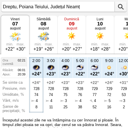
Vineri
Sâmbătă
Duminică
Luni
Ma
Vremea
07
08
09
10
în
august
august
august
august
au
Dreptu
Poiana
Teiului,
Județul
Neamț
min.
max.
min.
max.
min.
max.
min.
max.
min.
+22°
+30°
+19°
+26°
+20°
+27°
+18°
+28°
+20°
2:00
3:00
4:00
5:00
6:00
9:00
12:0
Ora
02:21
curentă
Răsărit:
06:01
+24°
+23°
+23°
+22°
+22°
+24°
+30
Apus:
20:39
Se simte ca
+24°
+24°
+23°
+23°
+22°
+24°
+31°
Presiune, mm
728
728
728
728
729
729
729
Umiditate, %
74
74
75
76
77
72
53
Vânt, m/s
4
4
3
4
4
5
3
Șanse de
8
11
25
38
52
16
2
precipitații, %
Începutul acestei zile ne va întâmpina cu cer înnorat și ploaie. În
timpul zilei ploaia se va opri, dar cerul se va păstra înnorat. Seara,