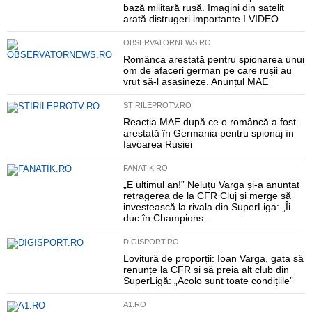
bază militară rusă. Imagini din satelit
arată distrugeri importante I VIDEO
OBSERVATORNEWS.RO
Românca arestată pentru spionarea unui
om de afaceri german pe care rușii au
vrut să-l asasineze. Anunțul MAE
STIRILEPROTV.RO
Reacția MAE după ce o româncă a fost
arestată în Germania pentru spionaj în
favoarea Rusiei
FANATIK.RO
„E ultimul an!” Neluțu Varga și-a anunțat
retragerea de la CFR Cluj și merge să
investească la rivala din SuperLiga: „Îi
duc în Champions...
DIGISPORT.RO
Lovitură de proporții: Ioan Varga, gata să
renunțe la CFR și să preia alt club din
SuperLigă: „Acolo sunt toate condițiile”
A1.RO