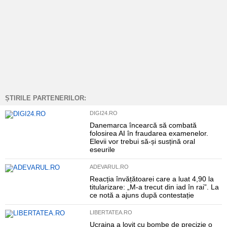
ȘTIRILE PARTENERILOR:
DIGI24.RO
Danemarca încearcă să combată
folosirea AI în fraudarea examenelor.
Elevii vor trebui să-și susțină oral
eseurile
ADEVARUL.RO
Reacția învățătoarei care a luat 4,90 la
titularizare: „M-a trecut din iad în rai”. La
ce notă a ajuns după contestație
LIBERTATEA.RO
Ucraina a lovit cu bombe de precizie o