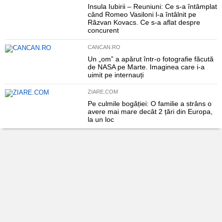
Insula Iubirii – Reuniuni: Ce s-a întâmplat
când Romeo Vasiloni l-a întâlnit pe
Răzvan Kovacs. Ce s-a aflat despre
concurent
CANCAN.RO
Un „om” a apărut într-o fotografie făcută
de NASA pe Marte. Imaginea care i-a
uimit pe internauți
ZIARE.COM
Pe culmile bogăției: O familie a strâns o
avere mai mare decât 2 țări din Europa,
la un loc