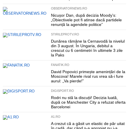
OBSERVATORNEWS.RO
Nicușor Dan, după decizia Moody's:
„Obiectivele pot fi atinse dacă partidele
renunță la agendele politice”
STIRILEPROTV.RO
Dunărea rămâne la Cernavodă la nivelul
din 3 august. În Ungaria, debitul a
crescut cu 6 centimetri în ultimele 3 zile
la Paks
FANATIK.RO
David Popovici primește amenințări de la
Moscova! Marele rival rus vrea să-i fure
aurul: „Va pierde!”
DIGISPORT.RO
Rodri nu stă la discuții! Decizia luată,
după ce Manchester City a refuzat oferta
Barcelonei
A1.RO
A crezut că a găsit un elastic de păr uitat
în cadă, dar când s-a apropiat nu i-a