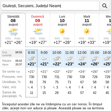
Sâmbătă
Duminică
Luni
Marți
Mie
Vremea
08
09
10
11
în
august
august
august
august
au
Giulești
Secuieni,
Județul
Neamț
min.
max.
min.
max.
min.
max.
min.
max.
min.
+21°
+26°
+19°
+27°
+17°
+28°
+19°
+33°
+19°
8:00
9:00
10:00
11:00
12:00
15:00
18:0
Ora
08:56
curentă
Răsărit:
06:02
+21°
+21°
+22°
+23°
+24°
+26°
+25
Apus:
20:37
Se simte ca
+21°
+21°
+22°
+23°
+24°
+26°
+25°
Presiune, mm
730
730
731
730
729
729
729
Umiditate, %
81
79
75
71
67
58
58
Vânt, m/s
4
5
3
4
4
4
4
Șanse de
11
15
29
43
57
42
45
precipitații, %
Începutul acestei zile ne va întâmpina cu un cer noros. În timpul
zilei, acești nori vor aduce și ploaie. Această ploaie se va termina