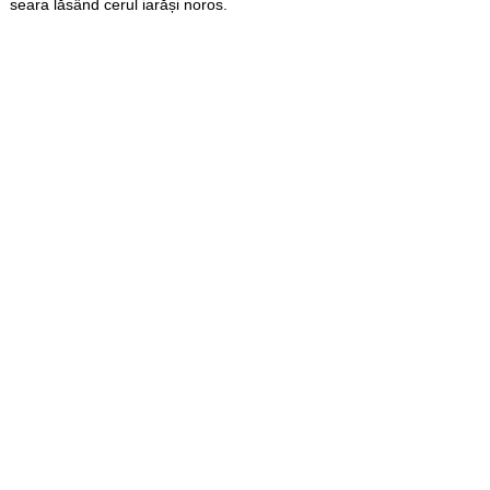
seara lăsând cerul iarăși noros.