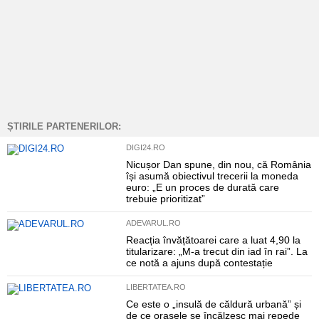
ȘTIRILE PARTENERILOR:
DIGI24.RO
Nicușor Dan spune, din nou, că România
își asumă obiectivul trecerii la moneda
euro: „E un proces de durată care
trebuie prioritizat”
ADEVARUL.RO
Reacția învățătoarei care a luat 4,90 la
titularizare: „M-a trecut din iad în rai”. La
ce notă a ajuns după contestație
LIBERTATEA.RO
Ce este o „insulă de căldură urbană” și
de ce orașele se încălzesc mai repede