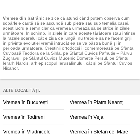
Vremea
din bătrâni:
se zice că atunci când putem observa cum
șopârlele caută să se ascundă sub pietre sau sub temelia casei,
acest lucru e semn clar că vremea urmează să se strice în zilele
următoare. În schimb, în zilele în care aceste târâtoare stau întinse
la razele soarelui cât e ziua de lungă, nu trebuie să ne facem griji
în privința evoluției vremii întrucât ea se va păstra bună și în
perioada următoare. Creștinii ortodocși îi comemorează pe Sfânta
Cuvioasă Teodora de la Sihla, pe Sfântul Cuvios Pafnutie – Pârvu
Zugravul, pe Sfântul Cuvios Mucenic Dometie Persul, pe Sfântul
Ierarh Narcis, arhiepiscopul Ierusalimului, cât și pe Sfântul Cuvios
Nicanor.
ALTE LOCALITĂȚI:
Vremea în București
Vremea în Piatra Neamț
Vremea în Todireni
Vremea în Veja
Vremea în Vlădnicele
Vremea în Ștefan cel Mare