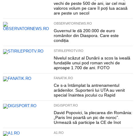
vechi de peste 500 de ani, iar cel mai
valoros volum pe care îl poți lua acasă
are peste un secol
OBSERVATORNEWS.RO
Guvernul le dă 200.000 de euro
românilor din Diaspora. Care este
condiția
STIRILEPROTV.RO
Nivelul scăzut al Dunării a scos la iveală
fundațiile unui pod roman vechi de
aproape 1.700 de ani. FOTO
FANATIK.RO
Ce s-a întâmplat la antrenamentul
arădenilor. Suporterii lui UTA au venit
special înaintea jocului cu Rapid
DIGISPORT.RO
David Popovici, la plecarea din România:
„Paris îmi poartă un pic de noroc”.
Urmează să participe la CE de înot
A1.RO