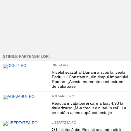
ȘTIRILE PARTENERILOR:
DIGI24.RO
Nivelul scăzut al Dunării a scos la iveală
Podul lui Constantin, din timpul Imperiului
Roman: „Aceste momente sunt extrem
de valoroase”
ADEVARUL.RO
Reacția învățătoarei care a luat 4,90 la
titularizare: „M-a trecut din iad în rai”. La
ce notă a ajuns după contestație
LIBERTATEA.RO
O bibliotecă din Ploiești ascunde cărți