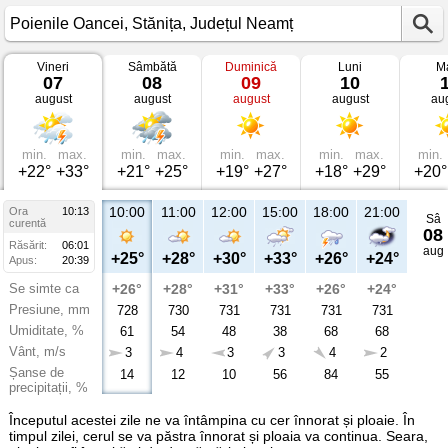
Vineri
Sâmbătă
Duminică
Luni
Ma
Vremea
07
08
09
10
în
august
august
august
august
au
Poienile
Oancei
Stănița,
Județul
Neamț
min.
max.
min.
max.
min.
max.
min.
max.
min.
+22°
+33°
+21°
+25°
+19°
+27°
+18°
+29°
+20°
10:00
11:00
12:00
15:00
18:00
21:00
Ora
10:13
Sâ
curentă
08
Răsărit:
06:01
aug
+25°
+28°
+30°
+33°
+26°
+24°
Apus:
20:39
Se simte ca
+26°
+28°
+31°
+33°
+26°
+24°
Presiune, mm
728
730
731
731
731
731
Umiditate, %
61
54
48
38
68
68
Vânt, m/s
3
4
3
3
4
2
Șanse de
14
12
10
56
84
55
precipitații, %
Începutul acestei zile ne va întâmpina cu cer înnorat și ploaie. În
timpul zilei, cerul se va păstra înnorat și ploaia va continua. Seara,