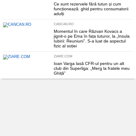
Ce sunt rezervele fără tutun și cum
funcționează: ghid pentru consumatorii
adulți
CANCAN.RO
Momentul în care Răzvan Kovacs a
jignit-o pe Ema în fața tuturor, la „Insula
Iubirii: Reuniuni”. S-a luat de aspectul
fizic al soției
ZIARE.COM
Ioan Varga lasă CFR-ul pentru un alt
club din Superliga: „Merg la fratele meu
Ghiță”