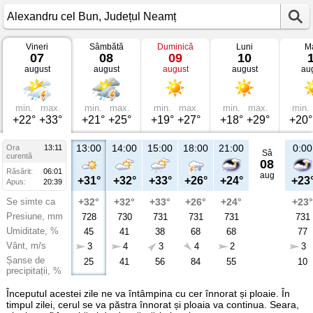
Vineri
Sâmbătă
Duminică
Luni
Ma
Vremea
07
08
09
10
în
august
august
august
august
au
Alexandru
cel
Bun
Județul
Neamț
min.
max.
min.
max.
min.
max.
min.
max.
min.
+22°
+33°
+21°
+25°
+19°
+27°
+18°
+29°
+20°
13:00
14:00
15:00
18:00
21:00
0:00
Ora
13:11
Sâ
curentă
08
Răsărit:
06:01
aug
+31°
+32°
+33°
+26°
+24°
+23
Apus:
20:39
Se simte ca
+32°
+32°
+33°
+26°
+24°
+23°
Presiune, mm
728
730
731
731
731
731
Umiditate, %
45
41
38
68
68
77
Vânt, m/s
3
4
3
4
2
3
Șanse de
25
41
56
84
55
10
precipitații, %
Începutul acestei zile ne va întâmpina cu cer înnorat și ploaie. În
timpul zilei, cerul se va păstra înnorat și ploaia va continua. Seara,