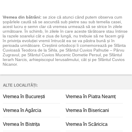
Vremea
din bătrâni:
se zice că atunci când putem observa cum
șopârlele caută să se ascundă sub pietre sau sub temelia casei,
acest lucru e semn clar că vremea urmează să se strice în zilele
următoare. În schimb, în zilele în care aceste târâtoare stau întinse
la razele soarelui cât e ziua de lungă, nu trebuie să ne facem griji
în privința evoluției vremii întrucât ea se va păstra bună și în
perioada următoare. Creștinii ortodocși îi comemorează pe Sfânta
Cuvioasă Teodora de la Sihla, pe Sfântul Cuvios Pafnutie – Pârvu
Zugravul, pe Sfântul Cuvios Mucenic Dometie Persul, pe Sfântul
Ierarh Narcis, arhiepiscopul Ierusalimului, cât și pe Sfântul Cuvios
Nicanor.
ALTE LOCALITĂȚI:
Vremea în București
Vremea în Piatra Neamț
Vremea în Agârcia
Vremea în Bisericani
Vremea în Bistrița
Vremea în Scăricica