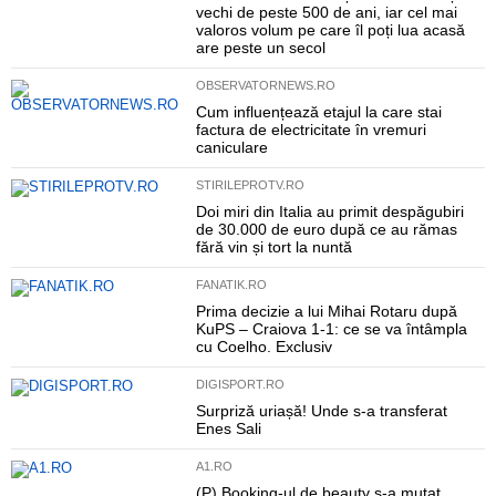
vechi de peste 500 de ani, iar cel mai
valoros volum pe care îl poți lua acasă
are peste un secol
OBSERVATORNEWS.RO
Cum influențează etajul la care stai
factura de electricitate în vremuri
caniculare
STIRILEPROTV.RO
Doi miri din Italia au primit despăgubiri
de 30.000 de euro după ce au rămas
fără vin și tort la nuntă
FANATIK.RO
Prima decizie a lui Mihai Rotaru după
KuPS – Craiova 1-1: ce se va întâmpla
cu Coelho. Exclusiv
DIGISPORT.RO
Surpriză uriașă! Unde s-a transferat
Enes Sali
A1.RO
(P) Booking-ul de beauty s-a mutat