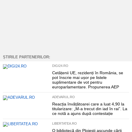
ȘTIRILE PARTENERILOR:
DIGI24.RO
Cetățenii UE, rezidenți în România, se
pot înscrie mai ușor pe listele
suplimentare de vot pentru
europarlamentare. Propunerea AEP
ADEVARUL.RO
Reacția învățătoarei care a luat 4,90 la
titularizare: „M-a trecut din iad în rai”. La
ce notă a ajuns după contestație
LIBERTATEA.RO
O bibliotecă din Ploiești ascunde cărți