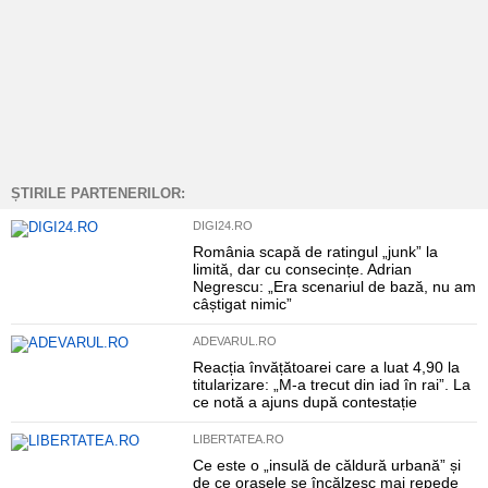
ȘTIRILE PARTENERILOR:
DIGI24.RO
România scapă de ratingul „junk” la
limită, dar cu consecințe. Adrian
Negrescu: „Era scenariul de bază, nu am
câștigat nimic”
ADEVARUL.RO
Reacția învățătoarei care a luat 4,90 la
titularizare: „M-a trecut din iad în rai”. La
ce notă a ajuns după contestație
LIBERTATEA.RO
Ce este o „insulă de căldură urbană” și
de ce orașele se încălzesc mai repede