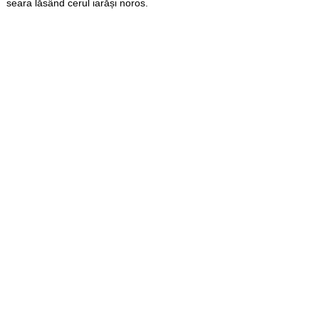
seara lăsând cerul iarăși noros.