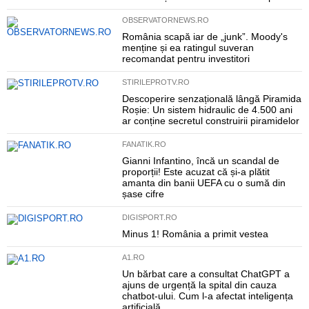
OBSERVATORNEWS.RO
România scapă iar de „junk”. Moody's
menține și ea ratingul suveran
recomandat pentru investitori
STIRILEPROTV.RO
Descoperire senzațională lângă Piramida
Roșie: Un sistem hidraulic de 4.500 ani
ar conține secretul construirii piramidelor
FANATIK.RO
Gianni Infantino, încă un scandal de
proporții! Este acuzat că și-a plătit
amanta din banii UEFA cu o sumă din
șase cifre
DIGISPORT.RO
Minus 1! România a primit vestea
A1.RO
Un bărbat care a consultat ChatGPT a
ajuns de urgență la spital din cauza
chatbot-ului. Cum l-a afectat inteligența
artificială