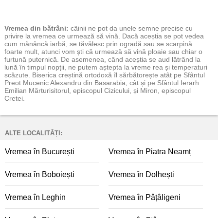
Vremea
din bătrâni:
câinii ne pot da unele semne precise cu
privire la vremea ce urmează să vină. Dacă aceștia se pot vedea
cum mănâncă iarbă, se tăvălesc prin ogradă sau se scarpină
foarte mult, atunci vom ști că urmează să vină ploaie sau chiar o
furtună puternică. De asemenea, când aceștia se aud lătrând la
lună în timpul nopții, ne putem aștepta la vreme rea și temperaturi
scăzute. Biserica creștină ortodoxă îl sărbătorește atât pe Sfântul
Preot Mucenic Alexandru din Basarabia, cât și pe Sfântul Ierarh
Emilian Mărturisitorul, episcopul Cizicului, și Miron, episcopul
Cretei.
ALTE LOCALITĂȚI:
Vremea în București
Vremea în Piatra Neamț
Vremea în Boboiești
Vremea în Dolhești
Vremea în Leghin
Vremea în Pâțâligeni