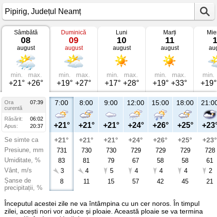
Sâmbătă
Duminică
Luni
Marți
Mie
Vremea
08
09
10
11
în
august
august
august
august
au
Pipirig
Județul
Neamț
min.
max.
min.
max.
min.
max.
min.
max.
min.
+21°
+26°
+19°
+27°
+17°
+28°
+19°
+33°
+19°
7:00
8:00
9:00
12:00
15:00
18:00
21:0
Ora
07:39
curentă
Răsărit:
06:02
+21°
+21°
+21°
+24°
+26°
+25°
+23
Apus:
20:37
Se simte ca
+21°
+21°
+21°
+24°
+26°
+25°
+23°
Presiune, mm
731
730
730
729
729
729
728
Umiditate, %
83
81
79
67
58
58
61
Vânt, m/s
3
4
5
4
4
4
2
Șanse de
8
11
15
57
42
45
21
precipitații, %
Începutul acestei zile ne va întâmpina cu un cer noros. În timpul
zilei, acești nori vor aduce și ploaie. Această ploaie se va termina