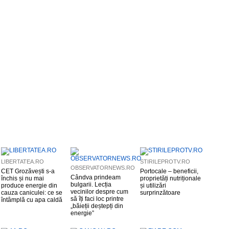
LIBERTATEA.RO
STIRILEPROTV.RO
OBSERVATORNEWS.RO
CET Grozăvești s-a
Portocale – beneficii,
Cândva prindeam
închis și nu mai
proprietăți nutriționale
bulgarii. Lecția
produce energie din
și utilizări
vecinilor despre cum
cauza caniculei: ce se
surprinzătoare
să îți faci loc printre
întâmplă cu apa caldă
„băieții deștepți din
energie”