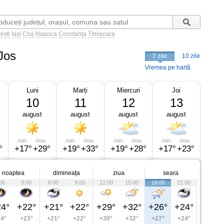
ești
Iași
Cluj-Napoca
Constanța
Timișoara
Jos
7 zile
10 zile
Vremea pe hartă
Luni
Marți
Miercuri
Joi
10
11
12
13
august
august
august
august
min.
max.
min.
max.
min.
max.
min.
max.
°
+17°
+29°
+19°
+33°
+19°
+28°
+17°
+23°
noaptea
dimineața
ziua
seara
00
3:00
6:00
9:00
12:00
15:00
18:00
21:00
4°
+22°
+21°
+22°
+29°
+32°
+26°
+24°
4°
+23°
+21°
+22°
+30°
+32°
+27°
+24°