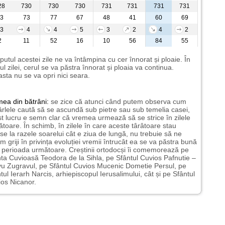
28
730
730
730
731
731
731
731
3
73
77
67
48
41
60
69
3
4
4
5
3
2
4
2
2
11
52
16
10
56
84
55
putul acestei zile ne va întâmpina cu cer înnorat și ploaie. În
ul zilei, cerul se va păstra înnorat și ploaia va continua.
sta nu se va opri nici seara.
mea
din bătrâni:
se zice că atunci când putem observa cum
rlele caută să se ascundă sub pietre sau sub temelia casei,
t lucru e semn clar că vremea urmează să se strice în zilele
toare. În schimb, în zilele în care aceste târâtoare stau
nse la razele soarelui cât e ziua de lungă, nu trebuie să ne
m griji în privința evoluției vremii întrucât ea se va păstra bună
n perioada următoare. Creștinii ortodocși îi comemorează pe
ta Cuvioasă Teodora de la Sihla, pe Sfântul Cuvios Pafnutie –
u Zugravul, pe Sfântul Cuvios Mucenic Dometie Persul, pe
tul Ierarh Narcis, arhiepiscopul Ierusalimului, cât și pe Sfântul
os Nicanor.