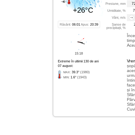
7
Presiune, mm
+26°C
7
Umiditate, %
Vânt, m/s
Răsărit:
06:01
Apus:
20:39
Șanse de
precipitații, %
Înce
timp
Acea
15:18
Vre
Extreme în ultimii 130 de ani
șopâ
07 august:
aces
:
39.3°
(1980)
MAX
urmă
:
1.6°
(1943)
MIN
înti
face
și î
Sfân
Pârv
Sfân
Cuvi