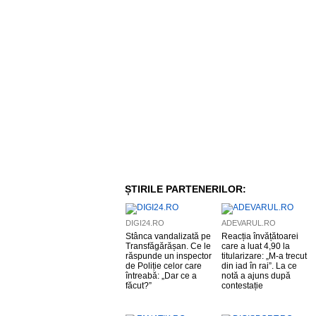
ȘTIRILE PARTENERILOR:
DIGI24.RO
ADEVARUL.RO
Stânca vandalizată pe
Reacția învățătoarei
Transfăgărășan. Ce le
care a luat 4,90 la
răspunde un inspector
titularizare: „M-a trecut
de Poliție celor care
din iad în rai”. La ce
întreabă: „Dar ce a
notă a ajuns după
făcut?”
contestație