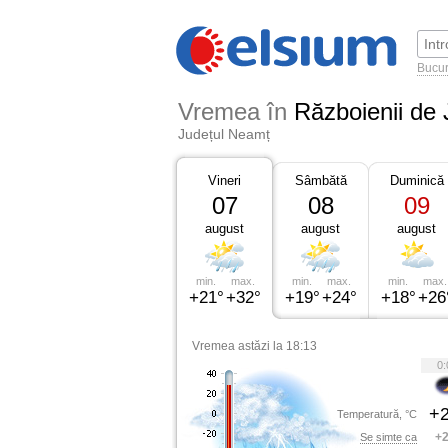
Bucur
Vremea în
Războienii de 
Județul Neamț
Vineri
Sâmbătă
Duminică
07
08
09
august
august
august
min.
max.
min.
max.
min.
max.
+21°
+32°
+19°
+24°
+18°
+26
Vremea astăzi la 18:13
0:
+2
Temperatură, °C
+2
Se simte ca