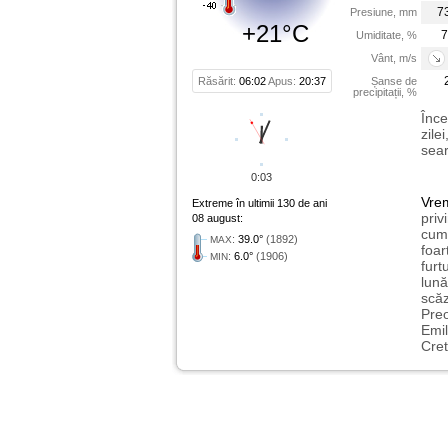
7
Presiune, mm
+21°C
7
Umiditate, %
Vânt, m/s
Răsărit:
06:02
Apus:
20:37
Șanse de
precipitații, %
Înce
zile
sear
0:03
Vre
Extreme în ultimii 130 de ani
priv
08 august:
cum 
:
39.0°
(1892)
MAX
foar
:
6.0°
(1906)
MIN
furt
lună
scăz
Preo
Emil
Cret