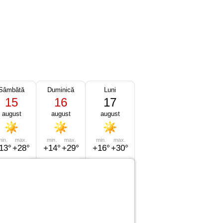
Sâmbătă
Duminică
Luni
15
16
17
august
august
august
in.
max.
min.
max.
min.
max.
13°
+28°
+14°
+29°
+16°
+30°