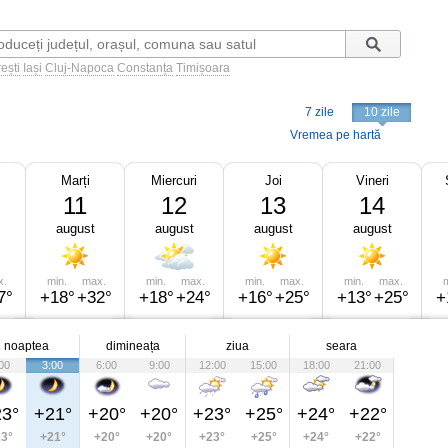
ești
Iași
Cluj-Napoca
Constanța
Timișoara
7 zile
10 zile
Vremea pe hartă
Marți
Miercuri
Joi
Vineri
11
12
13
14
august
august
august
august
x.
min.
max.
min.
max.
min.
max.
min.
max.
m
7°
+18°
+32°
+18°
+24°
+16°
+25°
+13°
+25°
+
noaptea
dimineața
ziua
seara
00
3:00
6:00
9:00
12:00
15:00
18:00
21:00
3°
+21°
+20°
+20°
+23°
+25°
+24°
+22°
3°
+21°
+20°
+20°
+23°
+25°
+24°
+22°