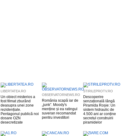
LIBERTATEA.RO
STIRILEPROTV.RO
OBSERVATORNEWS.RO
Un obiect misterios a
Descoperire
România scapă iar de
fost filmat zburând
senzațională lângă
„junk”. Moody's
deasupra unei zone
Piramida Roșie: Un
menține și ea ratingul
rezidențiale.
sistem hidraulic de
suveran recomandat
Pentagonul publică noi
4.500 ani ar conține
pentru investitori
dosare OZN
secretul construirii
desecretizate
piramidelor