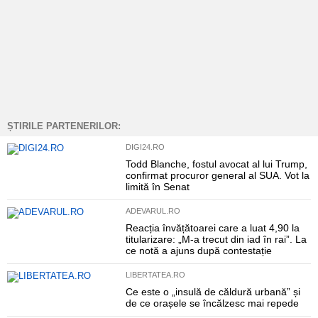
ȘTIRILE PARTENERILOR:
DIGI24.RO
Todd Blanche, fostul avocat al lui Trump,
confirmat procuror general al SUA. Vot la
limită în Senat
ADEVARUL.RO
Reacția învățătoarei care a luat 4,90 la
titularizare: „M-a trecut din iad în rai”. La
ce notă a ajuns după contestație
LIBERTATEA.RO
Ce este o „insulă de căldură urbană” și
de ce orașele se încălzesc mai repede