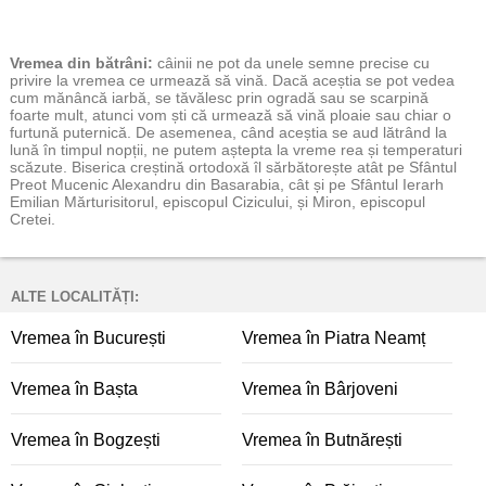
Vremea
din bătrâni:
câinii ne pot da unele semne precise cu
privire la vremea ce urmează să vină. Dacă aceștia se pot vedea
cum mănâncă iarbă, se tăvălesc prin ogradă sau se scarpină
foarte mult, atunci vom ști că urmează să vină ploaie sau chiar o
furtună puternică. De asemenea, când aceștia se aud lătrând la
lună în timpul nopții, ne putem aștepta la vreme rea și temperaturi
scăzute. Biserica creștină ortodoxă îl sărbătorește atât pe Sfântul
Preot Mucenic Alexandru din Basarabia, cât și pe Sfântul Ierarh
Emilian Mărturisitorul, episcopul Cizicului, și Miron, episcopul
Cretei.
ALTE LOCALITĂȚI:
Vremea în București
Vremea în Piatra Neamț
Vremea în Bașta
Vremea în Bârjoveni
Vremea în Bogzești
Vremea în Butnărești