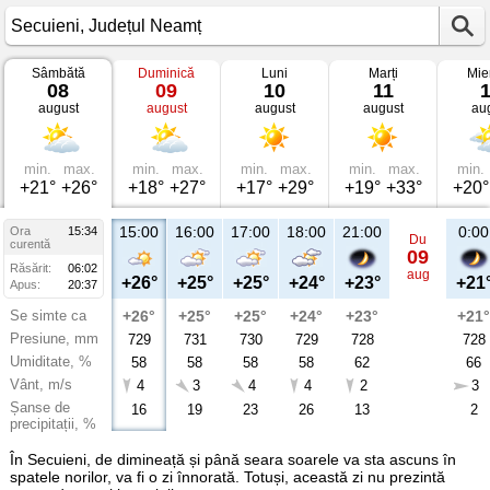
Sâmbătă
Duminică
Luni
Marți
Mie
Vremea
08
09
10
11
în
august
august
august
august
au
Secuieni
Județul
Neamț
min.
max.
min.
max.
min.
max.
min.
max.
min.
+21°
+26°
+18°
+27°
+17°
+29°
+19°
+33°
+20°
15:00
16:00
17:00
18:00
21:00
0:00
Ora
15:34
Du
curentă
09
Răsărit:
06:02
aug
+26°
+25°
+25°
+24°
+23°
+21
Apus:
20:37
Se simte ca
+26°
+25°
+25°
+24°
+23°
+21°
Presiune, mm
729
731
730
729
728
728
Umiditate, %
58
58
58
58
62
66
Vânt, m/s
4
3
4
4
2
3
Șanse de
16
19
23
26
13
2
precipitații, %
În Secuieni, de dimineață și până seara soarele va sta ascuns în
spatele norilor, va fi o zi înnorată. Totuși, această zi nu prezintă