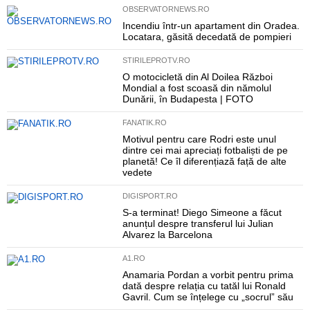
OBSERVATORNEWS.RO
Incendiu într-un apartament din Oradea.
Locatara, găsită decedată de pompieri
STIRILEPROTV.RO
O motocicletă din Al Doilea Război
Mondial a fost scoasă din nămolul
Dunării, în Budapesta | FOTO
FANATIK.RO
Motivul pentru care Rodri este unul
dintre cei mai apreciați fotbaliști de pe
planetă! Ce îl diferențiază față de alte
vedete
DIGISPORT.RO
S-a terminat! Diego Simeone a făcut
anunțul despre transferul lui Julian
Alvarez la Barcelona
A1.RO
Anamaria Pordan a vorbit pentru prima
dată despre relația cu tatăl lui Ronald
Gavril. Cum se înțelege cu „socrul” său