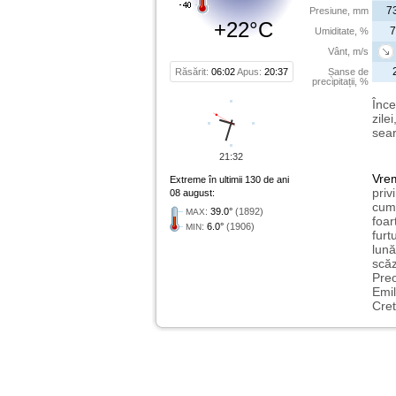
7
Presiune, mm
+22°C
7
Umiditate, %
Vânt, m/s
Răsărit:
06:02
Apus:
20:37
Șanse de
precipitații, %
Înce
zile
sear
21:32
Vre
Extreme în ultimii 130 de ani
priv
08 august:
cum 
:
39.0°
(1892)
MAX
foar
:
6.0°
(1906)
MIN
furt
lună
scăz
Preo
Emil
Cret