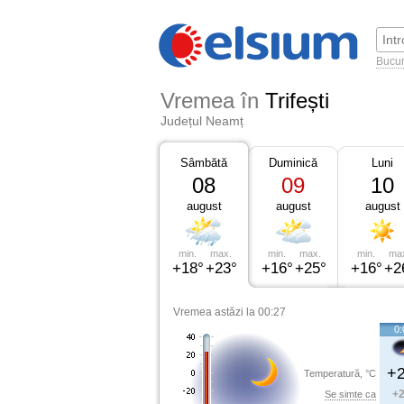
Bucur
Vremea în
Trifești
Județul Neamț
Sâmbătă
Duminică
Luni
08
09
10
august
august
august
min.
max.
min.
max.
min.
ma
+18°
+23°
+16°
+25°
+16°
+2
Vremea astăzi la 00:27
0:
+2
Temperatură, °C
+2
Se simte ca