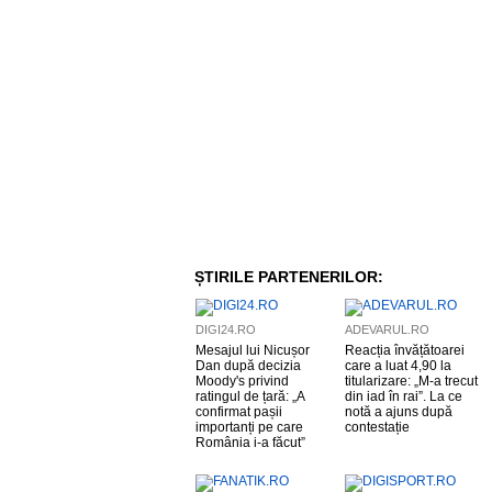
ȘTIRILE PARTENERILOR:
DIGI24.RO
ADEVARUL.RO
Mesajul lui Nicușor
Reacția învățătoarei
Dan după decizia
care a luat 4,90 la
Moody's privind
titularizare: „M-a trecut
ratingul de țară: „A
din iad în rai”. La ce
confirmat pașii
notă a ajuns după
importanți pe care
contestație
România i-a făcut”