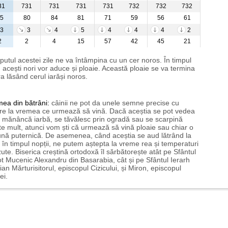
31
731
731
731
731
732
732
732
5
80
84
81
71
59
56
61
3
3
4
5
4
4
4
2
2
2
4
15
57
42
45
21
putul acestei zile ne va întâmpina cu un cer noros. În timpul
i, acești nori vor aduce și ploaie. Această ploaie se va termina
a lăsând cerul iarăși noros.
mea
din bătrâni:
câinii ne pot da unele semne precise cu
ire la vremea ce urmează să vină. Dacă aceștia se pot vedea
mănâncă iarbă, se tăvălesc prin ogradă sau se scarpină
te mult, atunci vom ști că urmează să vină ploaie sau chiar o
ună puternică. De asemenea, când aceștia se aud lătrând la
 în timpul nopții, ne putem aștepta la vreme rea și temperaturi
ute. Biserica creștină ortodoxă îl sărbătorește atât pe Sfântul
t Mucenic Alexandru din Basarabia, cât și pe Sfântul Ierarh
ian Mărturisitorul, episcopul Cizicului, și Miron, episcopul
ei.