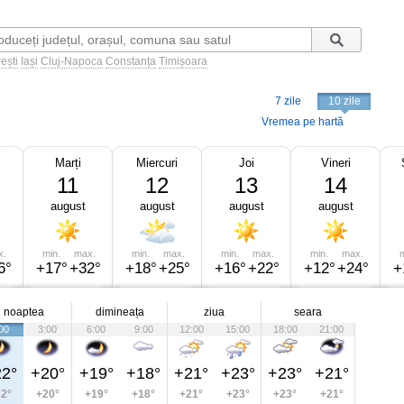
ești
Iași
Cluj-Napoca
Constanța
Timișoara
7 zile
10 zile
Vremea pe hartă
Marți
Miercuri
Joi
Vineri
11
12
13
14
august
august
august
august
x.
min.
max.
min.
max.
min.
max.
min.
max.
m
6°
+17°
+32°
+18°
+25°
+16°
+22°
+12°
+24°
+
noaptea
dimineața
ziua
seara
00
3:00
6:00
9:00
12:00
15:00
18:00
21:00
2°
+20°
+19°
+18°
+21°
+23°
+23°
+21°
2°
+20°
+19°
+18°
+21°
+23°
+23°
+21°