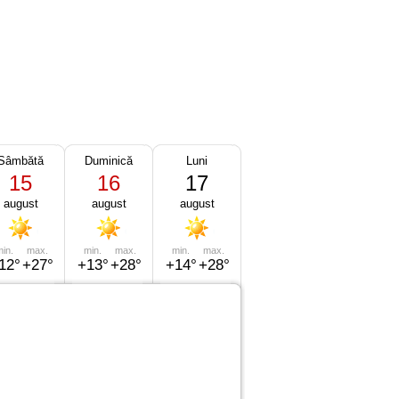
Sâmbătă
Duminică
Luni
15
16
17
august
august
august
in.
max.
min.
max.
min.
max.
12°
+27°
+13°
+28°
+14°
+28°