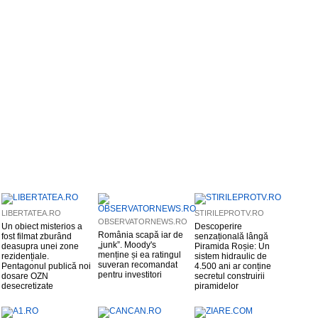
LIBERTATEA.RO
STIRILEPROTV.RO
OBSERVATORNEWS.RO
Un obiect misterios a
Descoperire
România scapă iar de
fost filmat zburând
senzațională lângă
„junk”. Moody's
deasupra unei zone
Piramida Roșie: Un
menține și ea ratingul
rezidențiale.
sistem hidraulic de
suveran recomandat
Pentagonul publică noi
4.500 ani ar conține
pentru investitori
dosare OZN
secretul construirii
desecretizate
piramidelor