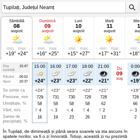
Sâmbătă
Duminică
Luni
Marți
Mie
Vremea
08
09
10
11
în
august
august
august
august
au
Tupilați
Județul
Neamț
min.
max.
min.
max.
min.
max.
min.
max.
min.
+19°
+24°
+16°
+25°
+15°
+27°
+17°
+31°
+18°
15:00
16:00
17:00
18:00
21:00
0:00
Ora
15:47
Du
curentă
09
Răsărit:
06:02
aug
+24°
+23°
+23°
+22°
+21°
+19
Apus:
20:37
Se simte ca
+24°
+23°
+23°
+22°
+21°
+19°
Presiune, mm
729
731
730
729
728
728
Umiditate, %
58
58
58
58
62
66
Vânt, m/s
4
3
4
4
2
3
Șanse de
16
19
23
26
13
2
precipitații, %
În Tupilați, de dimineață și până seara soarele va sta ascuns în
spatele norilor, va fi o zi înnorată. Totuși, această zi nu prezintă