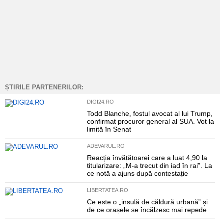
ȘTIRILE PARTENERILOR:
DIGI24.RO
Todd Blanche, fostul avocat al lui Trump,
confirmat procuror general al SUA. Vot la
limită în Senat
ADEVARUL.RO
Reacția învățătoarei care a luat 4,90 la
titularizare: „M-a trecut din iad în rai”. La
ce notă a ajuns după contestație
LIBERTATEA.RO
Ce este o „insulă de căldură urbană” și
de ce orașele se încălzesc mai repede