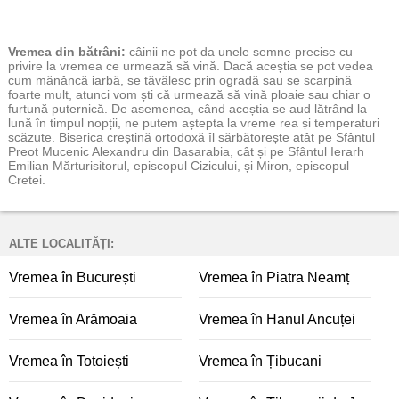
Vremea
din bătrâni:
câinii ne pot da unele semne precise cu
privire la vremea ce urmează să vină. Dacă aceștia se pot vedea
cum mănâncă iarbă, se tăvălesc prin ogradă sau se scarpină
foarte mult, atunci vom ști că urmează să vină ploaie sau chiar o
furtună puternică. De asemenea, când aceștia se aud lătrând la
lună în timpul nopții, ne putem aștepta la vreme rea și temperaturi
scăzute. Biserica creștină ortodoxă îl sărbătorește atât pe Sfântul
Preot Mucenic Alexandru din Basarabia, cât și pe Sfântul Ierarh
Emilian Mărturisitorul, episcopul Cizicului, și Miron, episcopul
Cretei.
ALTE LOCALITĂȚI:
Vremea în București
Vremea în Piatra Neamț
Vremea în Arămoaia
Vremea în Hanul Ancuței
Vremea în Totoiești
Vremea în Țibucani