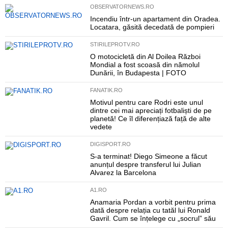
OBSERVATORNEWS.RO
Incendiu într-un apartament din Oradea.
Locatara, găsită decedată de pompieri
STIRILEPROTV.RO
O motocicletă din Al Doilea Război
Mondial a fost scoasă din nămolul
Dunării, în Budapesta | FOTO
FANATIK.RO
Motivul pentru care Rodri este unul
dintre cei mai apreciați fotbaliști de pe
planetă! Ce îl diferențiază față de alte
vedete
DIGISPORT.RO
S-a terminat! Diego Simeone a făcut
anunțul despre transferul lui Julian
Alvarez la Barcelona
A1.RO
Anamaria Pordan a vorbit pentru prima
dată despre relația cu tatăl lui Ronald
Gavril. Cum se înțelege cu „socrul” său