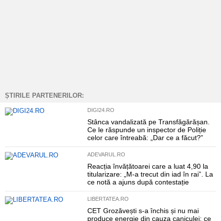
ȘTIRILE PARTENERILOR:
DIGI24.RO
Stânca vandalizată pe Transfăgărășan.
Ce le răspunde un inspector de Poliție
celor care întreabă: „Dar ce a făcut?”
ADEVARUL.RO
Reacția învățătoarei care a luat 4,90 la
titularizare: „M-a trecut din iad în rai”. La
ce notă a ajuns după contestație
LIBERTATEA.RO
CET Grozăvești s-a închis și nu mai
produce energie din cauza caniculei: ce