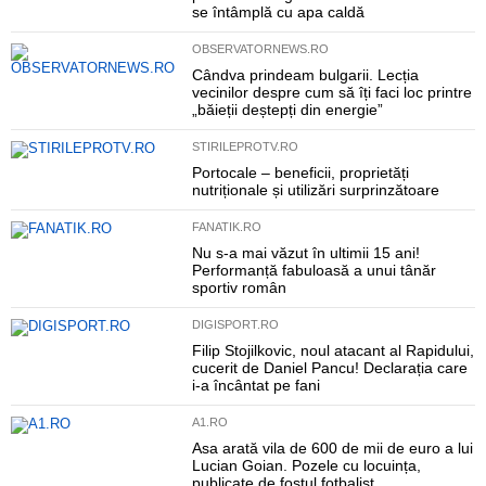
se întâmplă cu apa caldă
OBSERVATORNEWS.RO
Cândva prindeam bulgarii. Lecția
vecinilor despre cum să îți faci loc printre
„băieții deștepți din energie”
STIRILEPROTV.RO
Portocale – beneficii, proprietăți
nutriționale și utilizări surprinzătoare
FANATIK.RO
Nu s-a mai văzut în ultimii 15 ani!
Performanță fabuloasă a unui tânăr
sportiv român
DIGISPORT.RO
Filip Stojilkovic, noul atacant al Rapidului,
cucerit de Daniel Pancu! Declarația care
i-a încântat pe fani
A1.RO
Asa arată vila de 600 de mii de euro a lui
Lucian Goian. Pozele cu locuința,
publicate de fostul fotbalist