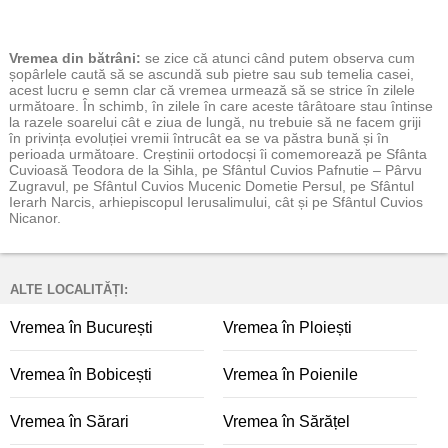
Vremea
din bătrâni:
se zice că atunci când putem observa cum
șopârlele caută să se ascundă sub pietre sau sub temelia casei,
acest lucru e semn clar că vremea urmează să se strice în zilele
următoare. În schimb, în zilele în care aceste târâtoare stau întinse
la razele soarelui cât e ziua de lungă, nu trebuie să ne facem griji
în privința evoluției vremii întrucât ea se va păstra bună și în
perioada următoare. Creștinii ortodocși îi comemorează pe Sfânta
Cuvioasă Teodora de la Sihla, pe Sfântul Cuvios Pafnutie – Pârvu
Zugravul, pe Sfântul Cuvios Mucenic Dometie Persul, pe Sfântul
Ierarh Narcis, arhiepiscopul Ierusalimului, cât și pe Sfântul Cuvios
Nicanor.
ALTE LOCALITĂȚI:
Vremea în București
Vremea în Ploiești
Vremea în Bobicești
Vremea în Poienile
Vremea în Sărari
Vremea în Sărățel