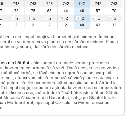
46
743
743
743
742
742
742
743
7
73
75
63
44
46
57
70
1
2
2
2
2
2
1
2
2
2
2
2
2
48
63
32
l senin din timpul nopții va fi prezent și dimineața. În timpul
i cerul se va înnora și va ploua cu descărcări electrice. Ploaia
ontinua și seara, dar fără descărcări electrice.
mea
din bătrâni:
câinii ne pot da unele semne precise cu
ire la vremea ce urmează să vină. Dacă aceștia se pot vedea
mănâncă iarbă, se tăvălesc prin ogradă sau se scarpină
te mult, atunci vom ști că urmează să vină ploaie sau chiar o
ună puternică. De asemenea, când aceștia se aud lătrând la
 în timpul nopții, ne putem aștepta la vreme rea și temperaturi
ute. Biserica creștină ortodoxă îl sărbătorește atât pe Sfântul
t Mucenic Alexandru din Basarabia, cât și pe Sfântul Ierarh
ian Mărturisitorul, episcopul Cizicului, și Miron, episcopul
ei.