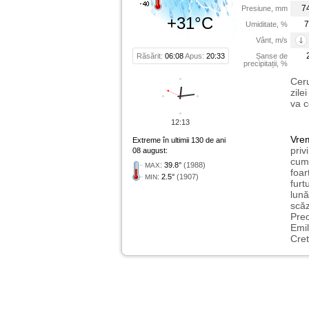
7
Presiune, mm
+31°C
7
Umiditate, %
Vânt, m/s
Răsărit:
06:08
Apus:
20:33
Șanse de
precipitații, %
Ceru
zile
va c
12:13
Vre
Extreme în ultimii 130 de ani
priv
08 august:
cum 
:
39.8°
(1988)
MAX
foar
:
2.5°
(1907)
MIN
furt
lună
scăz
Preo
Emil
Cret