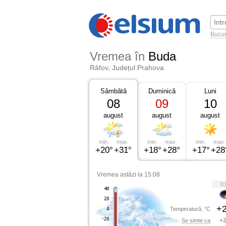
Bucur
Vremea în
Buda
Râfov, Județul Prahova
Sâmbătă
Duminică
Luni
08
09
10
august
august
august
min.
max.
min.
max.
min.
max.
+20°
+31°
+18°
+28°
+17°
+28
Vremea astăzi la 15:08
0:
+2
Temperatură, °C
+2
Se simte ca