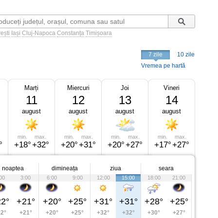
ești
Iași
Cluj-Napoca
Constanța
Timișoara
7 zile
10 zile
Vremea pe hartă
Marți
Miercuri
Joi
Vineri
11
12
13
14
august
august
august
august
min.
max.
min.
max.
min.
max.
min.
max.
°
+18°
+32°
+20°
+31°
+20°
+27°
+17°
+27°
noaptea
dimineața
ziua
seara
00
3:00
6:00
9:00
12:00
15:00
18:00
21:00
2°
+21°
+20°
+25°
+31°
+31°
+28°
+25°
2°
+21°
+20°
+25°
+32°
+32°
+30°
+27°