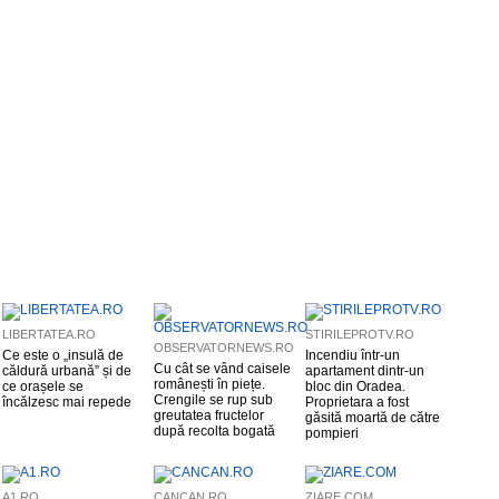
LIBERTATEA.RO
STIRILEPROTV.RO
OBSERVATORNEWS.RO
Ce este o „insulă de
Incendiu într-un
Cu cât se vând caisele
căldură urbană” și de
apartament dintr-un
românești în piețe.
ce orașele se
bloc din Oradea.
Crengile se rup sub
încălzesc mai repede
Proprietara a fost
greutatea fructelor
găsită moartă de către
după recolta bogată
pompieri
A1.RO
CANCAN.RO
ZIARE.COM