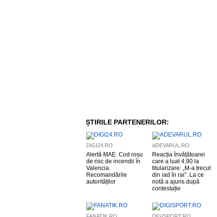
ȘTIRILE PARTENERILOR:
DIGI24.RO
ADEVARUL.RO
Alertă MAE: Cod roșu
Reacția învățătoarei
de risc de incendii în
care a luat 4,90 la
Valencia.
titularizare: „M-a trecut
Recomandările
din iad în rai”. La ce
autorităților
notă a ajuns după
contestație
FANATIK.RO
DIGISPORT.RO