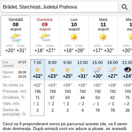
Sâmbătă
Duminică
Luni
Marți
Mie
Vremea
08
09
10
11
în
august
august
august
august
au
Brădet
Starchiojd,
Județul
Prahova
min.
max.
min.
max.
min.
max.
min.
max.
min.
+20°
+31°
+18°
+27°
+18°
+28°
+17°
+32°
+20°
7:00
8:00
9:00
12:00
15:00
18:00
21:0
Ora
07:07
curentă
Răsărit:
06:08
+22°
+23°
+25°
+31°
+30°
+27°
+24
Apus:
20:33
Se simte ca
+22°
+23°
+25°
+32°
+32°
+28°
+24°
Presiune, mm
746
743
743
742
742
742
743
Umiditate, %
71
67
63
44
53
62
75
Vânt, m/s
1
2
2
2
1
1
2
Șanse de
2
2
2
4
79
78
26
precipitații, %
Cerul va fi preponderent noros pe parcursul acestei zile, va fi senin
doar dimineața. După-amiază norii vor aduce și ploaie, iar această