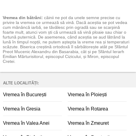
Vremea
din bătrâni:
câinii ne pot da unele semne precise cu
privire la vremea ce urmează să vină. Dacă aceștia se pot vedea
cum mănâncă iarbă, se tăvălesc prin ogradă sau se scarpină
foarte mult, atunci vom ști că urmează să vină ploaie sau chiar o
furtună puternică. De asemenea, când aceștia se aud lătrând la
lună în timpul nopții, ne putem aștepta la vreme rea și temperaturi
scăzute. Biserica creștină ortodoxă îl sărbătorește atât pe Sfântul
Preot Mucenic Alexandru din Basarabia, cât și pe Sfântul Ierarh
Emilian Mărturisitorul, episcopul Cizicului, și Miron, episcopul
Cretei.
ALTE LOCALITĂȚI:
Vremea în București
Vremea în Ploiești
Vremea în Gresia
Vremea în Rotarea
Vremea în Valea Anei
Vremea în Zmeuret