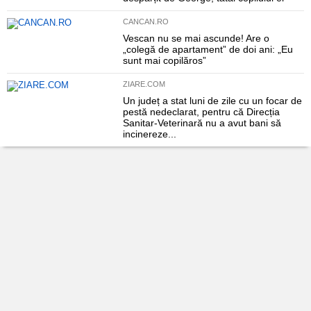
CANCAN.RO
Vescan nu se mai ascunde! Are o
„colegă de apartament” de doi ani: „Eu
sunt mai copilăros”
ZIARE.COM
Un județ a stat luni de zile cu un focar de
pestă nedeclarat, pentru că Direcția
Sanitar-Veterinară nu a avut bani să
incinereze...