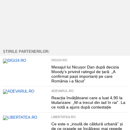
ȘTIRILE PARTENERILOR:
DIGI24.RO
Mesajul lui Nicușor Dan după decizia
Moody's privind ratingul de țară: „A
confirmat pașii importanți pe care
România i-a făcut”
ADEVARUL.RO
Reacția învățătoarei care a luat 4,90 la
titularizare: „M-a trecut din iad în rai”. La
ce notă a ajuns după contestație
LIBERTATEA.RO
Ce este o „insulă de căldură urbană” și
de ce orașele se încălzesc mai repede