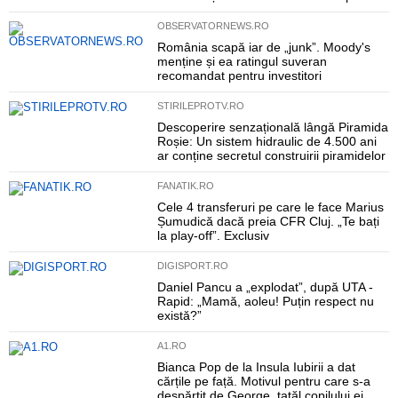
OBSERVATORNEWS.RO
România scapă iar de „junk”. Moody's
menține și ea ratingul suveran
recomandat pentru investitori
STIRILEPROTV.RO
Descoperire senzațională lângă Piramida
Roșie: Un sistem hidraulic de 4.500 ani
ar conține secretul construirii piramidelor
FANATIK.RO
Cele 4 transferuri pe care le face Marius
Șumudică dacă preia CFR Cluj. „Te bați
la play-off”. Exclusiv
DIGISPORT.RO
Daniel Pancu a „explodat”, după UTA -
Rapid: „Mamă, aoleu! Puțin respect nu
există?”
A1.RO
Bianca Pop de la Insula Iubirii a dat
cărțile pe față. Motivul pentru care s-a
despărțit de George, tatăl copilului ei