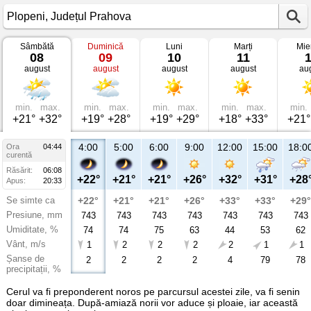
Sâmbătă
Duminică
Luni
Marți
Mie
Vremea
08
09
10
11
în
august
august
august
august
au
Plopeni
Județul
Prahova
min.
max.
min.
max.
min.
max.
min.
max.
min.
+21°
+32°
+19°
+28°
+19°
+29°
+18°
+33°
+21°
4:00
5:00
6:00
9:00
12:00
15:00
18:0
Ora
04:44
curentă
Răsărit:
06:08
+22°
+21°
+21°
+26°
+32°
+31°
+28
Apus:
20:33
Se simte ca
+22°
+21°
+21°
+26°
+33°
+33°
+29°
Presiune, mm
743
743
743
743
743
743
743
Umiditate, %
74
74
75
63
44
53
62
Vânt, m/s
1
2
2
2
2
1
1
Șanse de
2
2
2
2
4
79
78
precipitații, %
Cerul va fi preponderent noros pe parcursul acestei zile, va fi senin
doar dimineața. După-amiază norii vor aduce și ploaie, iar această