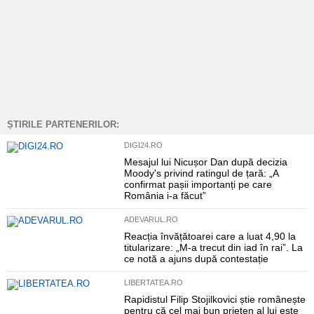
ȘTIRILE PARTENERILOR:
DIGI24.RO
Mesajul lui Nicușor Dan după decizia
Moody's privind ratingul de țară: „A
confirmat pașii importanți pe care
România i-a făcut”
ADEVARUL.RO
Reacția învățătoarei care a luat 4,90 la
titularizare: „M-a trecut din iad în rai”. La
ce notă a ajuns după contestație
LIBERTATEA.RO
Rapidistul Filip Stojilkovici știe românește
pentru că cel mai bun prieten al lui este