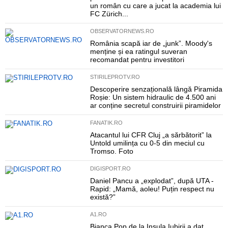
un român cu care a jucat la academia lui
FC Zürich...
OBSERVATORNEWS.RO
România scapă iar de „junk”. Moody's
menține și ea ratingul suveran
recomandat pentru investitori
STIRILEPROTV.RO
Descoperire senzațională lângă Piramida
Roșie: Un sistem hidraulic de 4.500 ani
ar conține secretul construirii piramidelor
FANATIK.RO
Atacantul lui CFR Cluj „a sărbătorit” la
Untold umilința cu 0-5 din meciul cu
Tromso. Foto
DIGISPORT.RO
Daniel Pancu a „explodat”, după UTA -
Rapid: „Mamă, aoleu! Puțin respect nu
există?”
A1.RO
Bianca Pop de la Insula Iubirii a dat