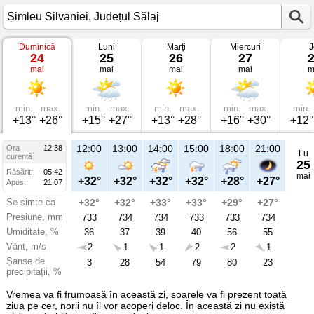
Duminică
Luni
Marți
Miercuri
J
Vremea
24
25
26
27
în
mai
mai
mai
mai
m
Șimleu
Silvaniei
pe
24
mai
min.
max.
min.
max.
min.
max.
min.
max.
min.
2026
+13°
+26°
+15°
+27°
+13°
+28°
+16°
+30°
+12°
Județul
Sălaj
12:00
13:00
14:00
15:00
18:00
21:00
Ora
12:38
Lu
curentă
25
Răsărit:
05:42
mai
+32°
+32°
+32°
+32°
+28°
+27°
Apus:
21:07
Se simte ca
+32°
+32°
+33°
+33°
+29°
+27°
Presiune, mm
733
734
734
733
733
734
Umiditate, %
36
37
39
40
56
55
Vânt, m/s
2
1
1
2
2
1
Șanse de
3
28
54
79
80
23
precipitații, %
Vremea va fi frumoasă în această zi, soarele va fi prezent toată
ziua pe cer, norii nu îl vor acoperi deloc. În această zi nu există