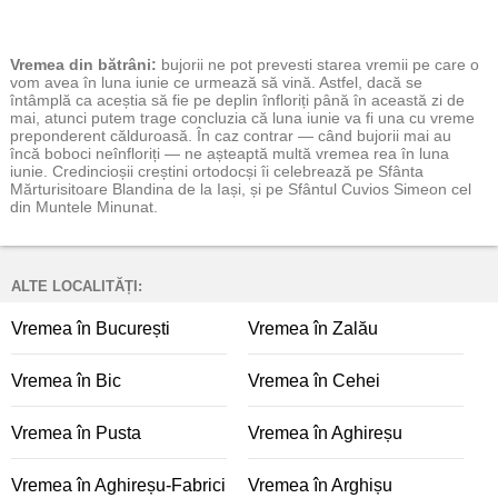
Vremea
din bătrâni:
bujorii ne pot prevesti starea vremii pe care o
vom avea în luna iunie ce urmează să vină. Astfel, dacă se
întâmplă ca aceștia să fie pe deplin înfloriți până în această zi de
mai, atunci putem trage concluzia că luna iunie va fi una cu vreme
preponderent călduroasă. În caz contrar — când bujorii mai au
încă boboci neînfloriți — ne așteaptă multă vremea rea în luna
iunie. Credincioșii creștini ortodocși îi celebrează pe Sfânta
Mărturisitoare Blandina de la Iași, și pe Sfântul Cuvios Simeon cel
din Muntele Minunat.
ALTE LOCALITĂȚI:
Vremea în București
Vremea în Zalău
Vremea în Bic
Vremea în Cehei
Vremea în Pusta
Vremea în Aghireșu
Vremea în Aghireșu-Fabrici
Vremea în Arghișu