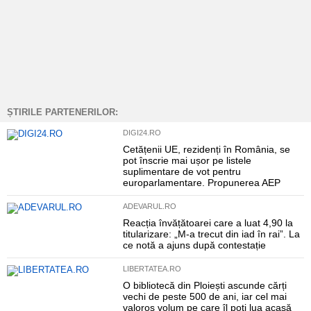
ȘTIRILE PARTENERILOR:
DIGI24.RO
Cetățenii UE, rezidenți în România, se
pot înscrie mai ușor pe listele
suplimentare de vot pentru
europarlamentare. Propunerea AEP
ADEVARUL.RO
Reacția învățătoarei care a luat 4,90 la
titularizare: „M-a trecut din iad în rai”. La
ce notă a ajuns după contestație
LIBERTATEA.RO
O bibliotecă din Ploiești ascunde cărți
vechi de peste 500 de ani, iar cel mai
valoros volum pe care îl poți lua acasă