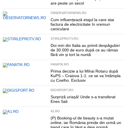
are peste un secol
OBSERVATORNEWS.RO
Cum influențează etajul la care stai
factura de electricitate în vremuri
caniculare
STIRILEPROTV.RO
Doi miri din Italia au primit despăgubiri
de 30.000 de euro după ce au rămas
fără vin și tort la nuntă
FANATIK.RO
Prima decizie a lui Mihai Rotaru după
KuPS – Craiova 1-1: ce se va întâmpla
cu Coelho. Exclusiv
DIGISPORT.RO
Surpriză uriașă! Unde s-a transferat
Enes Sali
A1.RO
(P) Booking-ul de beauty s-a mutat
online, iar România prinde din urmă un
trend care în Vest e deja normă