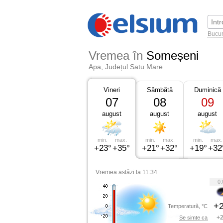
Bucur
Vremea în
Someșeni
Apa, Județul Satu Mare
Vineri
Sâmbătă
Duminică
07
08
09
august
august
august
min.
max.
min.
max.
min.
max.
+23°
+35°
+21°
+32°
+19°
+32
Vremea astăzi la 11:34
0:
+2
Temperatură, °C
+2
Se simte ca