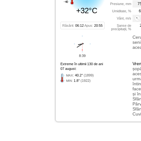
7
Presiune, mm
+32°C
6
Umiditate, %
Vânt, m/s
Răsărit:
06:12
Apus:
20:55
Șanse de
precipitații, %
Ceru
seni
acea
8:39
Vre
Extreme în ultimii 130 de ani
șopâ
07 august:
aces
:
40.2°
(1899)
MAX
urmă
:
1.8°
(1922)
MIN
înti
face
și î
Sfân
Pârv
Sfân
Cuvi