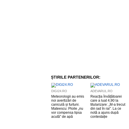
ȘTIRILE PARTENERILOR:
DIGI24.RO
ADEVARUL.RO
Meteorologii au emis
Reacția învățătoarei
noi avertizări de
care a luat 4,90 la
caniculă și furtuni.
titularizare: „M-a trecut
Mateescu: Ploile „nu
din iad în rai”. La ce
vor compensa lipsa
notă a ajuns după
acută” de apă
contestație