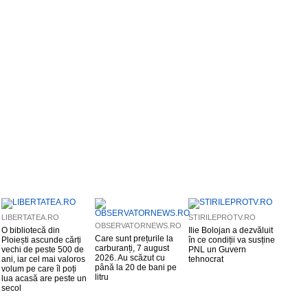
LIBERTATEA.RO
STIRILEPROTV.RO
OBSERVATORNEWS.RO
O bibliotecă din
Ilie Bolojan a dezvăluit
Care sunt prețurile la
Ploiești ascunde cărți
în ce condiții va susține
carburanți, 7 august
vechi de peste 500 de
PNL un Guvern
2026. Au scăzut cu
ani, iar cel mai valoros
tehnocrat
până la 20 de bani pe
volum pe care îl poți
litru
lua acasă are peste un
secol