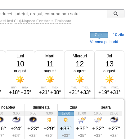
ești
Iași
Cluj-Napoca
Constanța
Timișoara
7 zile
10 zile
Vremea pe hartă
Luni
Marți
Miercuri
Joi
10
11
12
13
august
august
august
august
min.
max.
min.
max.
min.
max.
min.
max.
°
+18°
+35°
+21°
+38°
+21°
+33°
+19°
+31°
noaptea
dimineața
ziua
seara
00
3:00
6:00
9:00
12:00
15:00
18:00
21:00
6°
+24°
+23°
+29°
+33°
+35°
+32°
+27°
7°
+24°
+23°
+30°
+33°
+35°
+33°
+28°