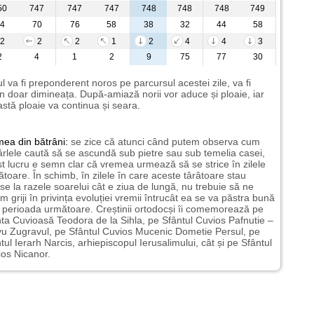
50
747
747
747
748
748
748
749
4
70
76
58
38
32
44
58
2
2
2
1
2
4
4
3
2
4
1
2
9
75
77
30
l va fi preponderent noros pe parcursul acestei zile, va fi
n doar dimineața. După-amiază norii vor aduce și ploaie, iar
stă ploaie va continua și seara.
mea
din bătrâni:
se zice că atunci când putem observa cum
rlele caută să se ascundă sub pietre sau sub temelia casei,
t lucru e semn clar că vremea urmează să se strice în zilele
toare. În schimb, în zilele în care aceste târâtoare stau
nse la razele soarelui cât e ziua de lungă, nu trebuie să ne
m griji în privința evoluției vremii întrucât ea se va păstra bună
n perioada următoare. Creștinii ortodocși îi comemorează pe
ta Cuvioasă Teodora de la Sihla, pe Sfântul Cuvios Pafnutie –
u Zugravul, pe Sfântul Cuvios Mucenic Dometie Persul, pe
tul Ierarh Narcis, arhiepiscopul Ierusalimului, cât și pe Sfântul
os Nicanor.