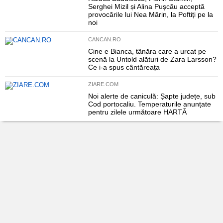
Serghei Mizil și Alina Pușcău acceptă
provocările lui Nea Mărin, la Poftiți pe la
noi
CANCAN.RO
Cine e Bianca, tânăra care a urcat pe
scenă la Untold alături de Zara Larsson?
Ce i-a spus cântăreața
ZIARE.COM
Noi alerte de caniculă: Șapte județe, sub
Cod portocaliu. Temperaturile anunțate
pentru zilele următoare HARTĂ