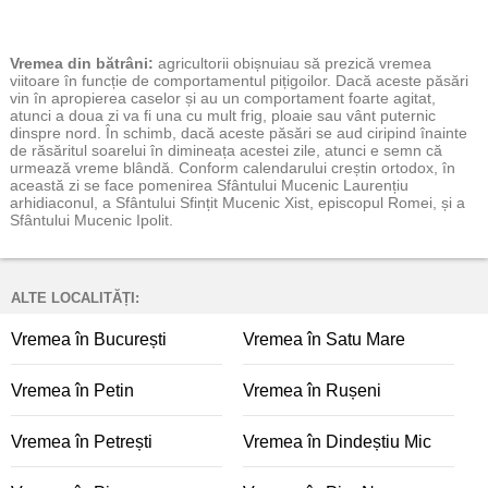
Vremea
din bătrâni:
agricultorii obișnuiau să prezică vremea
viitoare în funcție de comportamentul pițigoilor. Dacă aceste păsări
vin în apropierea caselor și au un comportament foarte agitat,
atunci a doua zi va fi una cu mult frig, ploaie sau vânt puternic
dinspre nord. În schimb, dacă aceste păsări se aud ciripind înainte
de răsăritul soarelui în dimineața acestei zile, atunci e semn că
urmează vreme blândă. Conform calendarului creștin ortodox, în
această zi se face pomenirea Sfântului Mucenic Laurențiu
arhidiaconul, a Sfântului Sfințit Mucenic Xist, episcopul Romei, și a
Sfântului Mucenic Ipolit.
ALTE LOCALITĂȚI:
Vremea în București
Vremea în Satu Mare
Vremea în Petin
Vremea în Rușeni
Vremea în Petrești
Vremea în Dindeștiu Mic