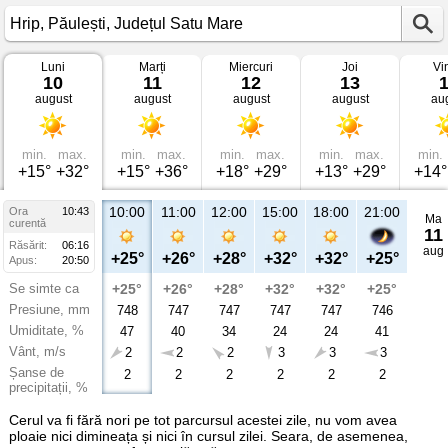
Luni
Marți
Miercuri
Joi
Vi
Vremea
10
11
12
13
în
august
august
august
august
au
Hrip
Păulești,
Județul
Satu
Mare
min.
max.
min.
max.
min.
max.
min.
max.
min.
+15°
+32°
+15°
+36°
+18°
+29°
+13°
+29°
+14°
10:00
11:00
12:00
15:00
18:00
21:00
Ora
10:43
Ma
curentă
11
Răsărit:
06:16
aug
+25°
+26°
+28°
+32°
+32°
+25°
Apus:
20:50
Se simte ca
+25°
+26°
+28°
+32°
+32°
+25°
Presiune, mm
748
747
747
747
747
746
Umiditate, %
47
40
34
24
24
41
Vânt, m/s
2
2
2
3
3
3
Șanse de
2
2
2
2
2
2
precipitații, %
Cerul va fi fără nori pe tot parcursul acestei zile, nu vom avea
ploaie nici dimineața și nici în cursul zilei. Seara, de asemenea,