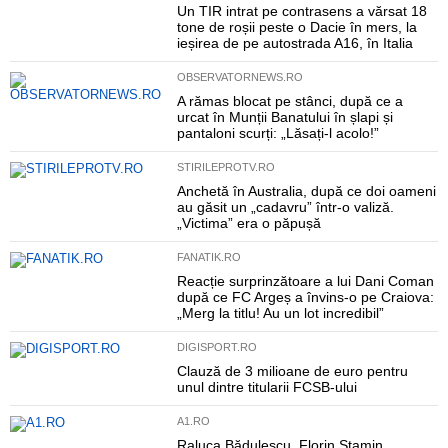
Un TIR intrat pe contrasens a vărsat 18
tone de roșii peste o Dacie în mers, la
ieșirea de pe autostrada A16, în Italia
OBSERVATORNEWS.RO
A rămas blocat pe stânci, după ce a
urcat în Munții Banatului în șlapi și
pantaloni scurți: „Lăsați-l acolo!”
STIRILEPROTV.RO
Anchetă în Australia, după ce doi oameni
au găsit un „cadavru” într-o valiză.
„Victima” era o păpușă
FANATIK.RO
Reacție surprinzătoare a lui Dani Coman
după ce FC Argeș a învins-o pe Craiova:
„Merg la titlu! Au un lot incredibil”
DIGISPORT.RO
Clauză de 3 milioane de euro pentru
unul dintre titularii FCSB-ului
A1.RO
Raluca Bădulescu, Florin Stamin,