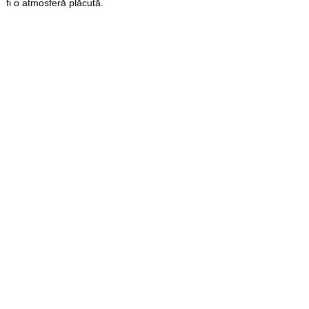
fi o atmosferă plăcută.