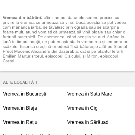
Vremea
din bătrâni:
câinii ne pot da unele semne precise cu
privire la vremea ce urmează să vină. Dacă aceștia se pot vedea
cum mănâncă iarbă, se tăvălesc prin ogradă sau se scarpină
foarte mult, atunci vom ști că urmează să vină ploaie sau chiar o
furtună puternică. De asemenea, când aceștia se aud lătrând la
lună în timpul nopții, ne putem aștepta la vreme rea și temperaturi
scăzute. Biserica creștină ortodoxă îl sărbătorește atât pe Sfântul
Preot Mucenic Alexandru din Basarabia, cât și pe Sfântul Ierarh
Emilian Mărturisitorul, episcopul Cizicului, și Miron, episcopul
Cretei.
ALTE LOCALITĂȚI:
Vremea în București
Vremea în Satu Mare
Vremea în Blaja
Vremea în Cig
Vremea în Rațiu
Vremea în Sărăuad