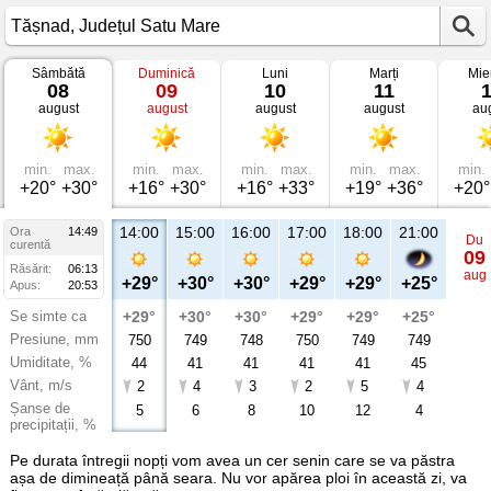
Sâmbătă
Duminică
Luni
Marți
Mie
Vremea
08
09
10
11
în
august
august
august
august
au
Tășnad
Județul
Satu
Mare
min.
max.
min.
max.
min.
max.
min.
max.
min.
+20°
+30°
+16°
+30°
+16°
+33°
+19°
+36°
+20°
14:00
15:00
16:00
17:00
18:00
21:00
Ora
14:49
Du
curentă
09
Răsărit:
06:13
aug
+29°
+30°
+30°
+29°
+29°
+25°
Apus:
20:53
Se simte ca
+29°
+30°
+30°
+29°
+29°
+25°
Presiune, mm
750
749
748
750
749
749
Umiditate, %
44
41
41
41
41
45
Vânt, m/s
2
4
3
2
5
4
Șanse de
5
6
8
10
12
4
precipitații, %
Pe durata întregii nopți vom avea un cer senin care se va păstra
așa de dimineață până seara. Nu vor apărea ploi în această zi, va