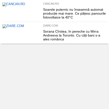
CANCAN.RO
Soarele puternic nu înseamnă automat
producție mai mare. Ce pățesc panourile
fotovoltaice la 40°C
ZIARE.COM
Sorana Cîrstea, în pereche cu Mirra
Andreeva la Toronto. Cu câți bani s-a
ales românca