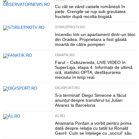
Cu cât se vând caisele românești în
piețe. Crengile se rup sub greutatea
fructelor după recolta bogată
STIRILEPROTV.RO
Incendiu într-un apartament dintr-un bloc
din Oradea. Proprietara a fost găsită
moartă de către pompieri
FANATIK.RO
Farul – Csikszereda, LIVE VIDEO în
SuperLiga, etapa 4. Informații de ultimă
oră, statistici OPTA, desfășurarea
meciului în timp real
DIGISPORT.RO
S-a terminat! Diego Simeone a făcut
anunțul despre transferul lui Julian
Alvarez la Barcelona
A1.RO
Anamaria Pordan a vorbit pentru prima
dată despre relația cu tatăl lui Ronald
Gavril. Cum se înțelege cu „socrul” său