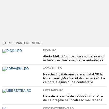
ȘTIRILE PARTENERILOR:
DIGI24.RO
Alertă MAE: Cod roșu de risc de incendii
în Valencia. Recomandările autorităților
ADEVARUL.RO
Reacția învățătoarei care a luat 4,90 la
titularizare: „M-a trecut din iad în rai”. La
ce notă a ajuns după contestație
LIBERTATEA.RO
Ce este o „insulă de căldură urbană” și
de ce orașele se încălzesc mai repede
OBSERVATORNEWS.RO