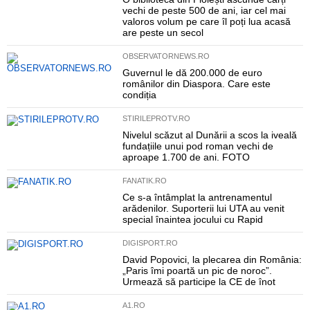
vechi de peste 500 de ani, iar cel mai
valoros volum pe care îl poți lua acasă
are peste un secol
OBSERVATORNEWS.RO
Guvernul le dă 200.000 de euro
românilor din Diaspora. Care este
condiția
STIRILEPROTV.RO
Nivelul scăzut al Dunării a scos la iveală
fundațiile unui pod roman vechi de
aproape 1.700 de ani. FOTO
FANATIK.RO
Ce s-a întâmplat la antrenamentul
arădenilor. Suporterii lui UTA au venit
special înaintea jocului cu Rapid
DIGISPORT.RO
David Popovici, la plecarea din România:
„Paris îmi poartă un pic de noroc”.
Urmează să participe la CE de înot
A1.RO