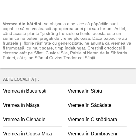
Vremea
din bătrâni:
se obișnuia a se zice că păpădiile sunt
capabile să ne vestească apropierea unei ploi sau furtuni. Astfel,
când aceste plante își strâng frunzele și florile, acesta este un
semn că ne putem pregăti de vreme ploioasă. Dacă păpădiile au
frunzele și florile răsfirate cu generozitate, ne anunță că vremea va
fi frumoasă, cu mult soare, timp îndelungat. Creștinii ortodocși îi
cinstesc atât pe Sfinții Cuvioși Sila, Paisie și Natan de la Sihăstria
Putnei, cât și pe Sfântul Cuvios Teodor cel Sfințit.
ALTE LOCALITĂȚI:
Vremea în București
Vremea în Sibiu
Vremea în Mârșa
Vremea în Săcădate
Vremea în Cisnădie
Vremea în Cisnădioara
Vremea în Copșa Mică
Vremea în Dumbrăveni