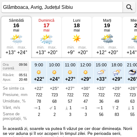
Sâmbătă
Duminică
Luni
Marți
Mie
Vremea
16
17
18
19
în
mai
mai
mai
mai
m
Glâmboaca
pe
16
mai
2026
min.
max.
min.
max.
min.
max.
min.
max.
min.
Avrig,
+13°
+24°
+13°
+20°
+9°
+20°
+12°
+20°
+14°
Județul
Sibiu
9:00
10:00
11:00
12:00
15:00
18:00
21:0
Ora
09:56
curentă
Răsărit:
05:51
+22°
+24°
+27°
+29°
+33°
+29°
+26
Apus:
20:48
Se simte ca
+22°
+25°
+27°
+30°
+33°
+29°
+26°
Presiune, mm
722
723
722
722
722
722
723
Umiditate, %
78
68
57
47
36
49
63
Vânt, m/s
1
1
1
1
1
2
1
Șanse de
2
2
3
3
56
83
55
precipitații, %
În această zi, soarele va putea fi văzut pe cer doar dimineața. Norii
se vor aduna și îl vor acoperi în timpul zilei. Pe perioada serii,