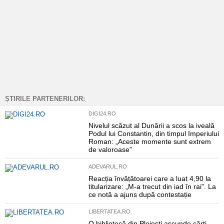
ȘTIRILE PARTENERILOR:
DIGI24.RO
Nivelul scăzut al Dunării a scos la iveală
Podul lui Constantin, din timpul Imperiului
Roman: „Aceste momente sunt extrem
de valoroase”
ADEVARUL.RO
Reacția învățătoarei care a luat 4,90 la
titularizare: „M-a trecut din iad în rai”. La
ce notă a ajuns după contestație
LIBERTATEA.RO
O bibliotecă din Ploiești ascunde cărți