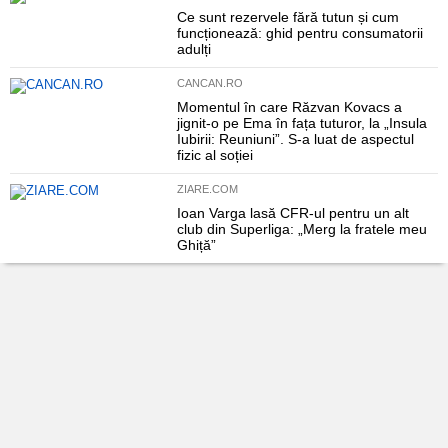
Ce sunt rezervele fără tutun și cum
funcționează: ghid pentru consumatorii
adulți
CANCAN.RO
Momentul în care Răzvan Kovacs a
jignit-o pe Ema în fața tuturor, la „Insula
Iubirii: Reuniuni”. S-a luat de aspectul
fizic al soției
ZIARE.COM
Ioan Varga lasă CFR-ul pentru un alt
club din Superliga: „Merg la fratele meu
Ghiță”