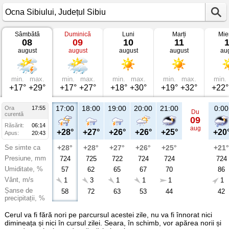
Sâmbătă
Duminică
Luni
Marți
Mie
Vremea
08
09
10
11
în
august
august
august
august
au
Ocna
Sibiului
Județul
Sibiu
min.
max.
min.
max.
min.
max.
min.
max.
min.
+17°
+29°
+17°
+27°
+18°
+30°
+19°
+32°
+22°
17:00
18:00
19:00
20:00
21:00
0:00
Ora
17:55
Du
curentă
09
Răsărit:
06:14
aug
+28°
+27°
+26°
+26°
+25°
+20
Apus:
20:43
Se simte ca
+28°
+28°
+27°
+26°
+25°
+21°
Presiune, mm
724
725
722
724
724
724
Umiditate, %
57
62
65
67
70
86
Vânt, m/s
1
3
1
1
1
1
Șanse de
58
72
63
53
44
42
precipitații, %
Cerul va fi fără nori pe parcursul acestei zile, nu va fi înnorat nici
dimineața și nici în cursul zilei. Seara, în schimb, vor apărea norii și