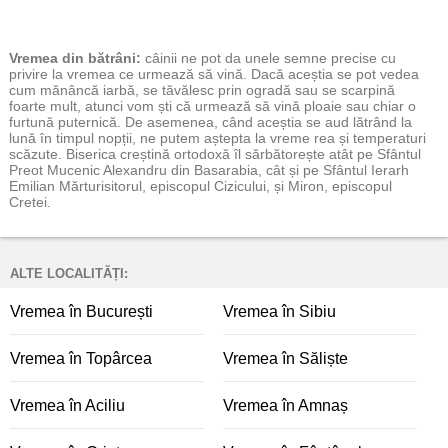
Vremea
din bătrâni:
câinii ne pot da unele semne precise cu
privire la vremea ce urmează să vină. Dacă aceștia se pot vedea
cum mănâncă iarbă, se tăvălesc prin ogradă sau se scarpină
foarte mult, atunci vom ști că urmează să vină ploaie sau chiar o
furtună puternică. De asemenea, când aceștia se aud lătrând la
lună în timpul nopții, ne putem aștepta la vreme rea și temperaturi
scăzute. Biserica creștină ortodoxă îl sărbătorește atât pe Sfântul
Preot Mucenic Alexandru din Basarabia, cât și pe Sfântul Ierarh
Emilian Mărturisitorul, episcopul Cizicului, și Miron, episcopul
Cretei.
ALTE LOCALITĂȚI:
Vremea în București
Vremea în Sibiu
Vremea în Topârcea
Vremea în Săliște
Vremea în Aciliu
Vremea în Amnaș