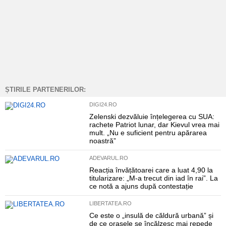
ȘTIRILE PARTENERILOR:
DIGI24.RO
Zelenski dezvăluie înțelegerea cu SUA:
rachete Patriot lunar, dar Kievul vrea mai
mult. „Nu e suficient pentru apărarea
noastră”
ADEVARUL.RO
Reacția învățătoarei care a luat 4,90 la
titularizare: „M-a trecut din iad în rai”. La
ce notă a ajuns după contestație
LIBERTATEA.RO
Ce este o „insulă de căldură urbană” și
de ce orașele se încălzesc mai repede