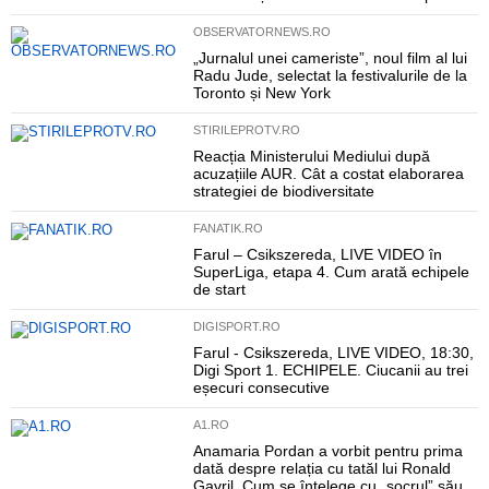
OBSERVATORNEWS.RO
„Jurnalul unei cameriste”, noul film al lui
Radu Jude, selectat la festivalurile de la
Toronto și New York
STIRILEPROTV.RO
Reacția Ministerului Mediului după
acuzațiile AUR. Cât a costat elaborarea
strategiei de biodiversitate
FANATIK.RO
Farul – Csikszereda, LIVE VIDEO în
SuperLiga, etapa 4. Cum arată echipele
de start
DIGISPORT.RO
Farul - Csikszereda, LIVE VIDEO, 18:30,
Digi Sport 1. ECHIPELE. Ciucanii au trei
eșecuri consecutive
A1.RO
Anamaria Pordan a vorbit pentru prima
dată despre relația cu tatăl lui Ronald
Gavril. Cum se înțelege cu „socrul” său