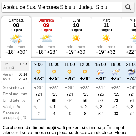
Sâmbătă
Duminică
Luni
Marți
Mie
Vremea
08
09
10
11
în
august
august
august
august
au
Apoldu
de
Sus
Miercurea
Sibiului,
min.
max.
min.
max.
min.
max.
min.
max.
min.
Județul
+18°
+30°
+18°
+28°
+19°
+30°
+19°
+32°
+22°
Sibiu
9:00
10:00
11:00
12:00
15:00
18:00
21:0
Ora
09:53
curentă
Răsărit:
06:14
+23°
+25°
+26°
+28°
+30°
+26°
+24
Apus:
20:43
Se simte ca
+23°
+25°
+26°
+28°
+31°
+26°
+24°
Presiune, mm
724
723
724
725
725
725
724
Umiditate, %
74
68
62
56
50
73
76
Vânt, m/s
1
1
1
2
2
2
2
Șanse de
2
4
6
8
52
93
72
precipitații, %
Cerul senin din timpul nopții va fi prezent și dimineața. În timpul
zilei cerul se va înnora și va ploua cu descărcări electrice. Ploaia