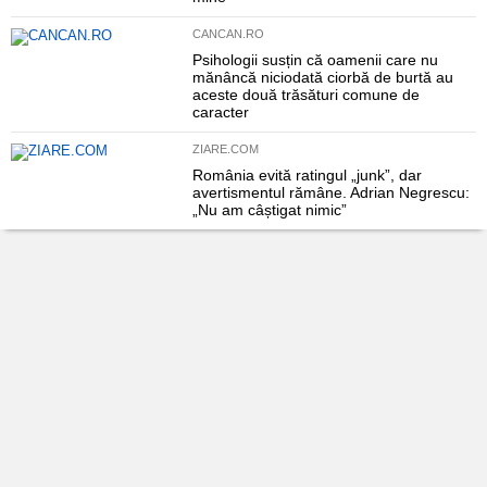
CANCAN.RO
Psihologii susțin că oamenii care nu
mănâncă niciodată ciorbă de burtă au
aceste două trăsături comune de
caracter
ZIARE.COM
România evită ratingul „junk”, dar
avertismentul rămâne. Adrian Negrescu:
„Nu am câștigat nimic”