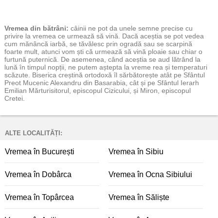
Vremea
din bătrâni:
câinii ne pot da unele semne precise cu
privire la vremea ce urmează să vină. Dacă aceștia se pot vedea
cum mănâncă iarbă, se tăvălesc prin ogradă sau se scarpină
foarte mult, atunci vom ști că urmează să vină ploaie sau chiar o
furtună puternică. De asemenea, când aceștia se aud lătrând la
lună în timpul nopții, ne putem aștepta la vreme rea și temperaturi
scăzute. Biserica creștină ortodoxă îl sărbătorește atât pe Sfântul
Preot Mucenic Alexandru din Basarabia, cât și pe Sfântul Ierarh
Emilian Mărturisitorul, episcopul Cizicului, și Miron, episcopul
Cretei.
ALTE LOCALITĂȚI:
Vremea în București
Vremea în Sibiu
Vremea în Dobârca
Vremea în Ocna Sibiului
Vremea în Topârcea
Vremea în Săliște