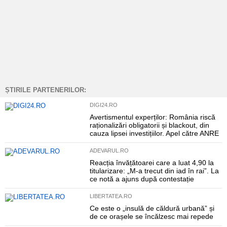
ȘTIRILE PARTENERILOR:
DIGI24.RO
Avertismentul experților: România riscă
raționalizări obligatorii și blackout, din
cauza lipsei investițiilor. Apel către ANRE
ADEVARUL.RO
Reacția învățătoarei care a luat 4,90 la
titularizare: „M-a trecut din iad în rai”. La
ce notă a ajuns după contestație
LIBERTATEA.RO
Ce este o „insulă de căldură urbană” și
de ce orașele se încălzesc mai repede