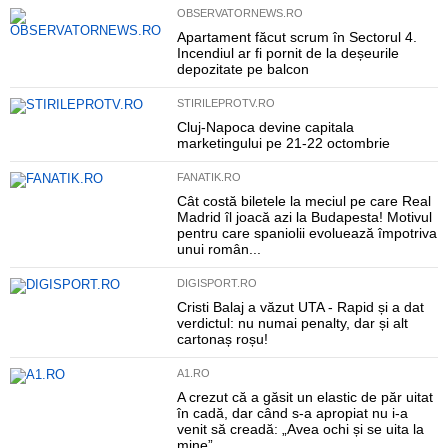
OBSERVATORNEWS.RO
Apartament făcut scrum în Sectorul 4.
Incendiul ar fi pornit de la deșeurile
depozitate pe balcon
STIRILEPROTV.RO
Cluj-Napoca devine capitala
marketingului pe 21-22 octombrie
FANATIK.RO
Cât costă biletele la meciul pe care Real
Madrid îl joacă azi la Budapesta! Motivul
pentru care spaniolii evoluează împotriva
unui român...
DIGISPORT.RO
Cristi Balaj a văzut UTA - Rapid și a dat
verdictul: nu numai penalty, dar și alt
cartonaș roșu!
A1.RO
A crezut că a găsit un elastic de păr uitat
în cadă, dar când s-a apropiat nu i-a
venit să creadă: „Avea ochi și se uita la
mine”