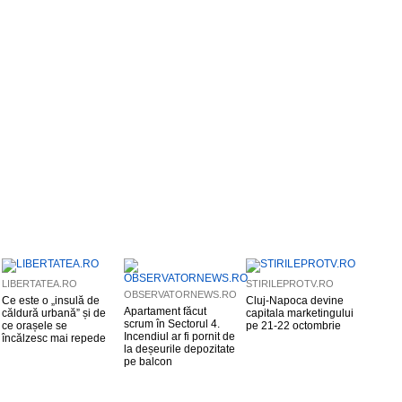
LIBERTATEA.RO
STIRILEPROTV.RO
OBSERVATORNEWS.RO
Ce este o „insulă de
Cluj-Napoca devine
Apartament făcut
căldură urbană” și de
capitala marketingului
scrum în Sectorul 4.
ce orașele se
pe 21-22 octombrie
Incendiul ar fi pornit de
încălzesc mai repede
la deșeurile depozitate
pe balcon