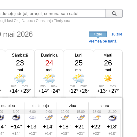
ești
Iași
Cluj-Napoca
Constanța
Timișoara
0 mai 2026
7 zile
10 zile
Vremea pe hartă
Sâmbătă
Duminică
Luni
Marți
23
24
25
26
mai
mai
mai
mai
min.
max.
min.
max.
min.
max.
min.
max.
°
+14°
+23°
+14°
+24°
+12°
+26°
+13°
+27°
noaptea
dimineața
ziua
seara
00
3:00
6:00
9:00
12:00
15:00
18:00
21:00
4°
+14°
+13°
+14°
+18°
+21°
+22°
+18°
4°
+14°
+13°
+14°
+18°
+21°
+22°
+18°