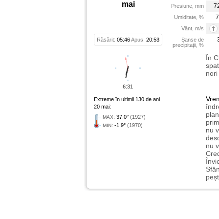
mai
7
Presiune, mm
7
Umiditate, %
Vânt, m/s
Răsărit:
05:46
Apus:
20:53
Șanse de
precipitații, %
În C
spat
nori
6:31
Vre
Extreme în ultimii 130 de ani
îndr
20 mai:
plan
:
37.0°
(1927)
MAX
prim
:
-1.9°
(1970)
MIN
nu v
desc
nu v
Cred
Învi
Sfân
peșt