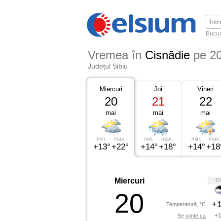
Bucur
Vremea în
Cisnădie
pe 2
Județul Sibiu
Miercuri
Joi
Vineri
20
21
22
mai
mai
mai
min.
max.
min.
max.
min.
max.
+13°
+22°
+14°
+18°
+14°
+18
Miercuri
0:
20
+1
Temperatură, °C
+1
Se simte ca