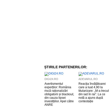
ȘTIRILE PARTENERILOR:
DIGI24.RO
ADEVARUL.RO
Avertismentul
Reacția învățătoarei
experților: România
care a luat 4,90 la
riscă raționalizări
titularizare: „M-a trecut
obligatorii și blackout,
din iad în rai”. La ce
din cauza lipsei
notă a ajuns după
investițiilor. Apel către
contestație
ANRE