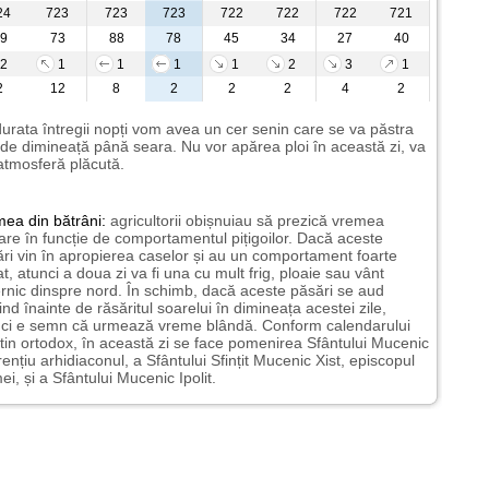
24
723
723
723
722
722
722
721
9
73
88
78
45
34
27
40
2
1
1
1
1
2
3
1
2
12
8
2
2
2
4
2
urata întregii nopți vom avea un cer senin care se va păstra
de dimineață până seara. Nu vor apărea ploi în această zi, va
 atmosferă plăcută.
mea
din bătrâni:
agricultorii obișnuiau să prezică vremea
oare în funcție de comportamentul pițigoilor. Dacă aceste
ri vin în apropierea caselor și au un comportament foarte
at, atunci a doua zi va fi una cu mult frig, ploaie sau vânt
rnic dinspre nord. În schimb, dacă aceste păsări se aud
pind înainte de răsăritul soarelui în dimineața acestei zile,
nci e semn că urmează vreme blândă. Conform calendarului
tin ortodox, în această zi se face pomenirea Sfântului Mucenic
ențiu arhidiaconul, a Sfântului Sfințit Mucenic Xist, episcopul
i, și a Sfântului Mucenic Ipolit.