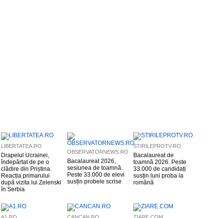
LIBERTATEA.RO
STIRILEPROTV.RO
OBSERVATORNEWS.RO
Drapelul Ucrainei,
Bacalaureat de
Bacalaureat 2026,
îndepărtat de pe o
toamnă 2026. Peste
sesiunea de toamnă.
clădire din Priștina.
33.000 de candidați
Peste 33.000 de elevi
Reacția primarului
susțin luni proba la
susțin probele scrise
după vizita lui Zelenski
română
în Serbia
A1.RO
CANCAN.RO
ZIARE.COM