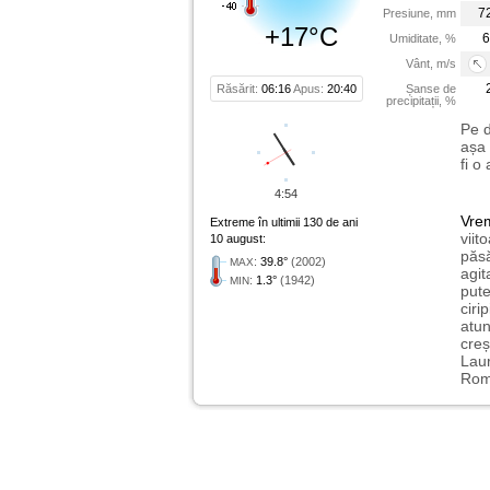
7
Presiune, mm
+17°C
6
Umiditate, %
Vânt, m/s
Răsărit:
06:16
Apus:
20:40
Șanse de
precipitații, %
Pe d
așa 
fi o
4:54
Vre
Extreme în ultimii 130 de ani
viit
10 august:
păsă
:
39.8°
(2002)
MAX
agit
:
1.3°
(1942)
MIN
pute
ciri
atu
creș
Laur
Rome