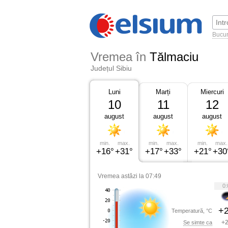
Bucur
Vremea în
Tălmaciu
Județul Sibiu
Luni
Marți
Miercuri
10
11
12
august
august
august
min.
max.
min.
max.
min.
max.
+16°
+31°
+17°
+33°
+21°
+30
Vremea astăzi la 07:49
0:
+2
Temperatură, °C
+2
Se simte ca