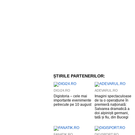
ȘTIRILE PARTENERILOR:
DIGI24.RO
ADEVARUL.RO
Digistoria – cele mai
Imagini spectaculoase
importante evenimente
de la o operațiune în
petrecute pe 10 august
premieră națională:
Salvarea dramatică a
doi alpiniști germani,
tată și fiu, din Bucegi
FANATIK.RO
DIGISPORT.RO