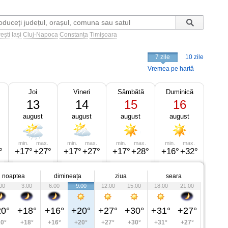
ești
Iași
Cluj-Napoca
Constanța
Timișoara
7 zile
10 zile
Vremea pe hartă
Joi
Vineri
Sâmbătă
Duminică
13
14
15
16
august
august
august
august
min.
max.
min.
max.
min.
max.
min.
max.
°
+17°
+27°
+17°
+27°
+17°
+28°
+16°
+32°
noaptea
dimineața
ziua
seara
00
3:00
6:00
9:00
12:00
15:00
18:00
21:00
0°
+18°
+16°
+20°
+27°
+30°
+31°
+27°
0°
+18°
+16°
+20°
+27°
+30°
+31°
+27°