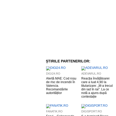
ȘTIRILE PARTENERILOR:
DIGI24.RO
ADEVARUL.RO
Alertă MAE: Cod roșu
Reacția învățătoarei
de risc de incendii în
care a luat 4,90 la
Valencia.
titularizare: „M-a trecut
Recomandările
din iad în rai”. La ce
autorităților
notă a ajuns după
contestație
FANATIK.RO
DIGISPORT.RO