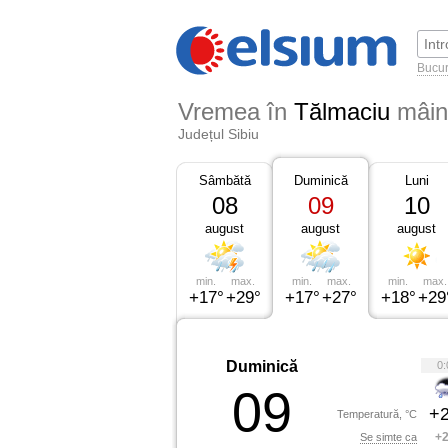
Bucur
Vremea în
Tălmaciu
mâi
Județul Sibiu
Sâmbătă
Duminică
Luni
08
09
10
august
august
august
min.
max.
min.
max.
min.
max.
+17°
+29°
+17°
+27°
+18°
+29
Duminică
0:
09
+2
Temperatură, °C
+2
Se simte ca