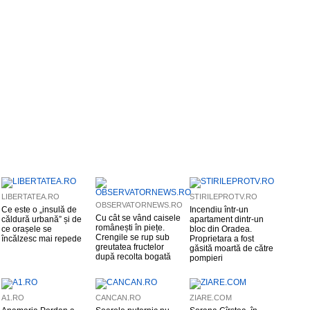
LIBERTATEA.RO
STIRILEPROTV.RO
OBSERVATORNEWS.RO
Ce este o „insulă de
Incendiu într-un
Cu cât se vând caisele
căldură urbană” și de
apartament dintr-un
românești în piețe.
ce orașele se
bloc din Oradea.
Crengile se rup sub
încălzesc mai repede
Proprietara a fost
greutatea fructelor
găsită moartă de către
după recolta bogată
pompieri
A1.RO
CANCAN.RO
ZIARE.COM