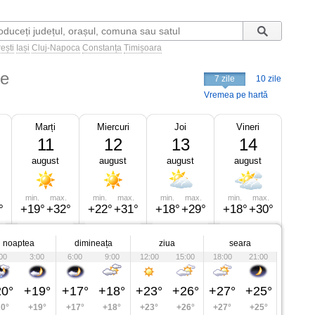
ești
Iași
Cluj-Napoca
Constanța
Timișoara
ne
7 zile
10 zile
Vremea pe hartă
Marți
Miercuri
Joi
Vineri
11
12
13
14
august
august
august
august
min.
max.
min.
max.
min.
max.
min.
max.
°
+19°
+32°
+22°
+31°
+18°
+29°
+18°
+30°
noaptea
dimineața
ziua
seara
00
3:00
6:00
9:00
12:00
15:00
18:00
21:00
0°
+19°
+17°
+18°
+23°
+26°
+27°
+25°
0°
+19°
+17°
+18°
+23°
+26°
+27°
+25°