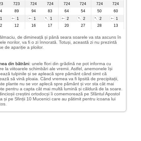
23
723
724
724
724
724
724
724
4
89
94
83
64
54
50
60
1
1
1
1
2
2
2
1
2
12
16
17
20
27
28
13
ălmaciu, de dimineață și până seara soarele va sta ascuns în
ele norilor, va fi o zi înnorată. Totuși, această zi nu prezintă
e de apariție a ploilor.
mea
din bătrâni:
unele flori din grădină ne pot informa cu
ire la viitoarele schimbări ale vremii. Astfel, anemonele își
ează tulpinile și se apleacă spre pământ când simt că
ază să vină ploaia. Când vremea va fi lipsită de precipitații,
te plante nu se vor aplecă spre pământ și vor sta cât mai
te pentru a capta cât mai multă lumină și căldură de la soare.
incioșii creștini ortodocși îi comemorează pe Sfântul Apostol
a și pe Sfinții 10 Mucenici care au pătimit pentru icoana lui
tos.