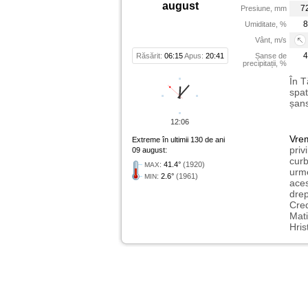
august
7
Presiune, mm
8
Umiditate, %
Vânt, m/s
4
Răsărit:
06:15
Apus:
20:41
Șanse de
precipitații, %
În T
spat
șans
12:06
Vre
Extreme în ultimii 130 de ani
priv
09 august:
curb
:
41.4°
(1920)
MAX
urme
:
2.6°
(1961)
MIN
aces
drep
Cred
Mati
Hris