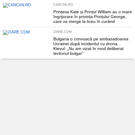
CANCAN.RO
Prințesa Kate și Prințul William au o mare
îngrijorare în privința Prințului George,
care va merge la liceu în curând
ZIARE.COM
Bulgaria o convoacă pe ambasadoarea
Ucrainei după incidentul cu drona.
Kievul: „Nu am vizat în mod deliberat
teritoriul bulgar”