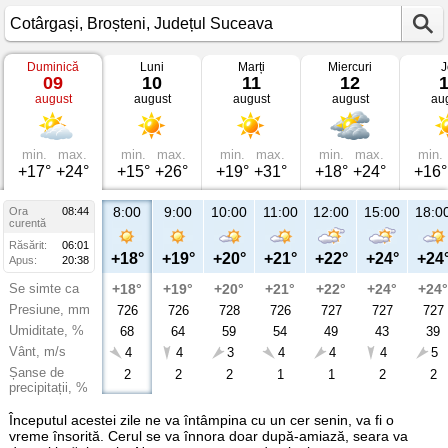
Duminică
Luni
Marți
Miercuri
J
Vremea
09
10
11
12
în
august
august
august
august
au
Cotârgași
Broșteni,
Județul
Suceava
min.
max.
min.
max.
min.
max.
min.
max.
min.
+17°
+24°
+15°
+26°
+19°
+31°
+18°
+24°
+16°
8:00
9:00
10:00
11:00
12:00
15:00
18:0
Ora
08:44
curentă
Răsărit:
06:01
+18°
+19°
+20°
+21°
+22°
+24°
+24
Apus:
20:38
Se simte ca
+18°
+19°
+20°
+21°
+22°
+24°
+24°
Presiune, mm
726
726
728
726
727
727
727
Umiditate, %
68
64
59
54
49
43
39
Vânt, m/s
4
4
3
4
4
4
5
Șanse de
2
2
2
1
1
2
2
precipitații, %
Începutul acestei zile ne va întâmpina cu un cer senin, va fi o
vreme însorită. Cerul se va înnora doar după-amiază, seara va