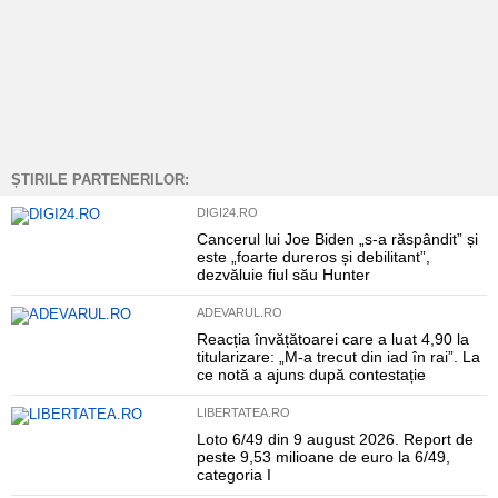
ȘTIRILE PARTENERILOR:
DIGI24.RO
Cancerul lui Joe Biden „s-a răspândit” și
este „foarte dureros și debilitant”,
dezvăluie fiul său Hunter
ADEVARUL.RO
Reacția învățătoarei care a luat 4,90 la
titularizare: „M-a trecut din iad în rai”. La
ce notă a ajuns după contestație
LIBERTATEA.RO
Loto 6/49 din 9 august 2026. Report de
peste 9,53 milioane de euro la 6/49,
categoria I