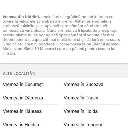
Vremea
din bătrâni:
unele flori din grădină ne pot informa cu
privire la viitoarele schimbări ale vremii. Astfel, anemonele își
curbează tulpinile și se apleacă spre pământ când simt că
urmează să vină ploaia. Când vremea va fi lipsită de precipitații,
aceste plante nu se vor aplecă spre pământ și vor sta cât mai
drepte pentru a capta cât mai multă lumină și căldură de la soare.
Credincioșii creștini ortodocși îi comemorează pe Sfântul Apostol
Matia și pe Sfinții 10 Mucenici care au pătimit pentru icoana lui
Hristos.
ALTE LOCALITĂȚI:
Vremea în București
Vremea în Suceava
Vremea în Dârmoxa
Vremea în Frasin
Vremea în Hăleasa
Vremea în Holda
Vremea în Holdița
Vremea în Lungeni