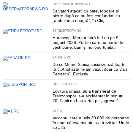
OBSERVATORNEWS.RO
Salvatori atacați cu bâte, topoare și
pietre după ce au fost confundați cu
„ambulanța neagră”, în Cluj
STIRILEPROTV.RO
Horoscop. Mercur intră în Leu pe 9
august 2026. Zodiile care au parte de
vești bune, bani și noi oportunități
FANATIK.RO
De ce Meme Stoica socializează foarte
rar: „Anul ăsta m-am văzut doar cu Dan
Petrescu”. Exclusiv
DIGISPORT.RO
Lovitură uriașă: abia transferat de
Trabzonspor, s-a accidentat în minutul
20! Fanii nu l-au iertat pe „agresor”
A1.RO
Vulcanul care a ucis 30.000 de persoane
în doar câteva minute s-a trezit iar. Unde
se află