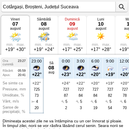
Vineri
Sâmbătă
Duminică
Luni
Ma
Vremea
07
08
09
10
în
august
august
august
august
au
Cotârgași
Broșteni,
Județul
Suceava
min.
max.
min.
max.
min.
max.
min.
max.
min.
+19°
+30°
+19°
+24°
+17°
+25°
+17°
+28°
+19°
23:00
0:00
3:00
6:00
9:00
12:0
Ora
23:27
Sâ
curentă
08
Răsărit:
05:59
aug
+22°
+23°
+22°
+20°
+19°
+20
Apus:
20:41
Se simte ca
+22°
+24°
+22°
+20°
+19°
+20°
Presiune, mm
725
727
727
727
727
727
Umiditate, %
73
87
84
84
82
78
Vânt, m/s
4
5
5
6
5
6
Șanse de
20
2
3
19
54
70
precipitații, %
Dimineața acestei zile ne va întâmpina cu un cer înnorat și ploaie.
În timpul zilei, norii se vor răsfira lăsând cerul senin. Seara norii se