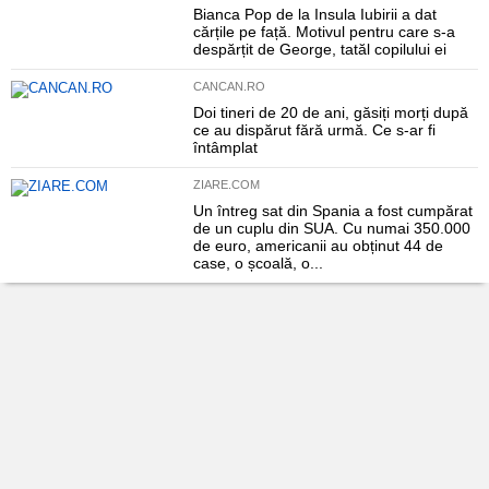
Bianca Pop de la Insula Iubirii a dat
cărțile pe față. Motivul pentru care s-a
despărțit de George, tatăl copilului ei
CANCAN.RO
Doi tineri de 20 de ani, găsiți morți după
ce au dispărut fără urmă. Ce s-ar fi
întâmplat
ZIARE.COM
Un întreg sat din Spania a fost cumpărat
de un cuplu din SUA. Cu numai 350.000
de euro, americanii au obținut 44 de
case, o școală, o...