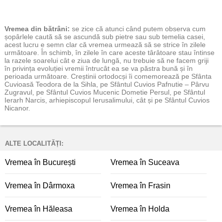
Vremea
din bătrâni:
se zice că atunci când putem observa cum
șopârlele caută să se ascundă sub pietre sau sub temelia casei,
acest lucru e semn clar că vremea urmează să se strice în zilele
următoare. În schimb, în zilele în care aceste târâtoare stau întinse
la razele soarelui cât e ziua de lungă, nu trebuie să ne facem griji
în privința evoluției vremii întrucât ea se va păstra bună și în
perioada următoare. Creștinii ortodocși îi comemorează pe Sfânta
Cuvioasă Teodora de la Sihla, pe Sfântul Cuvios Pafnutie – Pârvu
Zugravul, pe Sfântul Cuvios Mucenic Dometie Persul, pe Sfântul
Ierarh Narcis, arhiepiscopul Ierusalimului, cât și pe Sfântul Cuvios
Nicanor.
ALTE LOCALITĂȚI:
Vremea în București
Vremea în Suceava
Vremea în Dârmoxa
Vremea în Frasin
Vremea în Hăleasa
Vremea în Holda