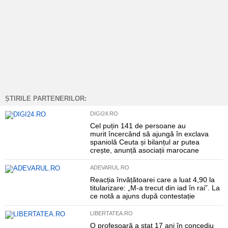
ȘTIRILE PARTENERILOR:
DIGI24.RO
Cel puțin 141 de persoane au
murit încercând să ajungă în exclava
spaniolă Ceuta și bilanțul ar putea
crește, anunță asociații marocane
ADEVARUL.RO
Reacția învățătoarei care a luat 4,90 la
titularizare: „M-a trecut din iad în rai”. La
ce notă a ajuns după contestație
LIBERTATEA.RO
O profesoară a stat 17 ani în concediu