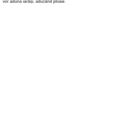
vor aduna iarăși, aducând ploaie.