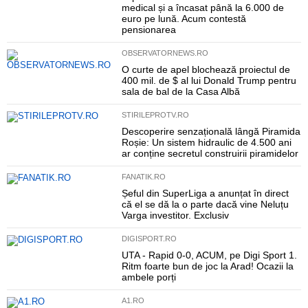
medical și a încasat până la 6.000 de
euro pe lună. Acum contestă
pensionarea
OBSERVATORNEWS.RO
O curte de apel blochează proiectul de
400 mil. de $ al lui Donald Trump pentru
sala de bal de la Casa Albă
STIRILEPROTV.RO
Descoperire senzațională lângă Piramida
Roșie: Un sistem hidraulic de 4.500 ani
ar conține secretul construirii piramidelor
FANATIK.RO
Șeful din SuperLiga a anunțat în direct
că el se dă la o parte dacă vine Neluțu
Varga investitor. Exclusiv
DIGISPORT.RO
UTA - Rapid 0-0, ACUM, pe Digi Sport 1.
Ritm foarte bun de joc la Arad! Ocazii la
ambele porți
A1.RO