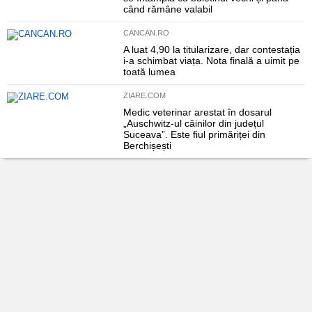
când rămâne valabil
CANCAN.RO
A luat 4,90 la titularizare, dar contestația
i-a schimbat viața. Nota finală a uimit pe
toată lumea
ZIARE.COM
Medic veterinar arestat în dosarul
„Auschwitz-ul câinilor din județul
Suceava”. Este fiul primăriței din
Berchișești