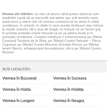
Vremea
din bătrâni:
se zice că atunci când putem observa cum
șopârlele caută să se ascundă sub pietre sau sub temelia casei,
acest lucru e semn clar că vremea urmează să se strice în zilele
următoare. În schimb, în zilele în care aceste târâtoare stau întinse
la razele soarelui cât e ziua de lungă, nu trebuie să ne facem griji
în privința evoluției vremii întrucât ea se va păstra bună și în
perioada următoare. Creștinii ortodocși îi comemorează pe Sfânta
Cuvioasă Teodora de la Sihla, pe Sfântul Cuvios Pafnutie – Pârvu
Zugravul, pe Sfântul Cuvios Mucenic Dometie Persul, pe Sfântul
Ierarh Narcis, arhiepiscopul Ierusalimului, cât și pe Sfântul Cuvios
Nicanor.
ALTE LOCALITĂȚI:
Vremea în București
Vremea în Suceava
Vremea în Holda
Vremea în Holdița
Vremea în Lungeni
Vremea în Neagra