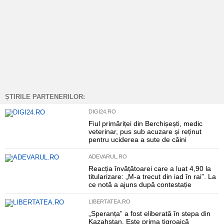
ȘTIRILE PARTENERILOR:
DIGI24.RO
Fiul primăriței din Berchișești, medic
veterinar, pus sub acuzare și reținut
pentru uciderea a sute de câini
ADEVARUL.RO
Reacția învățătoarei care a luat 4,90 la
titularizare: „M-a trecut din iad în rai”. La
ce notă a ajuns după contestație
LIBERTATEA.RO
„Speranța” a fost eliberată în stepa din
Kazahstan. Este prima tigroaică