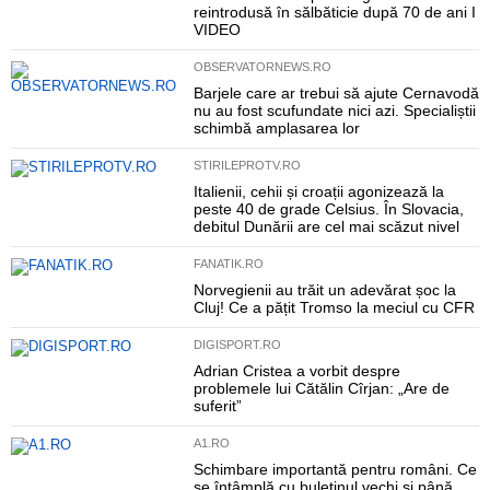
reintrodusă în sălbăticie după 70 de ani I
VIDEO
OBSERVATORNEWS.RO
Barjele care ar trebui să ajute Cernavodă
nu au fost scufundate nici azi. Specialiștii
schimbă amplasarea lor
STIRILEPROTV.RO
Italienii, cehii și croații agonizează la
peste 40 de grade Celsius. În Slovacia,
debitul Dunării are cel mai scăzut nivel
FANATIK.RO
Norvegienii au trăit un adevărat șoc la
Cluj! Ce a pățit Tromso la meciul cu CFR
DIGISPORT.RO
Adrian Cristea a vorbit despre
problemele lui Cătălin Cîrjan: „Are de
suferit”
A1.RO
Schimbare importantă pentru români. Ce
se întâmplă cu buletinul vechi și până