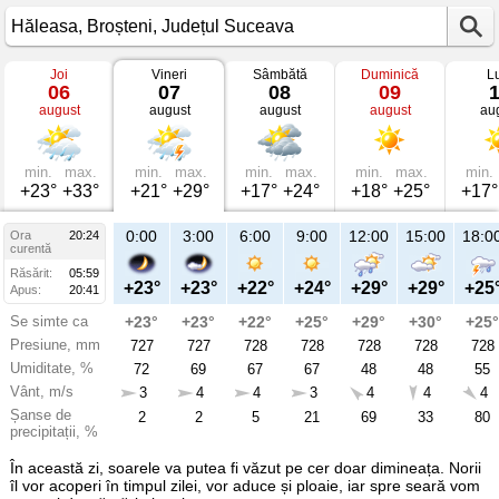
Joi
Vineri
Sâmbătă
Duminică
L
Vremea
06
07
08
09
în
august
august
august
august
au
Hăleasa
mâine
Broșteni,
Județul
Suceava
min.
max.
min.
max.
min.
max.
min.
max.
min.
+23°
+33°
+21°
+29°
+17°
+24°
+18°
+25°
+17°
23:00
0:00
3:00
6:00
9:00
12:00
15:00
18:0
Ora
20:24
Vi
curentă
07
Răsărit:
05:59
aug
+25°
+23°
+23°
+22°
+24°
+29°
+29°
+25
Apus:
20:41
Se simte ca
+25°
+23°
+23°
+22°
+25°
+29°
+30°
+25°
Presiune, mm
726
727
727
728
728
728
728
728
Umiditate, %
53
72
69
67
67
48
48
55
Vânt, m/s
3
3
4
4
3
4
4
4
Șanse de
3
2
2
5
21
69
33
80
precipitații, %
În această zi, soarele va putea fi văzut pe cer doar dimineața. Norii
îl vor acoperi în timpul zilei, vor aduce și ploaie, iar spre seară vom