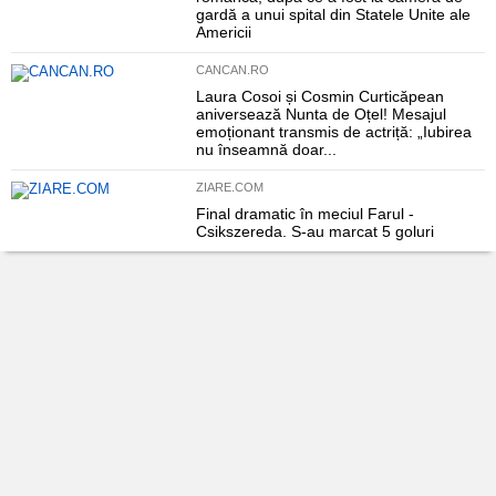
gardă a unui spital din Statele Unite ale
Americii
CANCAN.RO
Laura Cosoi și Cosmin Curticăpean
aniversează Nunta de Oțel! Mesajul
emoționant transmis de actriță: „Iubirea
nu înseamnă doar...
ZIARE.COM
Final dramatic în meciul Farul -
Csikszereda. S-au marcat 5 goluri