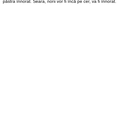
păstra înnorat. Seara, norii vor fi încă pe cer, va fi înnorat.