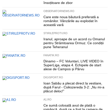
însoțitoare de zbor
OBSERVATORNEWS.RO
Care este noua băutură preferată a
românilor. Vânzările au explodat în
această vară
STIRILEPROTV.RO
Iranul, aproape de un acord cu Omanul
pentru Strâmtoarea Ormuz. Ce condiții
pune Teheranul
FANATIK.RO
Dinamo – FC Voluntari, LIVE VIDEO în
SuperLiga, etapa 4. Echipele de start
alese de Campos și Pârvu
DIGISPORT.RO
Ioan Sabău a plecat direct la vestiare,
după Farul - Csikszereda 3-2: „Nu mi-a
plăcut deloc!”
A1.RO
Ce sumă colosală avut de plată o
româncă, după ce a fost la camera de