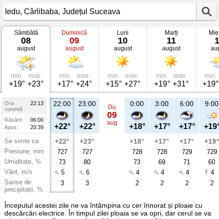
Sâmbătă
Duminică
Luni
Marți
Mie
Vremea
08
09
10
11
în
august
august
august
august
au
Iedu
Cârlibaba,
Județul
Suceava
min.
max.
min.
max.
min.
max.
min.
max.
min.
+19°
+23°
+17°
+24°
+15°
+27°
+19°
+31°
+19°
22:00
23:00
0:00
3:00
6:00
9:00
Ora
22:13
Du
curentă
09
Răsărit:
06:00
aug
+22°
+22°
+18°
+17°
+17°
+19
Apus:
20:39
Se simte ca
+22°
+23°
+18°
+17°
+17°
+19°
Presiune, mm
727
727
728
728
729
729
Umiditate, %
73
80
73
69
71
60
Vânt, m/s
5
6
4
4
4
4
Șanse de
3
3
2
2
2
2
precipitații, %
Începutul acestei zile ne va întâmpina cu cer înnorat și ploaie cu
descărcări electrice. În timpul zilei ploaia se va opri, dar cerul se va