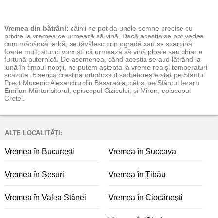
Vremea
din bătrâni:
câinii ne pot da unele semne precise cu
privire la vremea ce urmează să vină. Dacă aceștia se pot vedea
cum mănâncă iarbă, se tăvălesc prin ogradă sau se scarpină
foarte mult, atunci vom ști că urmează să vină ploaie sau chiar o
furtună puternică. De asemenea, când aceștia se aud lătrând la
lună în timpul nopții, ne putem aștepta la vreme rea și temperaturi
scăzute. Biserica creștină ortodoxă îl sărbătorește atât pe Sfântul
Preot Mucenic Alexandru din Basarabia, cât și pe Sfântul Ierarh
Emilian Mărturisitorul, episcopul Cizicului, și Miron, episcopul
Cretei.
ALTE LOCALITĂȚI:
Vremea în București
Vremea în Suceava
Vremea în Șesuri
Vremea în Țibău
Vremea în Valea Stânei
Vremea în Ciocănești