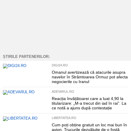
ȘTIRILE PARTENERILOR:
DIGI24.RO
Omanul avertizează că atacurile asupra
navelor în Strâmtoarea Ormuz pot afecta
negocierile cu Iranul
ADEVARUL.RO
Reacția învățătoarei care a luat 4,90 la
titularizare: „M-a trecut din iad în rai”. La
ce notă a ajuns după contestație
LIBERTATEA.RO
Cum poți obține gratuit un loc mai bun în
avion. Trucurile dezvăluite de o fostă