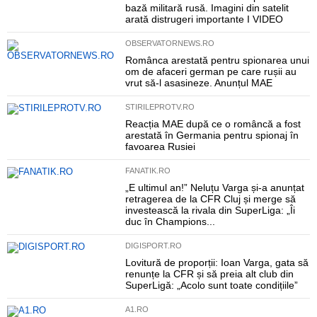
bază militară rusă. Imagini din satelit
arată distrugeri importante I VIDEO
OBSERVATORNEWS.RO
Românca arestată pentru spionarea unui
om de afaceri german pe care rușii au
vrut să-l asasineze. Anunțul MAE
STIRILEPROTV.RO
Reacția MAE după ce o româncă a fost
arestată în Germania pentru spionaj în
favoarea Rusiei
FANATIK.RO
„E ultimul an!” Neluțu Varga și-a anunțat
retragerea de la CFR Cluj și merge să
investească la rivala din SuperLiga: „Îi
duc în Champions...
DIGISPORT.RO
Lovitură de proporții: Ioan Varga, gata să
renunțe la CFR și să preia alt club din
SuperLigă: „Acolo sunt toate condițiile”
A1.RO