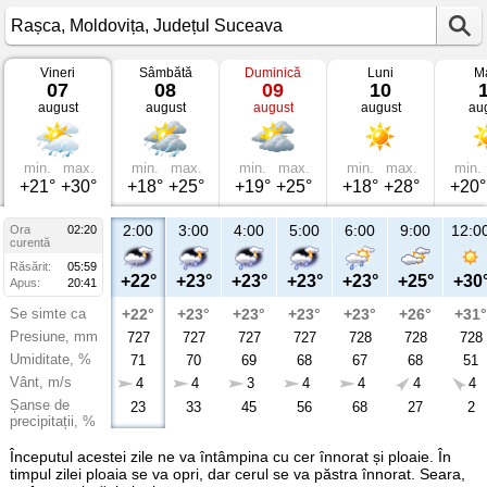
Vineri
Sâmbătă
Duminică
Luni
Ma
Vremea
07
08
09
10
în
august
august
august
august
au
Rașca
Moldovița,
Județul
Suceava
min.
max.
min.
max.
min.
max.
min.
max.
min.
+21°
+30°
+18°
+25°
+19°
+25°
+18°
+28°
+20°
2:00
3:00
4:00
5:00
6:00
9:00
12:0
Ora
02:20
curentă
Răsărit:
05:59
+22°
+23°
+23°
+23°
+23°
+25°
+30
Apus:
20:41
Se simte ca
+22°
+23°
+23°
+23°
+23°
+26°
+31°
Presiune, mm
727
727
727
727
728
728
728
Umiditate, %
71
70
69
68
67
68
51
Vânt, m/s
4
4
3
4
4
4
4
Șanse de
23
33
45
56
68
27
2
precipitații, %
Începutul acestei zile ne va întâmpina cu cer înnorat și ploaie. În
timpul zilei ploaia se va opri, dar cerul se va păstra înnorat. Seara,