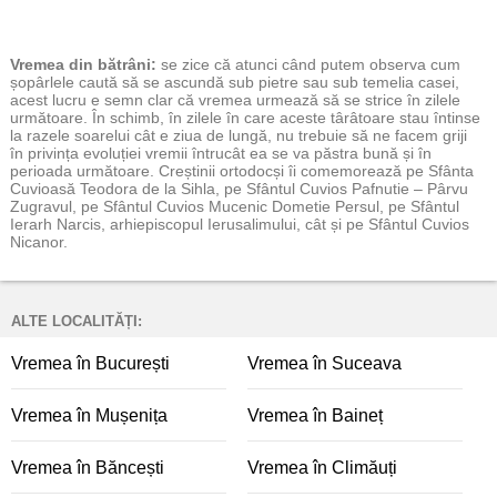
Vremea
din bătrâni:
se zice că atunci când putem observa cum
șopârlele caută să se ascundă sub pietre sau sub temelia casei,
acest lucru e semn clar că vremea urmează să se strice în zilele
următoare. În schimb, în zilele în care aceste târâtoare stau întinse
la razele soarelui cât e ziua de lungă, nu trebuie să ne facem griji
în privința evoluției vremii întrucât ea se va păstra bună și în
perioada următoare. Creștinii ortodocși îi comemorează pe Sfânta
Cuvioasă Teodora de la Sihla, pe Sfântul Cuvios Pafnutie – Pârvu
Zugravul, pe Sfântul Cuvios Mucenic Dometie Persul, pe Sfântul
Ierarh Narcis, arhiepiscopul Ierusalimului, cât și pe Sfântul Cuvios
Nicanor.
ALTE LOCALITĂȚI:
Vremea în București
Vremea în Suceava
Vremea în Mușenița
Vremea în Baineț
Vremea în Băncești
Vremea în Climăuți