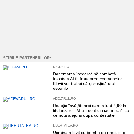
ȘTIRILE PARTENERILOR:
DIGI24.RO
Danemarca încearcă să combată
folosirea AI în fraudarea examenelor.
Elevii vor trebui să-și susțină oral
eseurile
ADEVARUL.RO
Reacția învățătoarei care a luat 4,90 la
titularizare: „M-a trecut din iad în rai”. La
ce notă a ajuns după contestație
LIBERTATEA.RO
Ucraina a lovit cu bombe de precizie o