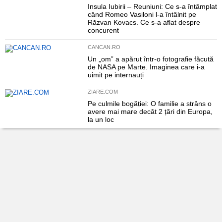
Insula Iubirii – Reuniuni: Ce s-a întâmplat
când Romeo Vasiloni l-a întâlnit pe
Răzvan Kovacs. Ce s-a aflat despre
concurent
CANCAN.RO
Un „om” a apărut într-o fotografie făcută
de NASA pe Marte. Imaginea care i-a
uimit pe internauți
ZIARE.COM
Pe culmile bogăției: O familie a strâns o
avere mai mare decât 2 țări din Europa,
la un loc