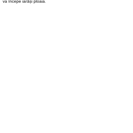
va începe iarăși ploaia.