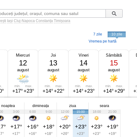
ești
Iași
Cluj-Napoca
Constanța
Timișoara
7 zile
10 zile
Vremea pe hartă
Miercuri
Joi
Vineri
Sâmbătă
12
13
14
15
august
august
august
august
x.
min.
max.
min.
max.
min.
max.
min.
max.
m
0°
+17°
+23°
+14°
+22°
+14°
+23°
+14°
+29°
+
noaptea
dimineața
ziua
seara
00
3:00
6:00
9:00
12:00
15:00
18:00
21:00
7°
+17°
+16°
+18°
+20°
+23°
+23°
+19°
7°
+17°
+16°
+18°
+20°
+23°
+23°
+19°