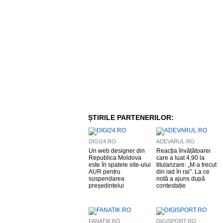
ȘTIRILE PARTENERILOR:
DIGI24.RO
ADEVARUL.RO
Un web designer din
Reacția învățătoarei
Republica Moldova
care a luat 4,90 la
este în spatele site-ului
titularizare: „M-a trecut
AUR pentru
din iad în rai”. La ce
suspendarea
notă a ajuns după
președintelui
contestație
FANATIK.RO
DIGISPORT.RO