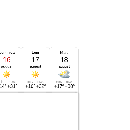
Duminică
Luni
Marți
16
17
18
august
august
august
in.
max.
min.
max.
min.
max.
14°
+31°
+16°
+32°
+17°
+30°