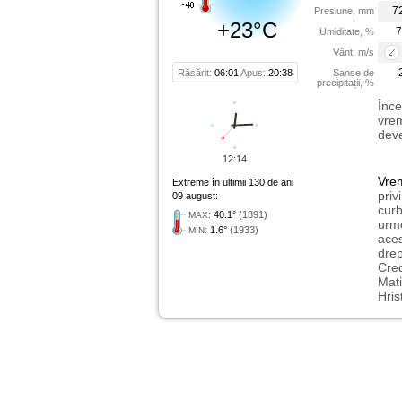
7
Presiune, mm
+23°C
7
Umiditate, %
Vânt, m/s
Răsărit:
06:01
Apus:
20:38
Șanse de
precipitații, %
Înce
vrem
deve
12:14
Vre
Extreme în ultimii 130 de ani
priv
09 august:
curb
:
40.1°
(1891)
MAX
urme
:
1.6°
(1933)
MIN
aces
drep
Cred
Mati
Hris