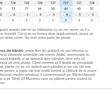
28
726
726
726
727
727
727
728
5
73
77
64
50
44
40
57
3
4
4
4
4
4
5
3
2
2
2
2
1
2
2
2
putul acestei zile ne va întâmpina cu un cer senin, va fi o
e însorită. Cerul se va înnora doar după-amiază, seara va
ni iarăși senin. Nu vom avea parte de ploaie.
mea
din bătrâni:
unele flori din grădină ne pot informa cu
ire la viitoarele schimbări ale vremii. Astfel, anemonele își
ează tulpinile și se apleacă spre pământ când simt că
ază să vină ploaia. Când vremea va fi lipsită de precipitații,
te plante nu se vor aplecă spre pământ și vor sta cât mai
te pentru a capta cât mai multă lumină și căldură de la soare.
incioșii creștini ortodocși îi comemorează pe Sfântul Apostol
a și pe Sfinții 10 Mucenici care au pătimit pentru icoana lui
tos.