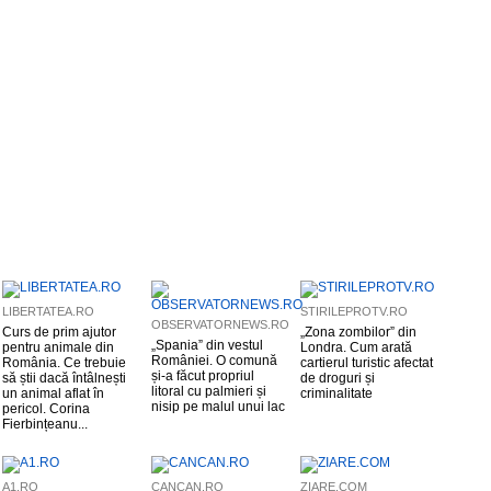
LIBERTATEA.RO
STIRILEPROTV.RO
OBSERVATORNEWS.RO
Curs de prim ajutor
„Zona zombilor” din
„Spania” din vestul
pentru animale din
Londra. Cum arată
României. O comună
România. Ce trebuie
cartierul turistic afectat
și-a făcut propriul
să știi dacă întâlnești
de droguri și
litoral cu palmieri și
un animal aflat în
criminalitate
nisip pe malul unui lac
pericol. Corina
Fierbințeanu...
A1.RO
CANCAN.RO
ZIARE.COM