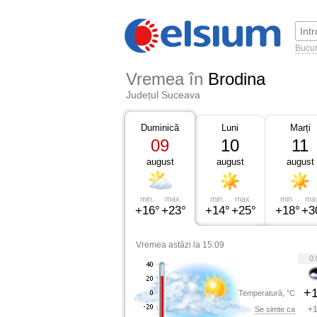
Bucur
Vremea în
Brodina
Județul Suceava
Duminică
Luni
Marți
09
10
11
august
august
august
min.
max.
min.
max.
min.
ma
+16°
+23°
+14°
+25°
+18°
+3
Vremea astăzi la 15:09
0:
+1
Temperatură, °C
+1
Se simte ca