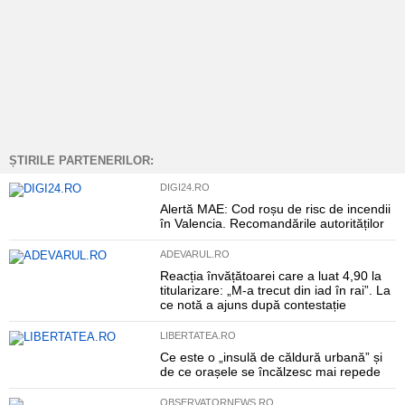
ȘTIRILE PARTENERILOR:
DIGI24.RO
Alertă MAE: Cod roșu de risc de incendii
în Valencia. Recomandările autorităților
ADEVARUL.RO
Reacția învățătoarei care a luat 4,90 la
titularizare: „M-a trecut din iad în rai”. La
ce notă a ajuns după contestație
LIBERTATEA.RO
Ce este o „insulă de căldură urbană” și
de ce orașele se încălzesc mai repede
OBSERVATORNEWS.RO