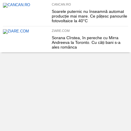
CANCAN.RO
Soarele puternic nu înseamnă automat
producție mai mare. Ce pățesc panourile
fotovoltaice la 40°C
ZIARE.COM
Sorana Cîrstea, în pereche cu Mirra
Andreeva la Toronto. Cu câți bani s-a
ales românca