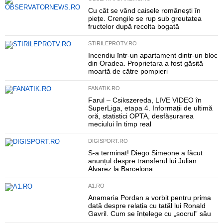
Cu cât se vând caisele românești în
piețe. Crengile se rup sub greutatea
fructelor după recolta bogată
STIRILEPROTV.RO
Incendiu într-un apartament dintr-un bloc
din Oradea. Proprietara a fost găsită
moartă de către pompieri
FANATIK.RO
Farul – Csikszereda, LIVE VIDEO în
SuperLiga, etapa 4. Informații de ultimă
oră, statistici OPTA, desfășurarea
meciului în timp real
DIGISPORT.RO
S-a terminat! Diego Simeone a făcut
anunțul despre transferul lui Julian
Alvarez la Barcelona
A1.RO
Anamaria Pordan a vorbit pentru prima
dată despre relația cu tatăl lui Ronald
Gavril. Cum se înțelege cu „socrul” său