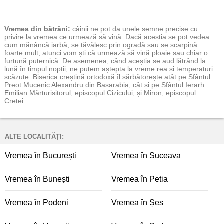
Vremea
din bătrâni:
câinii ne pot da unele semne precise cu
privire la vremea ce urmează să vină. Dacă aceștia se pot vedea
cum mănâncă iarbă, se tăvălesc prin ogradă sau se scarpină
foarte mult, atunci vom ști că urmează să vină ploaie sau chiar o
furtună puternică. De asemenea, când aceștia se aud lătrând la
lună în timpul nopții, ne putem aștepta la vreme rea și temperaturi
scăzute. Biserica creștină ortodoxă îl sărbătorește atât pe Sfântul
Preot Mucenic Alexandru din Basarabia, cât și pe Sfântul Ierarh
Emilian Mărturisitorul, episcopul Cizicului, și Miron, episcopul
Cretei.
ALTE LOCALITĂȚI:
Vremea în București
Vremea în Suceava
Vremea în Bunești
Vremea în Petia
Vremea în Podeni
Vremea în Șes