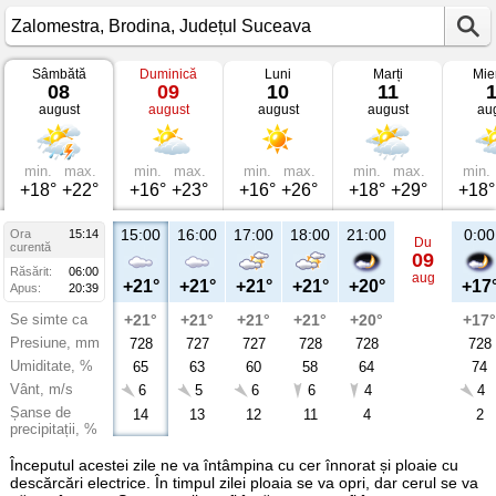
Sâmbătă
Duminică
Luni
Marți
Mie
Vremea
08
09
10
11
în
august
august
august
august
au
Zalomestra
Brodina,
Județul
Suceava
min.
max.
min.
max.
min.
max.
min.
max.
min.
+18°
+22°
+16°
+23°
+16°
+26°
+18°
+29°
+18°
15:00
16:00
17:00
18:00
21:00
0:00
Ora
15:14
Du
curentă
09
Răsărit:
06:00
aug
+21°
+21°
+21°
+21°
+20°
+17
Apus:
20:39
Se simte ca
+21°
+21°
+21°
+21°
+20°
+17°
Presiune, mm
728
727
727
728
728
728
Umiditate, %
65
63
60
58
64
74
Vânt, m/s
6
5
6
6
4
4
Șanse de
14
13
12
11
4
2
precipitații, %
Începutul acestei zile ne va întâmpina cu cer înnorat și ploaie cu
descărcări electrice. În timpul zilei ploaia se va opri, dar cerul se va