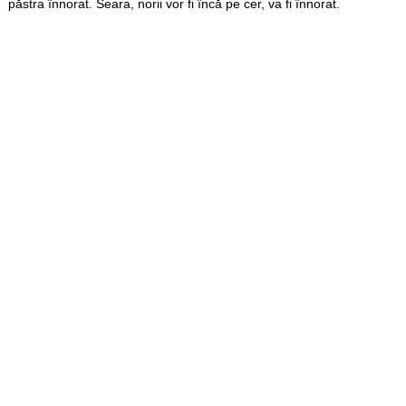
păstra înnorat. Seara, norii vor fi încă pe cer, va fi înnorat.