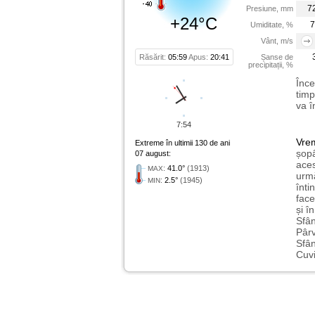
7
Presiune, mm
+24°C
7
Umiditate, %
Vânt, m/s
Răsărit:
05:59
Apus:
20:41
Șanse de
precipitații, %
Înce
timp
va î
7:54
Vre
Extreme în ultimii 130 de ani
șopâ
07 august:
aces
:
41.0°
(1913)
MAX
urmă
:
2.5°
(1945)
MIN
înti
face
și î
Sfân
Pârv
Sfân
Cuvi