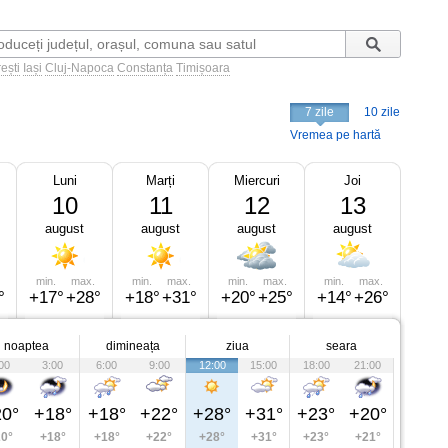
ești
Iași
Cluj-Napoca
Constanța
Timișoara
7 zile
10 zile
Vremea pe hartă
Luni
Marți
Miercuri
Joi
10
11
12
13
august
august
august
august
min.
max.
min.
max.
min.
max.
min.
max.
°
+17°
+28°
+18°
+31°
+20°
+25°
+14°
+26°
noaptea
dimineața
ziua
seara
00
3:00
6:00
9:00
12:00
15:00
18:00
21:00
0°
+18°
+18°
+22°
+28°
+31°
+23°
+20°
0°
+18°
+18°
+22°
+28°
+31°
+23°
+21°