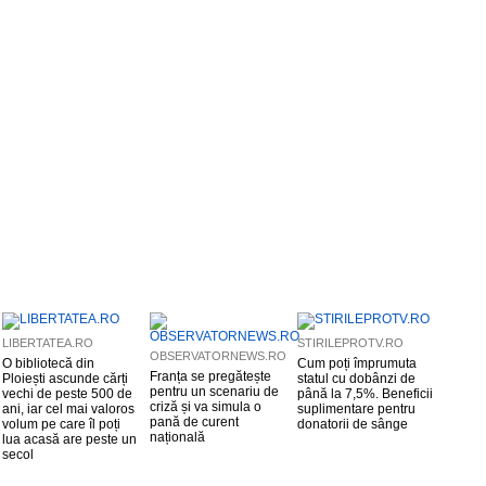
LIBERTATEA.RO
STIRILEPROTV.RO
OBSERVATORNEWS.RO
O bibliotecă din
Cum poți împrumuta
Franța se pregătește
Ploiești ascunde cărți
statul cu dobânzi de
pentru un scenariu de
vechi de peste 500 de
până la 7,5%. Beneficii
criză și va simula o
ani, iar cel mai valoros
suplimentare pentru
pană de curent
volum pe care îl poți
donatorii de sânge
națională
lua acasă are peste un
secol