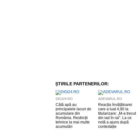
ȘTIRILE PARTENERILOR:
DIGI24.RO
ADEVARUL.RO
Câtă apă au
Reacția învățătoarei
principalele lacuri de
care a luat 4,90 la
acumulare din
titularizare: „M-a trecut
România. Restricții
din iad în rai”. La ce
tehnice la mai multe
notă a ajuns după
acumulări
contestație