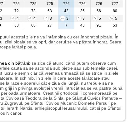
27
725
725
725
726
726
726
727
2
72
73
63
42
36
66
80
3
4
4
3
3
3
5
5
3
33
68
27
7
43
91
53
putul acestei zile ne va întâmpina cu cer înnorat și ploaie. În
ul zilei ploaia se va opri, dar cerul se va păstra înnorat. Seara,
ncepe iarăși ploaia.
mea
din bătrâni:
se zice că atunci când putem observa cum
rlele caută să se ascundă sub pietre sau sub temelia casei,
t lucru e semn clar că vremea urmează să se strice în zilele
toare. În schimb, în zilele în care aceste târâtoare stau
nse la razele soarelui cât e ziua de lungă, nu trebuie să ne
m griji în privința evoluției vremii întrucât ea se va păstra bună
n perioada următoare. Creștinii ortodocși îi comemorează pe
ta Cuvioasă Teodora de la Sihla, pe Sfântul Cuvios Pafnutie –
u Zugravul, pe Sfântul Cuvios Mucenic Dometie Persul, pe
tul Ierarh Narcis, arhiepiscopul Ierusalimului, cât și pe Sfântul
os Nicanor.