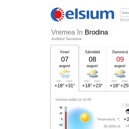
Bucur
Vremea în
Brodina
Județul Suceava
Vineri
Sâmbătă
Duminică
07
08
09
august
august
august
min.
max.
min.
max.
min.
max.
+18°
+31°
+18°
+23°
+18°
+25
Vremea astăzi la 10:49
0:
+2
Temperatură, °C
+2
Se simte ca