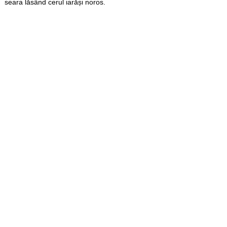
seara lăsând cerul iarăși noros.