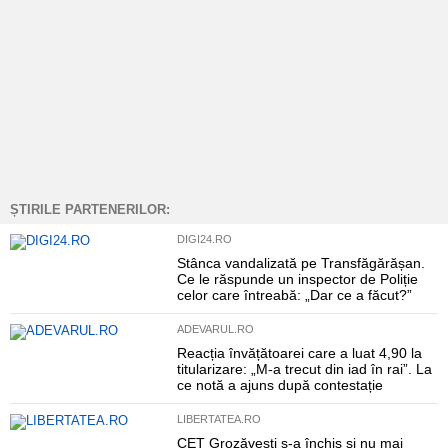
ȘTIRILE PARTENERILOR:
DIGI24.RO
Stânca vandalizată pe Transfăgărășan.
Ce le răspunde un inspector de Poliție
celor care întreabă: „Dar ce a făcut?”
ADEVARUL.RO
Reacția învățătoarei care a luat 4,90 la
titularizare: „M-a trecut din iad în rai”. La
ce notă a ajuns după contestație
LIBERTATEA.RO
CET Grozăvești s-a închis și nu mai