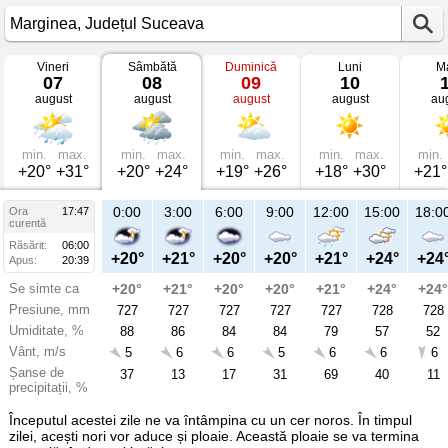
Vineri
Sâmbătă
Duminică
Luni
Ma
Vremea
07
08
09
10
în
august
august
august
august
au
Marginea
mâine
Județul
Suceava
min.
max.
min.
max.
min.
max.
min.
max.
min.
+20°
+31°
+20°
+24°
+19°
+26°
+18°
+30°
+21°
21:00
0:00
3:00
6:00
9:00
12:00
15:00
18:0
Ora
17:47
Sâ
curentă
08
Răsărit:
06:00
aug
+23°
+20°
+21°
+20°
+20°
+21°
+24°
+24
Apus:
20:39
Se simte ca
+23°
+20°
+21°
+20°
+20°
+21°
+24°
+24°
Presiune, mm
727
727
727
727
727
727
728
728
Umiditate, %
76
88
86
84
84
79
57
52
Vânt, m/s
5
5
6
6
5
6
6
6
Șanse de
53
37
13
17
31
69
40
11
precipitații, %
Începutul acestei zile ne va întâmpina cu un cer noros. În timpul
zilei, acești nori vor aduce și ploaie. Această ploaie se va termina