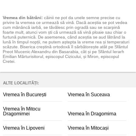
Vremea
din bătrâni:
câinii ne pot da unele semne precise cu
privire la vremea ce urmează să vină. Dacă aceștia se pot vedea
cum mănâncă iarbă, se tăvălesc prin ogradă sau se scarpină
foarte mult, atunci vom ști că urmează să vină ploaie sau chiar o
furtună puternică. De asemenea, când aceștia se aud lătrând la
lună în timpul nopții, ne putem aștepta la vreme rea și temperaturi
scăzute. Biserica creștină ortodoxă îl sărbătorește atât pe Sfântul
Preot Mucenic Alexandru din Basarabia, cât și pe Sfântul Ierarh
Emilian Mărturisitorul, episcopul Cizicului, și Miron, episcopul
Cretei.
ALTE LOCALITĂȚI:
Vremea în București
Vremea în Suceava
Vremea în Mitocu
Dragomirnei
Vremea în Dragomirna
Vremea în Lipoveni
Vremea în Mitocași