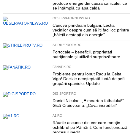
produce energie din cauza caniculei: ce
se întâmplă cu apa caldă
OBSERVATORNEWS.RO
Cândva prindeam bulgarii. Lecția
vecinilor despre cum să îți faci loc printre
„băieții deștepți din energie”
STIRILEPROTV.RO
Portocale – beneficii, proprietăți
nutriționale și utilizări surprinzătoare
FANATIK.RO
Probleme pentru Ionuț Radu la Celta
Vigo! Decizie neașteptată luată de șefii
grupării spaniole. Update
DIGISPORT.RO
Daniel Niculae: „E moartea fotbalului!”.
Gică Craioveanu: „Ceva incredibil”
A1.RO
Râurile ascunse din cer care mențin
echilibrul pe Pământ. Cum funcționează
procesul inedit