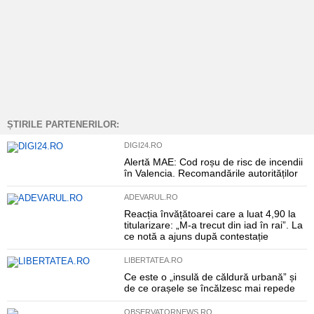
ȘTIRILE PARTENERILOR:
DIGI24.RO
Alertă MAE: Cod roșu de risc de incendii
în Valencia. Recomandările autorităților
ADEVARUL.RO
Reacția învățătoarei care a luat 4,90 la
titularizare: „M-a trecut din iad în rai”. La
ce notă a ajuns după contestație
LIBERTATEA.RO
Ce este o „insulă de căldură urbană” și
de ce orașele se încălzesc mai repede
OBSERVATORNEWS.RO