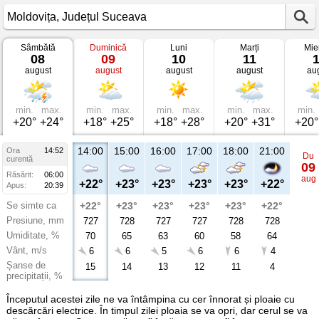
Sâmbătă
Duminică
Luni
Marți
Mie
Vremea
08
09
10
11
în
august
august
august
august
au
Moldovița
Județul
Suceava
min.
max.
min.
max.
min.
max.
min.
max.
min.
+20°
+24°
+18°
+25°
+18°
+28°
+20°
+31°
+20°
14:00
15:00
16:00
17:00
18:00
21:00
Ora
14:52
Du
curentă
09
Răsărit:
06:00
aug
+22°
+23°
+23°
+23°
+23°
+22°
Apus:
20:39
Se simte ca
+22°
+23°
+23°
+23°
+23°
+22°
Presiune, mm
727
728
727
727
728
728
Umiditate, %
70
65
63
60
58
64
Vânt, m/s
6
6
5
6
6
4
Șanse de
15
14
13
12
11
4
precipitații, %
Începutul acestei zile ne va întâmpina cu cer înnorat și ploaie cu
descărcări electrice. În timpul zilei ploaia se va opri, dar cerul se va