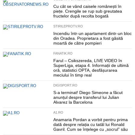
Cu cât se vând caisele românești în
piețe. Crengile se rup sub greutatea
fructelor după recolta bogată
STIRILEPROTV.RO
Incendiu într-un apartament dintr-un bloc
din Oradea. Proprietara a fost găsită
moartă de către pompieri
FANATIK.RO
Farul – Csikszereda, LIVE VIDEO în
SuperLiga, etapa 4. Informații de ultimă
oră, statistici OPTA, desfășurarea
meciului în timp real
DIGISPORT.RO
S-a terminat! Diego Simeone a făcut
anunțul despre transferul lui Julian
Alvarez la Barcelona
A1.RO
Anamaria Pordan a vorbit pentru prima
dată despre relația cu tatăl lui Ronald
Gavril. Cum se înțelege cu „socrul” său