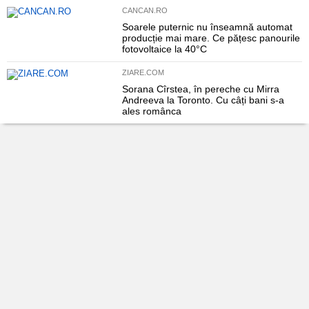
CANCAN.RO
Soarele puternic nu înseamnă automat
producție mai mare. Ce pățesc panourile
fotovoltaice la 40°C
ZIARE.COM
Sorana Cîrstea, în pereche cu Mirra
Andreeva la Toronto. Cu câți bani s-a
ales românca