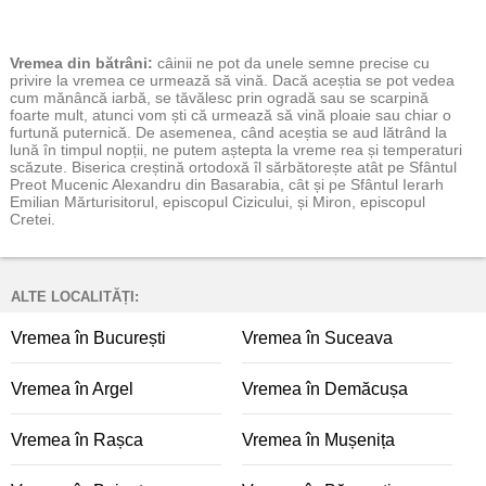
Vremea
din bătrâni:
câinii ne pot da unele semne precise cu
privire la vremea ce urmează să vină. Dacă aceștia se pot vedea
cum mănâncă iarbă, se tăvălesc prin ogradă sau se scarpină
foarte mult, atunci vom ști că urmează să vină ploaie sau chiar o
furtună puternică. De asemenea, când aceștia se aud lătrând la
lună în timpul nopții, ne putem aștepta la vreme rea și temperaturi
scăzute. Biserica creștină ortodoxă îl sărbătorește atât pe Sfântul
Preot Mucenic Alexandru din Basarabia, cât și pe Sfântul Ierarh
Emilian Mărturisitorul, episcopul Cizicului, și Miron, episcopul
Cretei.
ALTE LOCALITĂȚI:
Vremea în București
Vremea în Suceava
Vremea în Argel
Vremea în Demăcușa
Vremea în Rașca
Vremea în Mușenița