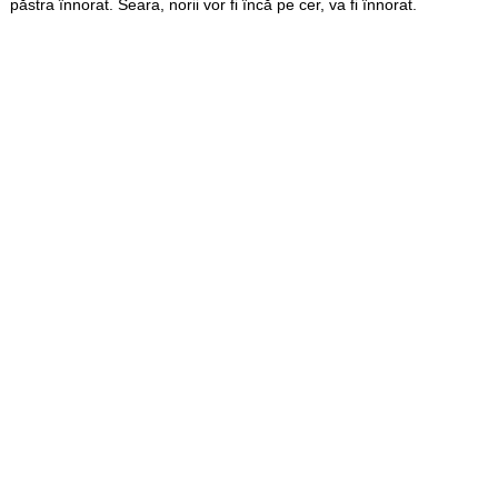
păstra înnorat. Seara, norii vor fi încă pe cer, va fi înnorat.