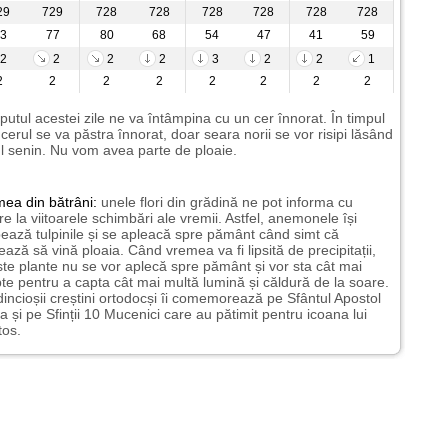
29
729
728
728
728
728
728
728
3
77
80
68
54
47
41
59
2
2
2
2
3
2
2
1
2
2
2
2
2
2
2
2
putul acestei zile ne va întâmpina cu un cer înnorat. În timpul
i cerul se va păstra înnorat, doar seara norii se vor risipi lăsând
l senin. Nu vom avea parte de ploaie.
mea
din bătrâni:
unele flori din grădină ne pot informa cu
ire la viitoarele schimbări ale vremii. Astfel, anemonele își
ează tulpinile și se apleacă spre pământ când simt că
ază să vină ploaia. Când vremea va fi lipsită de precipitații,
te plante nu se vor aplecă spre pământ și vor sta cât mai
te pentru a capta cât mai multă lumină și căldură de la soare.
incioșii creștini ortodocși îi comemorează pe Sfântul Apostol
a și pe Sfinții 10 Mucenici care au pătimit pentru icoana lui
tos.