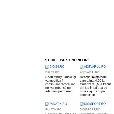
ȘTIRILE PARTENERILOR:
DIGI24.RO
ADEVARUL.RO
Radu Miruță: Rusia își
Reacția învățătoarei
va modifica în
care a luat 4,90 la
continuare tactica, iar
titularizare: „M-a trecut
noi va trebui să ne
din iad în rai”. La ce
adaptăm permanent
notă a ajuns după
contestație
FANATIK.RO
DIGISPORT.RO