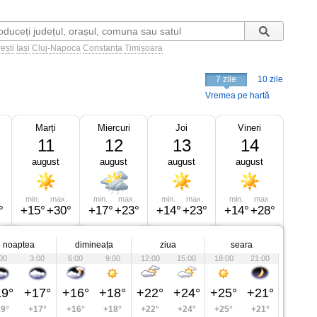
ești
Iași
Cluj-Napoca
Constanța
Timișoara
7 zile
10 zile
Vremea pe hartă
Marți
Miercuri
Joi
Vineri
11
12
13
14
august
august
august
august
min.
max.
min.
max.
min.
max.
min.
max.
°
+15°
+30°
+17°
+23°
+14°
+23°
+14°
+28°
noaptea
dimineața
ziua
seara
00
3:00
6:00
9:00
12:00
15:00
18:00
21:00
9°
+17°
+16°
+18°
+22°
+24°
+25°
+21°
9°
+17°
+16°
+18°
+22°
+24°
+25°
+21°