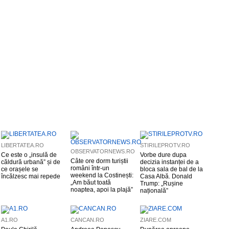
LIBERTATEA.RO
STIRILEPROTV.RO
OBSERVATORNEWS.RO
Ce este o „insulă de
Vorbe dure dupa
Câte ore dorm turiștii
căldură urbană” și de
decizia instanței de a
români într-un
ce orașele se
bloca sala de bal de la
weekend la Costinești:
încălzesc mai repede
Casa Albă. Donald
„Am băut toată
Trump: „Rușine
noaptea, apoi la plajă”
națională”
A1.RO
CANCAN.RO
ZIARE.COM