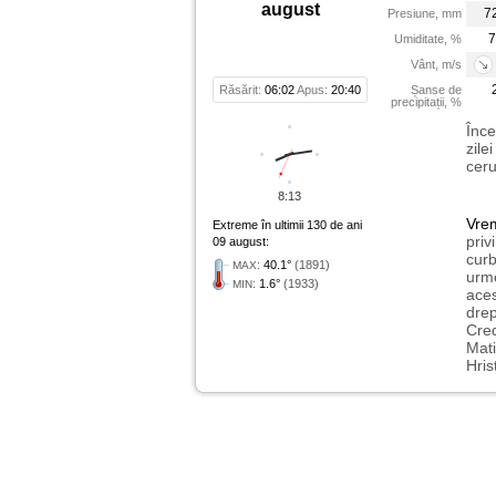
august
7
Presiune, mm
7
Umiditate, %
Vânt, m/s
Răsărit:
06:02
Apus:
20:40
Șanse de
precipitații, %
Înce
zile
ceru
8:13
Vre
Extreme în ultimii 130 de ani
priv
09 august:
curb
:
40.1°
(1891)
MAX
urme
:
1.6°
(1933)
MIN
aces
drep
Cred
Mati
Hris