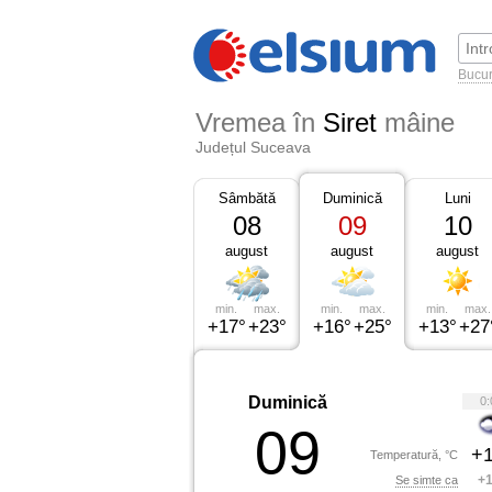
Bucur
Vremea în
Siret
mâine
Județul Suceava
Sâmbătă
Duminică
Luni
08
09
10
august
august
august
min.
max.
min.
max.
min.
max.
+17°
+23°
+16°
+25°
+13°
+27
Duminică
0:
09
+1
Temperatură, °C
+1
Se simte ca