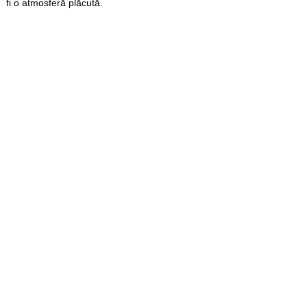
fi o atmosferă plăcută.