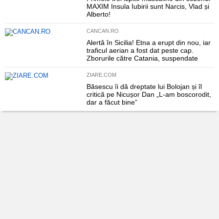
MAXIM Insula Iubirii sunt Narcis, Vlad și
Alberto!
CANCAN.RO
Alertă în Sicilia! Etna a erupt din nou, iar
traficul aerian a fost dat peste cap.
Zborurile către Catania, suspendate
ZIARE.COM
Băsescu îi dă dreptate lui Bolojan și îl
critică pe Nicușor Dan „L-am boscorodit,
dar a făcut bine”