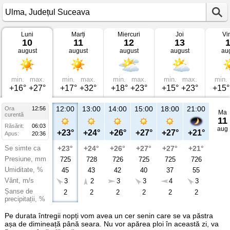
Luni
Marți
Miercuri
Joi
Vi
Vremea
10
11
12
13
în
august
august
august
august
au
Ulma
Județul
Suceava
min.
max.
min.
max.
min.
max.
min.
max.
min.
+16°
+27°
+17°
+32°
+18°
+23°
+15°
+23°
+15°
12:00
13:00
14:00
15:00
18:00
21:00
Ora
12:56
Ma
curentă
11
Răsărit:
06:03
aug
+23°
+24°
+26°
+27°
+27°
+21°
Apus:
20:36
Se simte ca
+23°
+24°
+26°
+27°
+27°
+21°
Presiune, mm
725
728
726
725
725
726
Umiditate, %
45
43
42
40
37
55
Vânt, m/s
3
2
3
3
4
3
Șanse de
2
2
2
2
2
2
precipitații, %
Pe durata întregii nopți vom avea un cer senin care se va păstra
așa de dimineață până seara. Nu vor apărea ploi în această zi, va