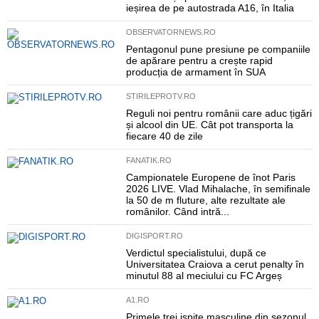
ieșirea de pe autostrada A16, în Italia
OBSERVATORNEWS.RO
Pentagonul pune presiune pe companiile
de apărare pentru a crește rapid
producția de armament în SUA
STIRILEPROTV.RO
Reguli noi pentru românii care aduc țigări
și alcool din UE. Cât pot transporta la
fiecare 40 de zile
FANATIK.RO
Campionatele Europene de înot Paris
2026 LIVE. Vlad Mihalache, în semifinale
la 50 de m fluture, alte rezultate ale
românilor. Când intră...
DIGISPORT.RO
Verdictul specialistului, după ce
Universitatea Craiova a cerut penalty în
minutul 88 al meciului cu FC Argeș
A1.RO
Primele trei ispite masculine din sezonul