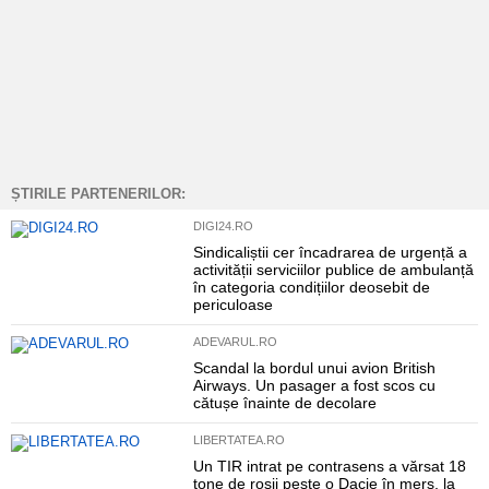
ȘTIRILE PARTENERILOR:
DIGI24.RO
Sindicaliștii cer încadrarea de urgență a
activității serviciilor publice de ambulanță
în categoria condițiilor deosebit de
periculoase
ADEVARUL.RO
Scandal la bordul unui avion British
Airways. Un pasager a fost scos cu
cătușe înainte de decolare
LIBERTATEA.RO
Un TIR intrat pe contrasens a vărsat 18
tone de roșii peste o Dacie în mers, la