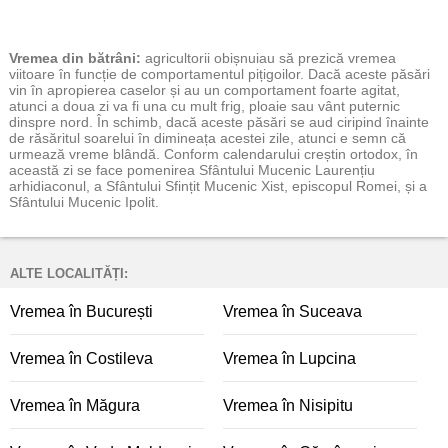
Vremea
din bătrâni:
agricultorii obișnuiau să prezică vremea
viitoare în funcție de comportamentul pițigoilor. Dacă aceste păsări
vin în apropierea caselor și au un comportament foarte agitat,
atunci a doua zi va fi una cu mult frig, ploaie sau vânt puternic
dinspre nord. În schimb, dacă aceste păsări se aud ciripind înainte
de răsăritul soarelui în dimineața acestei zile, atunci e semn că
urmează vreme blândă. Conform calendarului creștin ortodox, în
această zi se face pomenirea Sfântului Mucenic Laurențiu
arhidiaconul, a Sfântului Sfințit Mucenic Xist, episcopul Romei, și a
Sfântului Mucenic Ipolit.
ALTE LOCALITĂȚI:
Vremea în București
Vremea în Suceava
Vremea în Costileva
Vremea în Lupcina
Vremea în Măgura
Vremea în Nisipitu