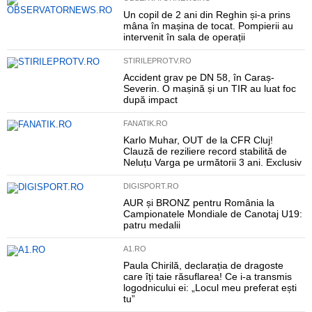
Un copil de 2 ani din Reghin și-a prins
mâna în mașina de tocat. Pompierii au
intervenit în sala de operații
STIRILEPROTV.RO
Accident grav pe DN 58, în Caraș-
Severin. O mașină și un TIR au luat foc
după impact
FANATIK.RO
Karlo Muhar, OUT de la CFR Cluj!
Clauză de reziliere record stabilită de
Neluțu Varga pe următorii 3 ani. Exclusiv
DIGISPORT.RO
AUR și BRONZ pentru România la
Campionatele Mondiale de Canotaj U19:
patru medalii
A1.RO
Paula Chirilă, declarația de dragoste
care îți taie răsuflarea! Ce i-a transmis
logodnicului ei: „Locul meu preferat ești
tu”