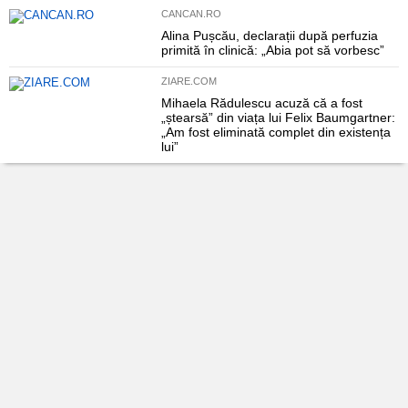
CANCAN.RO
Alina Pușcău, declarații după perfuzia
primită în clinică: „Abia pot să vorbesc”
ZIARE.COM
Mihaela Rădulescu acuză că a fost
„ștearsă” din viața lui Felix Baumgartner:
„Am fost eliminată complet din existența
lui”