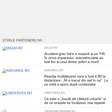
ȘTIRILE PARTENERILOR:
DIGI24.RO
Accident grav între o mașină și un TIR.
În urma impactului, autovehiculele au
luat foc și unul dintre șoferi a murit
ADEVARUL.RO
Reacția învățătoarei care a luat 4,90 la
titularizare: „M-a trecut din iad în rai”. La
ce notă a ajuns după contestație
LIBERTATEA.RO
Ce este o „insulă de căldură urbană” și
de ce orașele se încălzesc mai repede
OBSERVATORNEWS.RO