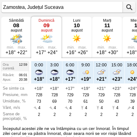
Sâmbătă
Duminică
Luni
Marți
Mie
Vremea
08
09
10
11
în
august
august
august
august
au
Zamostea
mâine
Județul
Suceava
min.
max.
min.
max.
min.
max.
min.
max.
min.
+18°
+22°
+17°
+24°
+16°
+26°
+18°
+30°
+18°
21:00
0:00
3:00
6:00
9:00
12:00
15:00
18:0
Ora
12:59
Du
curentă
09
Răsărit:
06:01
aug
+21°
+18°
+18°
+17°
+19°
+21°
+23°
+24
Apus:
20:38
Se simte ca
+21°
+18°
+18°
+17°
+19°
+21°
+23°
+24°
Presiune, mm
728
728
728
729
729
729
728
728
Umiditate, %
61
73
69
70
61
50
43
39
Vânt, m/s
4
4
4
4
4
4
4
4
Șanse de
4
2
2
2
2
2
2
2
precipitații, %
Începutul acestei zile ne va întâmpina cu un cer înnorat. În timpul
zilei cerul se va păstra înnorat, doar seara norii se vor risipi lăsând