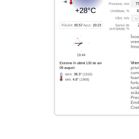
7
Presiune, mm
+28°C
6
Umiditate, %
Vânt, m/s
Răsărit:
05:57
Apus:
20:23
Șanse de
precipitații, %
Înce
vrem
înno
19:44
Vre
Extreme în ultimii 130 de ani
priv
08 august:
cum 
:
38.3°
(1916)
MAX
foar
:
4.8°
(1968)
MIN
furt
lună
scăz
Preo
Emil
Cret