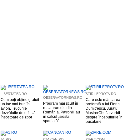
LIBERTATEA.RO
STIRILEPROTV.RO
OBSERVATORNEWS.RO
Cum poți obține gratuit
Care este mâncarea
Program mai scurt în
un loc mai bun în
preferată a lui Florin
restaurantele din
avion. Trucurile
Dumitrescu. Juratul
România. Patronii iau
dezvăluite de o fostă
MastrerChef a vorbit
în calcul „siesta
însoțitoare de zbor
despre începuturile în
spaniolă”
bucătărie
A1.RO
CANCAN.RO
ZIARE.COM