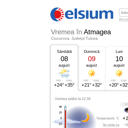
Bucur
Vremea în
Atmagea
Ciucurova, Județul Tulcea
Sâmbătă
Duminică
Luni
08
09
10
august
august
august
min.
max.
min.
max.
min.
max.
+24°
+35°
+21°
+32°
+20°
+32
Vremea astăzi la 22:39
0:
+2
Temperatură, °C
+2
Se simte ca