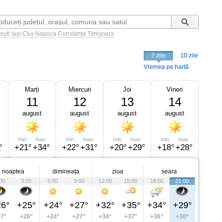
ești
Iași
Cluj-Napoca
Constanța
Timișoara
7 zile
10 zile
Vremea pe hartă
Marți
Miercuri
Joi
Vineri
11
12
13
14
august
august
august
august
min.
max.
min.
max.
min.
max.
min.
max.
°
+21°
+34°
+22°
+31°
+20°
+29°
+18°
+28°
noaptea
dimineața
ziua
seara
00
3:00
6:00
9:00
12:00
15:00
18:00
21:00
6°
+25°
+24°
+27°
+32°
+35°
+34°
+29°
7°
+26°
+24°
+27°
+34°
+37°
+36°
+30°