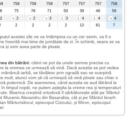
59
758
758
758
757
757
757
758
6
75
78
71
50
39
46
58
2
2
2
3
3
4
4
4
2
2
2
2
2
12
61
7
putul acestei zile ne va întâmpina cu un cer senin, va fi o
e însorită mai bine de jumătate de zi. În schimb, seara se va
ra și vom avea parte de ploaie.
mea
din bătrâni:
câinii ne pot da unele semne precise cu
ire la vremea ce urmează să vină. Dacă aceștia se pot vedea
mănâncă iarbă, se tăvălesc prin ogradă sau se scarpină
te mult, atunci vom ști că urmează să vină ploaie sau chiar o
ună puternică. De asemenea, când aceștia se aud lătrând la
 în timpul nopții, ne putem aștepta la vreme rea și temperaturi
ute. Biserica creștină ortodoxă îl sărbătorește atât pe Sfântul
t Mucenic Alexandru din Basarabia, cât și pe Sfântul Ierarh
ian Mărturisitorul, episcopul Cizicului, și Miron, episcopul
ei.