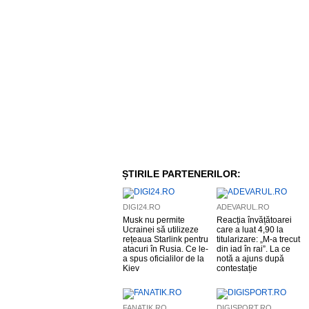
ȘTIRILE PARTENERILOR:
DIGI24.RO
ADEVARUL.RO
Musk nu permite
Reacția învățătoarei
Ucrainei să utilizeze
care a luat 4,90 la
rețeaua Starlink pentru
titularizare: „M-a trecut
atacuri în Rusia. Ce le-
din iad în rai”. La ce
a spus oficialilor de la
notă a ajuns după
Kiev
contestație
FANATIK.RO
DIGISPORT.RO