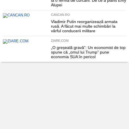
la o fermă de curcani. De ce a plâns Emy
Alupei
CANCAN.RO
Vladimir Putin reorganizează armata
rusă. A făcut mai multe schimbări la
vârful conducerii militare
ZIARE.COM
„O greșeală gravă”: Un economist de top
spune că „omul lui Trump” pune
economia SUA în pericol