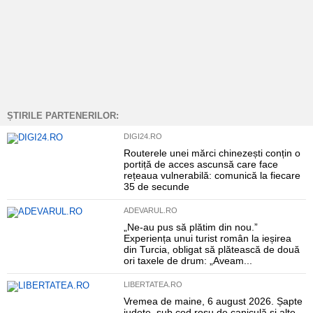
ȘTIRILE PARTENERILOR:
DIGI24.RO
Routerele unei mărci chinezești conțin o
portiță de acces ascunsă care face
rețeaua vulnerabilă: comunică la fiecare
35 de secunde
ADEVARUL.RO
„Ne-au pus să plătim din nou.”
Experiența unui turist român la ieșirea
din Turcia, obligat să plătească de două
ori taxele de drum: „Aveam...
LIBERTATEA.RO
Vremea de maine, 6 august 2026. Șapte
județe, sub cod roșu de caniculă și alte