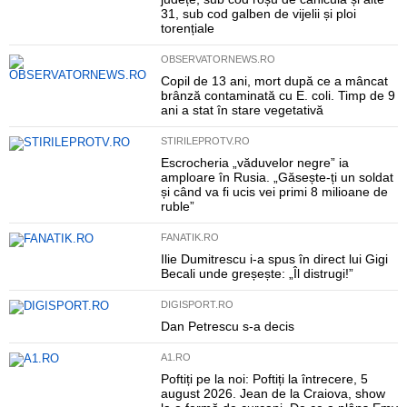
31, sub cod galben de vijelii și ploi
torențiale
OBSERVATORNEWS.RO
Copil de 13 ani, mort după ce a mâncat
brânză contaminată cu E. coli. Timp de 9
ani a stat în stare vegetativă
STIRILEPROTV.RO
Escrocheria „văduvelor negre” ia
amploare în Rusia. „Găsește-ți un soldat
și când va fi ucis vei primi 8 milioane de
ruble”
FANATIK.RO
Ilie Dumitrescu i-a spus în direct lui Gigi
Becali unde greșește: „Îl distrugi!”
DIGISPORT.RO
Dan Petrescu s-a decis
A1.RO
Poftiți pe la noi: Poftiți la întrecere, 5
august 2026. Jean de la Craiova, show