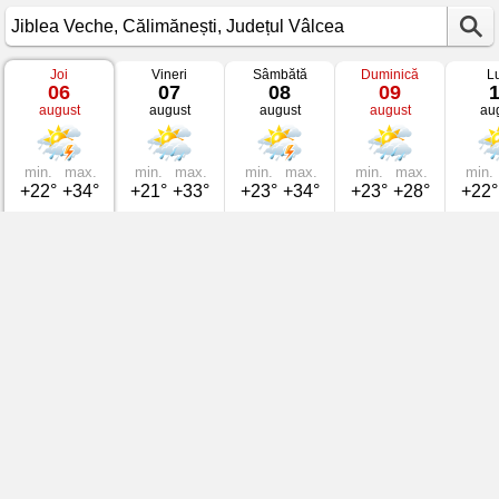
Joi
Vineri
Sâmbătă
Duminică
L
Vremea
06
07
08
09
în
august
august
august
august
au
Jiblea
Veche
Călimănești,
Județul
Vâlcea
min.
max.
min.
max.
min.
max.
min.
max.
min.
+22°
+34°
+21°
+33°
+23°
+34°
+23°
+28°
+22°