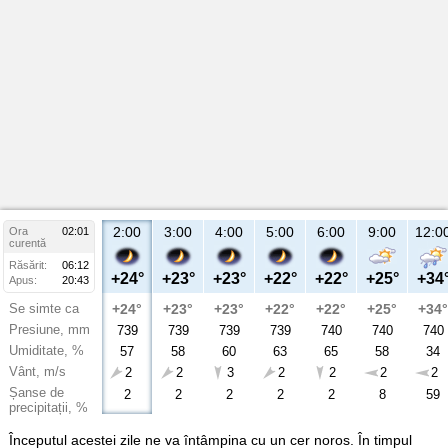
2:00
3:00
4:00
5:00
6:00
9:00
12:0
Ora
02:01
curentă
Răsărit:
06:12
+24°
+23°
+23°
+22°
+22°
+25°
+34
Apus:
20:43
Se simte ca
+24°
+23°
+23°
+22°
+22°
+25°
+34°
Presiune, mm
739
739
739
739
740
740
740
Umiditate, %
57
58
60
63
65
58
34
Vânt, m/s
2
2
3
2
2
2
2
Șanse de
2
2
2
2
2
8
59
precipitații, %
Începutul acestei zile ne va întâmpina cu un cer noros. În timpul