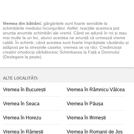
Vremea
din bătrâni:
gărgărițele sunt foarte sensibile la
schimbările mediului înconjurător. Astfel, reacțiile acestora pot
anunța anumite schimbări ale vremii. Când se adună în roi și stau
mai multe la un loc, atunci acestea ne anunță că urmează vreme
caldă. În schimb, când acestea sunt foarte împrăștiate căutându-și
adăpost pe la streșinile caselor, vremea se va răci. Credincioșii
creștini ortodocși sărbătoresc Schimbarea la Față a Domnului
(Dezlegare la pește).
ALTE LOCALITĂȚI:
Vremea în București
Vremea în Râmnicu Vâlcea
Vremea în Seaca
Vremea în Păușa
Vremea în Horezu
Vremea în Ifrimești
Vremea în Râmești
Vremea în Romanii de Jos