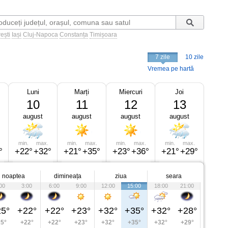
ești
Iași
Cluj-Napoca
Constanța
Timișoara
7 zile
10 zile
Vremea pe hartă
Luni
Marți
Miercuri
Joi
10
11
12
13
august
august
august
august
min.
max.
min.
max.
min.
max.
min.
max.
°
+22°
+32°
+21°
+35°
+23°
+36°
+21°
+29°
noaptea
dimineața
ziua
seara
00
3:00
6:00
9:00
12:00
15:00
18:00
21:00
5°
+22°
+22°
+23°
+32°
+35°
+32°
+28°
5°
+22°
+22°
+23°
+32°
+35°
+32°
+29°