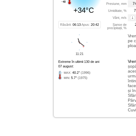
7
Presiune, mm
+34°C
7
Umiditate, %
Vânt, m/s
Răsărit:
06:13
Apus:
20:42
Șanse de
precipitații, %
Vrem
pe c
ploa
11:21
Vre
Extreme în ultimii 130 de ani
șopâ
07 august:
aces
:
40.2°
(1996)
MAX
urmă
:
5.7°
(1975)
MIN
înti
face
și î
Sfân
Pârv
Sfân
Cuvi