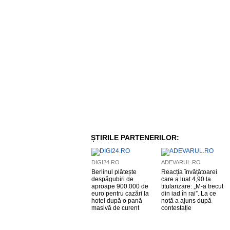
ȘTIRILE PARTENERILOR:
DIGI24.RO
ADEVARUL.RO
Berlinul plătește
Reacția învățătoarei
despăgubiri de
care a luat 4,90 la
aproape 900.000 de
titularizare: „M-a trecut
euro pentru cazări la
din iad în rai”. La ce
hotel după o pană
notă a ajuns după
masivă de curent
contestație