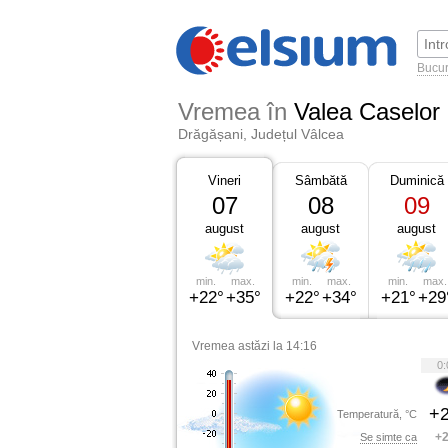
Bucur
Vremea în
Valea Caselor
Drăgășani, Județul Vâlcea
Vineri
Sâmbătă
Duminică
07
08
09
august
august
august
min.
max.
min.
max.
min.
max.
+22°
+35°
+22°
+34°
+21°
+29
Vremea astăzi la 14:16
0:
+2
Temperatură, °C
+2
Se simte ca