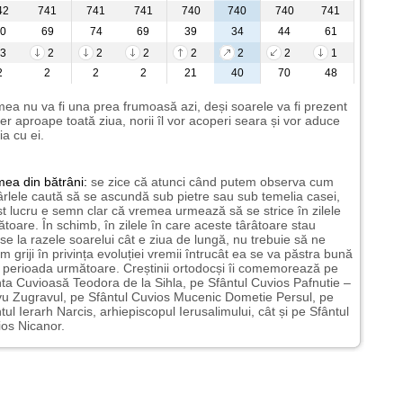
42
741
741
741
740
740
740
741
0
69
74
69
39
34
44
61
3
2
2
2
2
2
2
1
2
2
2
2
21
40
70
48
ea nu va fi una prea frumoasă azi, deși soarele va fi prezent
er aproape toată ziua, norii îl vor acoperi seara și vor aduce
ia cu ei.
mea
din bătrâni:
se zice că atunci când putem observa cum
rlele caută să se ascundă sub pietre sau sub temelia casei,
t lucru e semn clar că vremea urmează să se strice în zilele
toare. În schimb, în zilele în care aceste târâtoare stau
nse la razele soarelui cât e ziua de lungă, nu trebuie să ne
m griji în privința evoluției vremii întrucât ea se va păstra bună
n perioada următoare. Creștinii ortodocși îi comemorează pe
ta Cuvioasă Teodora de la Sihla, pe Sfântul Cuvios Pafnutie –
u Zugravul, pe Sfântul Cuvios Mucenic Dometie Persul, pe
tul Ierarh Narcis, arhiepiscopul Ierusalimului, cât și pe Sfântul
os Nicanor.