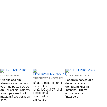
LIBERTATEA.RO
STIRILEPROTV.RO
OBSERVATORNEWS.RO
O bibliotecă din
Federația norvegiană
Băutura-minune care i-
Ploiești ascunde cărți
de fotbal îi cere
a cucerit pe
vechi de peste 500 de
demisia lui Gianni
români. Costă 17 lei și
ani, iar cel mai valoros
Infantino: „Nu mai
e excelentă
volum pe care îl poți
există cale de
pentru zilele
lua acasă are peste un
întoarcere”
caniculare
secol