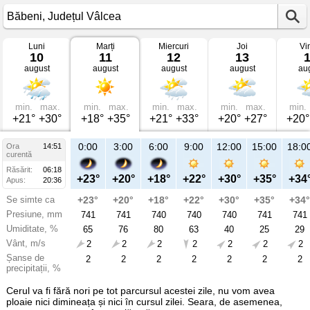
Luni
Marți
Miercuri
Joi
Vi
Vremea
10
11
12
13
în
august
august
august
august
au
Băbeni
mâine
Județul
Vâlcea
min.
max.
min.
max.
min.
max.
min.
max.
min.
+21°
+30°
+18°
+35°
+21°
+33°
+20°
+27°
+20°
21:00
0:00
3:00
6:00
9:00
12:00
15:00
18:0
Ora
14:51
Ma
curentă
11
Răsărit:
06:18
aug
+27°
+23°
+20°
+18°
+22°
+30°
+35°
+34
Apus:
20:36
Se simte ca
+27°
+23°
+20°
+18°
+22°
+30°
+35°
+34°
Presiune, mm
741
741
741
740
740
740
741
741
Umiditate, %
51
65
76
80
63
40
25
29
Vânt, m/s
1
2
2
2
2
2
2
2
Șanse de
2
2
2
2
2
2
2
2
precipitații, %
Cerul va fi fără nori pe tot parcursul acestei zile, nu vom avea
ploaie nici dimineața și nici în cursul zilei. Seara, de asemenea,