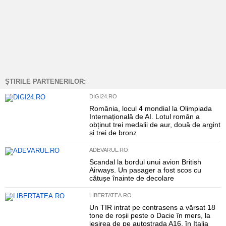
ȘTIRILE PARTENERILOR:
DIGI24.RO
România, locul 4 mondial la Olimpiada
Internațională de AI. Lotul român a
obținut trei medalii de aur, două de argint
și trei de bronz
ADEVARUL.RO
Scandal la bordul unui avion British
Airways. Un pasager a fost scos cu
cătușe înainte de decolare
LIBERTATEA.RO
Un TIR intrat pe contrasens a vărsat 18
tone de roșii peste o Dacie în mers, la
ieșirea de pe autostrada A16, în Italia