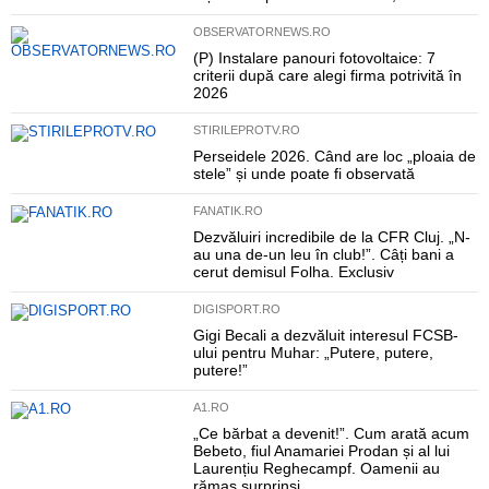
OBSERVATORNEWS.RO
(P) Instalare panouri fotovoltaice: 7
criterii după care alegi firma potrivită în
2026
STIRILEPROTV.RO
Perseidele 2026. Când are loc „ploaia de
stele” și unde poate fi observată
FANATIK.RO
Dezvăluiri incredibile de la CFR Cluj. „N-
au una de-un leu în club!”. Câți bani a
cerut demisul Folha. Exclusiv
DIGISPORT.RO
Gigi Becali a dezvăluit interesul FCSB-
ului pentru Muhar: „Putere, putere,
putere!”
A1.RO
„Ce bărbat a devenit!”. Cum arată acum
Bebeto, fiul Anamariei Prodan și al lui
Laurențiu Reghecampf. Oamenii au
rămas surprinși