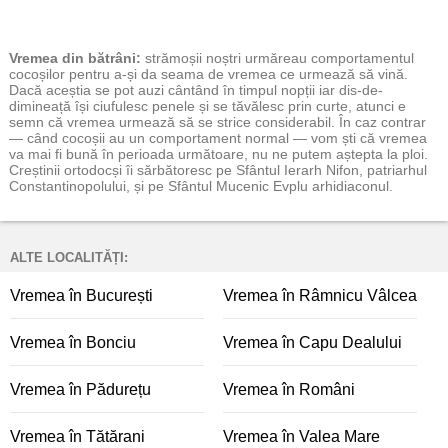
Vremea
din bătrâni:
strămoșii noștri urmăreau comportamentul
cocoșilor pentru a-și da seama de vremea ce urmează să vină.
Dacă aceștia se pot auzi cântând în timpul nopții iar dis-de-
dimineață își ciufulesc penele și se tăvălesc prin curte, atunci e
semn că vremea urmează să se strice considerabil. În caz contrar
— când cocoșii au un comportament normal — vom ști că vremea
va mai fi bună în perioada următoare, nu ne putem aștepta la ploi.
Creștinii ortodocși îi sărbătoresc pe Sfântul Ierarh Nifon, patriarhul
Constantinopolului, și pe Sfântul Mucenic Evplu arhidiaconul.
ALTE LOCALITĂȚI:
Vremea în București
Vremea în Râmnicu Vâlcea
Vremea în Bonciu
Vremea în Capu Dealului
Vremea în Pădurețu
Vremea în Români
Vremea în Tătărani
Vremea în Valea Mare