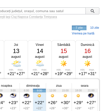
ești
Iași
Cluj-Napoca
Constanța
Timișoara
7 zile
10 zile
Vremea pe hartă
Joi
Vineri
Sâmbătă
Duminică
13
14
15
16
august
august
august
august
min.
max.
min.
max.
min.
max.
min.
max.
°
+21°
+27°
+21°
+28°
+19°
+29°
+17°
+31°
noaptea
dimineața
ziua
seara
00
3:00
6:00
9:00
12:00
15:00
18:00
21:00
4°
+23°
+22°
+22°
+26°
+30°
+29°
+27°
4°
+23°
+22°
+22°
+26°
+30°
+29°
+27°