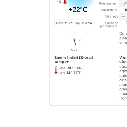
7
Presiune, mm
+22°C
6
Umiditate, %
Vânt, m/s
Răsărit:
06:18
Apus:
20:37
Șanse de
precipitații, %
Ceru
ploa
vom 
5:27
Vre
Extreme în ultimii 130 de ani
viit
10 august:
păsă
:
39.4°
(1920)
MAX
agit
:
4.8°
(1978)
MIN
pute
ciri
atu
creș
Laur
Rome