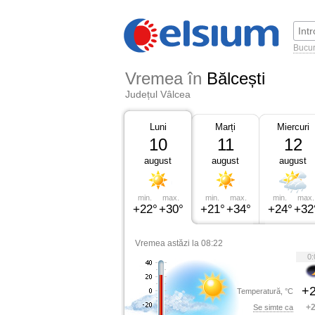
Bucur
Vremea în
Bălcești
Județul Vâlcea
Luni
Marți
Miercuri
10
11
12
august
august
august
min.
max.
min.
max.
min.
max.
+22°
+30°
+21°
+34°
+24°
+32
Vremea astăzi la 08:22
0:
+2
Temperatură, °C
+2
Se simte ca