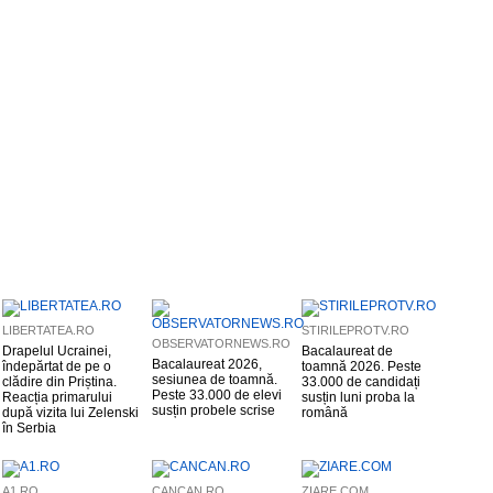
LIBERTATEA.RO
STIRILEPROTV.RO
OBSERVATORNEWS.RO
Drapelul Ucrainei,
Bacalaureat de
Bacalaureat 2026,
îndepărtat de pe o
toamnă 2026. Peste
sesiunea de toamnă.
clădire din Priștina.
33.000 de candidați
Peste 33.000 de elevi
Reacția primarului
susțin luni proba la
susțin probele scrise
după vizita lui Zelenski
română
în Serbia
A1.RO
CANCAN.RO
ZIARE.COM