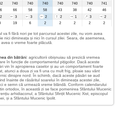
42
740
740
740
740
740
740
741
6
66
58
58
43
38
42
46
2
3
3
2
2
1
3
2
3
19
6
2
2
2
2
2
l va fi fără nori pe tot parcursul acestei zile, nu vom avea
ie nici dimineața și nici în cursul zilei. Seara, de asemenea,
avea o vreme foarte plăcută.
mea
din bătrâni:
agricultorii obișnuiau să prezică vremea
oare în funcție de comportamentul pițigoilor. Dacă aceste
ri vin în apropierea caselor și au un comportament foarte
at, atunci a doua zi va fi una cu mult frig, ploaie sau vânt
rnic dinspre nord. În schimb, dacă aceste păsări se aud
pind înainte de răsăritul soarelui în dimineața acestei zile,
nci e semn că urmează vreme blândă. Conform calendarului
tin ortodox, în această zi se face pomenirea Sfântului Mucenic
ențiu arhidiaconul, a Sfântului Sfințit Mucenic Xist, episcopul
i, și a Sfântului Mucenic Ipolit.