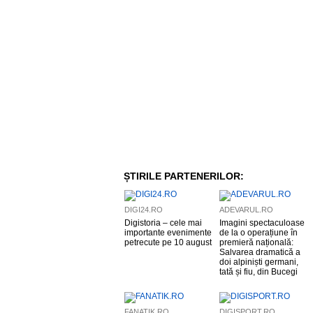
ȘTIRILE PARTENERILOR:
DIGI24.RO
ADEVARUL.RO
Digistoria – cele mai
Imagini spectaculoase
importante evenimente
de la o operațiune în
petrecute pe 10 august
premieră națională:
Salvarea dramatică a
doi alpiniști germani,
tată și fiu, din Bucegi
FANATIK.RO
DIGISPORT.RO