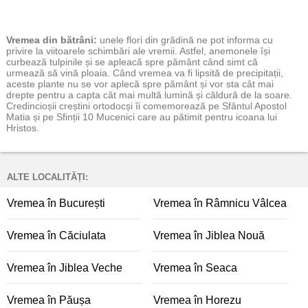
Vremea
din bătrâni:
unele flori din grădină ne pot informa cu
privire la viitoarele schimbări ale vremii. Astfel, anemonele își
curbează tulpinile și se apleacă spre pământ când simt că
urmează să vină ploaia. Când vremea va fi lipsită de precipitații,
aceste plante nu se vor aplecă spre pământ și vor sta cât mai
drepte pentru a capta cât mai multă lumină și căldură de la soare.
Credincioșii creștini ortodocși îi comemorează pe Sfântul Apostol
Matia și pe Sfinții 10 Mucenici care au pătimit pentru icoana lui
Hristos.
ALTE LOCALITĂȚI:
Vremea în București
Vremea în Râmnicu Vâlcea
Vremea în Căciulata
Vremea în Jiblea Nouă
Vremea în Jiblea Veche
Vremea în Seaca
Vremea în Păușa
Vremea în Horezu