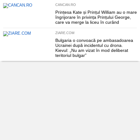
CANCAN.RO
Prințesa Kate și Prințul William au o mare
îngrijorare în privința Prințului George,
care va merge la liceu în curând
ZIARE.COM
Bulgaria o convoacă pe ambasadoarea
Ucrainei după incidentul cu drona.
Kievul: „Nu am vizat în mod deliberat
teritoriul bulgar”