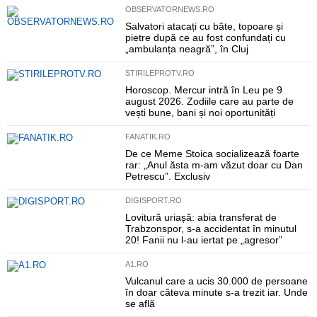
OBSERVATORNEWS.RO
Salvatori atacați cu bâte, topoare și
pietre după ce au fost confundați cu
„ambulanța neagră”, în Cluj
STIRILEPROTV.RO
Horoscop. Mercur intră în Leu pe 9
august 2026. Zodiile care au parte de
vești bune, bani și noi oportunități
FANATIK.RO
De ce Meme Stoica socializează foarte
rar: „Anul ăsta m-am văzut doar cu Dan
Petrescu”. Exclusiv
DIGISPORT.RO
Lovitură uriașă: abia transferat de
Trabzonspor, s-a accidentat în minutul
20! Fanii nu l-au iertat pe „agresor”
A1.RO
Vulcanul care a ucis 30.000 de persoane
în doar câteva minute s-a trezit iar. Unde
se află