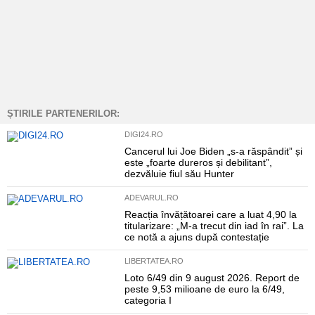
ȘTIRILE PARTENERILOR:
DIGI24.RO
Cancerul lui Joe Biden „s-a răspândit” și
este „foarte dureros și debilitant”,
dezvăluie fiul său Hunter
ADEVARUL.RO
Reacția învățătoarei care a luat 4,90 la
titularizare: „M-a trecut din iad în rai”. La
ce notă a ajuns după contestație
LIBERTATEA.RO
Loto 6/49 din 9 august 2026. Report de
peste 9,53 milioane de euro la 6/49,
categoria I