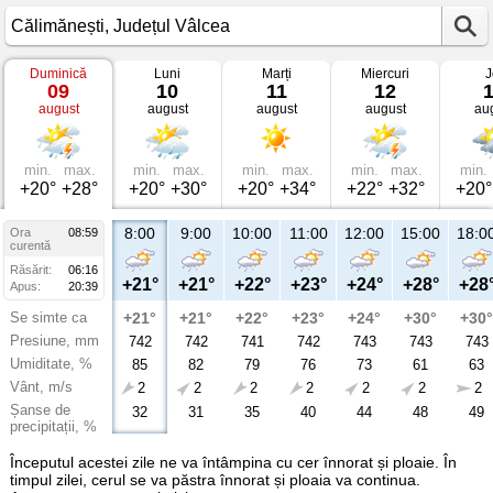
Duminică
Luni
Marți
Miercuri
J
Vremea
09
10
11
12
în
august
august
august
august
au
Călimănești
Județul
Vâlcea
min.
max.
min.
max.
min.
max.
min.
max.
min.
+20°
+28°
+20°
+30°
+20°
+34°
+22°
+32°
+20°
8:00
9:00
10:00
11:00
12:00
15:00
18:0
Ora
08:59
curentă
Răsărit:
06:16
+21°
+21°
+22°
+23°
+24°
+28°
+28
Apus:
20:39
Se simte ca
+21°
+21°
+22°
+23°
+24°
+30°
+30°
Presiune, mm
742
742
741
742
743
743
743
Umiditate, %
85
82
79
76
73
61
63
Vânt, m/s
2
2
2
2
2
2
2
Șanse de
32
31
35
40
44
48
49
precipitații, %
Începutul acestei zile ne va întâmpina cu cer înnorat și ploaie. În
timpul zilei, cerul se va păstra înnorat și ploaia va continua.