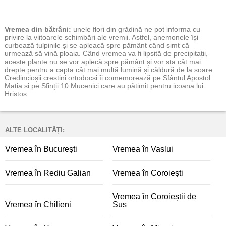
Vremea
din bătrâni:
unele flori din grădină ne pot informa cu
privire la viitoarele schimbări ale vremii. Astfel, anemonele își
curbează tulpinile și se apleacă spre pământ când simt că
urmează să vină ploaia. Când vremea va fi lipsită de precipitații,
aceste plante nu se vor aplecă spre pământ și vor sta cât mai
drepte pentru a capta cât mai multă lumină și căldură de la soare.
Credincioșii creștini ortodocși îi comemorează pe Sfântul Apostol
Matia și pe Sfinții 10 Mucenici care au pătimit pentru icoana lui
Hristos.
ALTE LOCALITĂȚI:
Vremea în București
Vremea în Vaslui
Vremea în Rediu Galian
Vremea în Coroiești
Vremea în Coroieștii de
Vremea în Chilieni
Sus