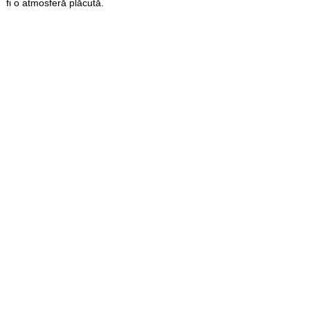
fi o atmosferă plăcută.