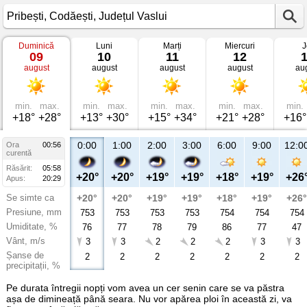
Duminică
Luni
Marți
Miercuri
J
Vremea
09
10
11
12
în
august
august
august
august
au
Pribești
Codăești,
Județul
Vaslui
min.
max.
min.
max.
min.
max.
min.
max.
min.
+18°
+28°
+13°
+30°
+15°
+34°
+21°
+28°
+16°
0:00
1:00
2:00
3:00
6:00
9:00
12:0
Ora
00:56
curentă
Răsărit:
05:58
+20°
+20°
+19°
+19°
+18°
+19°
+26
Apus:
20:29
Se simte ca
+20°
+20°
+19°
+19°
+18°
+19°
+26°
Presiune, mm
753
753
753
753
754
754
754
Umiditate, %
76
77
78
79
86
77
47
Vânt, m/s
3
3
2
2
2
3
3
Șanse de
2
2
2
2
2
2
2
precipitații, %
Pe durata întregii nopți vom avea un cer senin care se va păstra
așa de dimineață până seara. Nu vor apărea ploi în această zi, va