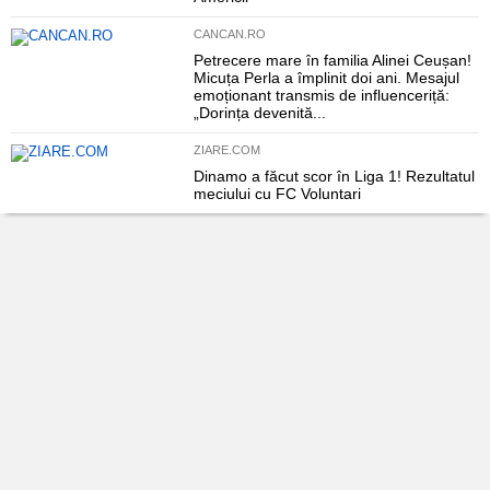
CANCAN.RO
Petrecere mare în familia Alinei Ceușan!
Micuța Perla a împlinit doi ani. Mesajul
emoționant transmis de influenceriță:
„Dorința devenită...
ZIARE.COM
Dinamo a făcut scor în Liga 1! Rezultatul
meciului cu FC Voluntari