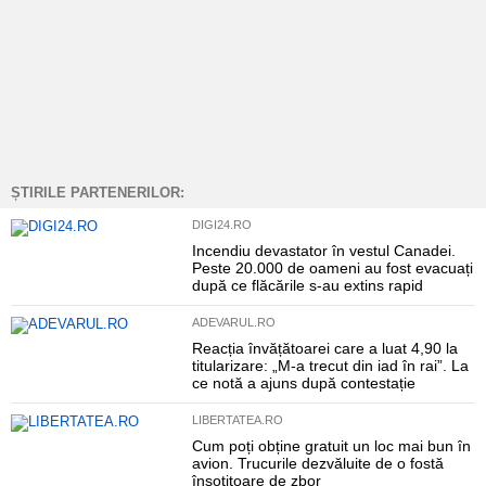
ȘTIRILE PARTENERILOR:
DIGI24.RO
Incendiu devastator în vestul Canadei.
Peste 20.000 de oameni au fost evacuați
după ce flăcările s-au extins rapid
ADEVARUL.RO
Reacția învățătoarei care a luat 4,90 la
titularizare: „M-a trecut din iad în rai”. La
ce notă a ajuns după contestație
LIBERTATEA.RO
Cum poți obține gratuit un loc mai bun în
avion. Trucurile dezvăluite de o fostă
însoțitoare de zbor