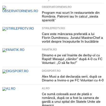
OBSERVATORNEWS.RO
Program mai scurt în restaurantele din
România. Patronii iau în calcul „siesta
spaniolă”
STIRILEPROTV.RO
Care este mâncarea preferată a lui
Florin Dumitrescu. Juratul MastrerChef a
vorbit despre începuturile în bucătărie
FANATIK.RO
Dinamo e pe val înainte de derby-ul cu
Rapid! Mesajul „câinilor” după 4-0 cu FC
Voluntari: „O să fie foc!”
DIGISPORT.RO
Alex Musi a dat declarația serii, după ce
Dinamo a învins-o pe FC Voluntari cu 4-0
A1.RO
Ce sumă colosală avut de plată o
româncă, după ce a fost la camera de
gardă a unui spital din Statele Unite ale
Americii