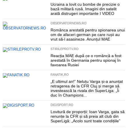
Ucraina a lovit cu bombe de precizie o
bază militară rusă. Imagini din satelit
arată distrugeri importante I VIDEO
OBSERVATORNEWS.RO
Românca arestată pentru spionarea unui
om de afaceri german pe care rușii au
vrut să-l asasineze. Anunțul MAE
STIRILEPROTV.RO
Reacția MAE după ce o româncă a fost
arestată în Germania pentru spionaj în
favoarea Rusiei
FANATIK.RO
„E ultimul an!” Neluțu Varga și-a anunțat
retragerea de la CFR Cluj și merge să
investească la rivala din SuperLiga: „Îi
duc în Champions...
DIGISPORT.RO
Lovitură de proporții: Ioan Varga, gata să
renunțe la CFR și să preia alt club din
SuperLigă: „Acolo sunt toate condițiile”