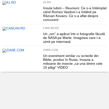
A1.RO
Insula Iubirii – Reuniuni: Ce s-a întâmplat
când Romeo Vasiloni l-a întâlnit pe
Răzvan Kovacs. Ce s-a aflat despre
concurent
CANCAN.RO
Un „om” a apărut într-o fotografie făcută
de NASA pe Marte. Imaginea care i-a
uimit pe internauți
ZIARE.COM
Un eveniment similar cu scrierile din
Biblie, produs în Rusia: Invazia a
milioane de insecte „ca una dintre cele
10 plăgi” VIDEO