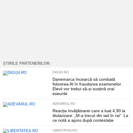
ȘTIRILE PARTENERILOR:
DIGI24.RO
Danemarca încearcă să combată
folosirea AI în fraudarea examenelor.
Elevii vor trebui să-și susțină oral
eseurile
ADEVARUL.RO
Reacția învățătoarei care a luat 4,90 la
titularizare: „M-a trecut din iad în rai”. La
ce notă a ajuns după contestație
LIBERTATEA.RO