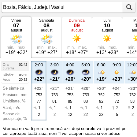
Vineri
Sâmbătă
Duminică
Luni
Ma
Vremea
07
08
09
10
în
august
august
august
august
au
Bozia
Fălciu,
Județul
Vaslui
min.
max.
min.
max.
min.
max.
min.
max.
min.
+19°
+32°
+19°
+27°
+18°
+27°
+13°
+28°
+14°
2:00
3:00
4:00
5:00
6:00
9:00
12:0
Ora
02:42
curentă
Răsărit:
05:56
+22°
+21°
+20°
+20°
+19°
+23°
+30
Apus:
20:32
Se simte ca
+22°
+21°
+21°
+20°
+20°
+24°
+33°
Presiune, mm
753
753
753
753
752
752
752
Umiditate, %
77
81
85
88
92
72
53
Vânt, m/s
1
1
1
1
1
2
2
Șanse de
2
2
12
22
32
5
2
precipitații, %
Vremea nu va fi prea frumoasă azi, deși soarele va fi prezent pe
cer aproape toată ziua, norii îl vor acoperi seara și vor aduce