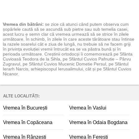
Vremea
din bătrâni:
se zice că atunci când putem observa cum
șopârlele caută să se ascundă sub pietre sau sub temelia casei,
acest lucru e semn clar că vremea urmează să se strice în zilele
următoare. În schimb, în zilele în care aceste târâtoare stau întinse
la razele soarelui cât e ziua de lungă, nu trebuie să ne facem griji
în privința evoluției vremii întrucât ea se va păstra bună și în
perioada următoare. Creștinii ortodocși îi comemorează pe Sfânta
Cuvioasă Teodora de la Sihla, pe Sfântul Cuvios Pafnutie – Pârvu
Zugravul, pe Sfântul Cuvios Mucenic Dometie Persul, pe Sfântul
Ierarh Narcis, arhiepiscopul Ierusalimului, cât și pe Sfântul Cuvios
Nicanor.
ALTE LOCALITĂȚI:
Vremea în București
Vremea în Vaslui
Vremea în Copăceana
Vremea în Odaia Bogdana
Vremea în Rânzești
Vremea în Ferești